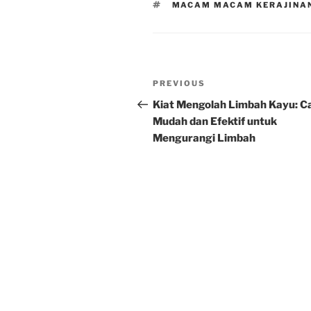
TAGS
MACAM MACAM KERAJINAN
Post
Previous
PREVIOUS
navigation
Post
Kiat Mengolah Limbah Kayu: C
Mudah dan Efektif untuk
Mengurangi Limbah