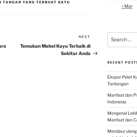
 TANGAN YANG TERBUAT KAYU
« Mar
Search
NEXT
Next
for:
Post
ara
Temukan Mebel Kayu Terbaik di
Sekitar Anda
RECENT POST
Ekspor Pelet K
Tantangan
Manfaat dan P
Indonesia
Mengenal Lebih
Manfaat dan C
Mendaur ulang