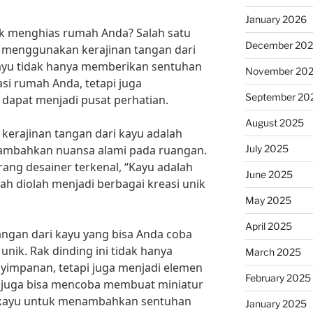
January 2026
uk menghias rumah Anda? Salah satu
December 20
n menggunakan kerajinan tangan dari
kayu tidak hanya memberikan sentuhan
November 20
si rumah Anda, tetapi juga
September 20
 dapat menjadi pusat perhatian.
August 2025
 kerajinan tangan dari kayu adalah
July 2025
nambahkan nuansa alami pada ruangan.
ang desainer terkenal, “Kayu adalah
June 2025
h diolah menjadi berbagai kreasi unik
May 2025
April 2025
angan dari kayu yang bisa Anda coba
unik. Rak dinding ini tidak hanya
March 2025
yimpanan, tetapi juga menjadi elemen
February 2025
a juga bisa mencoba membuat miniatur
i kayu untuk menambahkan sentuhan
January 2025