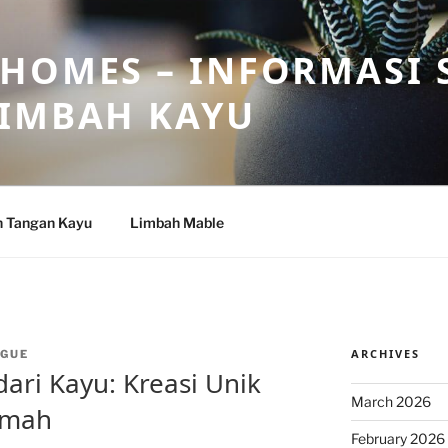
HOMES – INFORMASI 
LIMBAH KAYU
n Tangan Kayu
Limbah Mable
ARCHIVES
GUE
ari Kayu: Kreasi Unik
March 2026
umah
February 2026