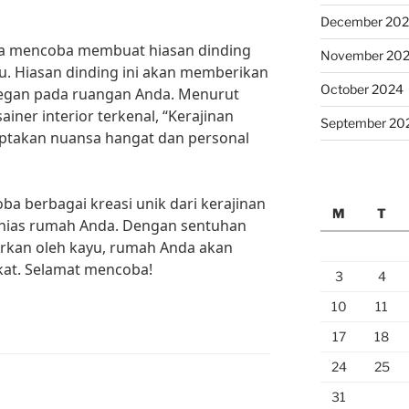
December 20
isa mencoba membuat hiasan dinding
November 20
u. Hiasan dinding ini akan memberikan
October 2024
legan pada ruangan Anda. Menurut
iner interior terkenal, “Kerajinan
September 20
iptakan nuansa hangat dan personal
ba berbagai kreasi unik dari kerajinan
M
T
hias rumah Anda. Dengan sentuhan
arkan oleh kayu, rumah Anda akan
ikat. Selamat mencoba!
3
4
10
11
17
18
24
25
31