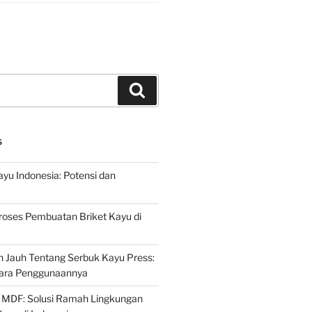
Search
S
ayu Indonesia: Potensi dan
roses Pembuatan Briket Kayu di
 Jauh Tentang Serbuk Kayu Press:
ara Penggunaannya
 MDF: Solusi Ramah Lingkungan