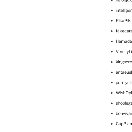
intellig
PikaPik
takecar
Hamada
VersifyL
kingscr
antaeus
purelyc
WishOp
shopleg
bonviva
CupPlan