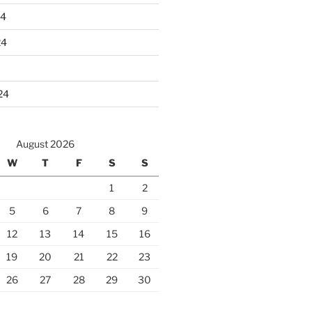
24
24
24
August 2026
W
T
F
S
S
1
2
5
6
7
8
9
12
13
14
15
16
19
20
21
22
23
26
27
28
29
30