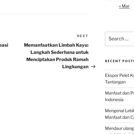
« Mar
Search
NEXT
Next
for:
Post
easi
Memanfaatkan Limbah Kayu:
Langkah Sederhana untuk
Menciptakan Produk Ramah
RECENT POST
Lingkungan
Ekspor Pelet K
Tantangan
Manfaat dan P
Indonesia
Mengenal Lebih
Manfaat dan C
Mendaur ulang