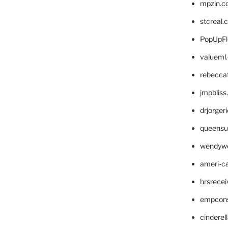
mpzin.c
stcreal.
PopUpFl
valueml
rebecca
jmpblis
drjorger
queensu
wendyw
ameri-
hrsrece
empcon
cinderel