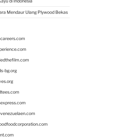
ayu di Indonesia
ara Mendaur Ulang Plywood Bekas
hcareers.com
xperience.com
edthefilm.com
ds-bg.org
ves.org
tees.com
rsexpress.com
venezuelaen.com
oodfoodcorporation.com
nnt.com