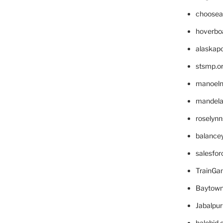
choosea
hoverbo
alaskapo
stsmp.o
manoel
mandelae
roselyn
balance
salesfo
TrainG
Baytown
Jabalpu
halobjd