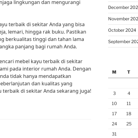
enjaga lingkungan dan mengurangi
December 20
November 20
u terbaik di sekitar Anda yang bisa
October 2024
meja, lemari, hingga rak buku. Pastikan
g berkualitas tinggi dan tahan lama
September 20
 jangka panjang bagi rumah Anda.
encari mebel kayu terbaik di sekitar
lami pada interior rumah Anda. Dengan
M
T
 Anda tidak hanya mendapatkan
keberlanjutan dan kualitas yang
terbaik di sekitar Anda sekarang juga!
3
4
10
11
17
18
24
25
31