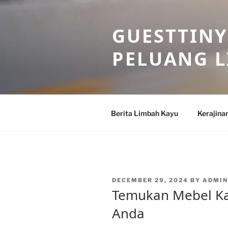
Skip
to
GUESTTINY
content
PELUANG 
Berita Limbah Kayu
Kerajina
POSTED
DECEMBER 29, 2024
BY
ADMIN
ON
Temukan Mebel Kay
Anda