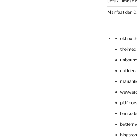
untuk Limbah K
Manfaat dan C
okhealt
theinte
unbound
catfrien
marianli
wayward
pidfloo
bancode
betterm
hingsto