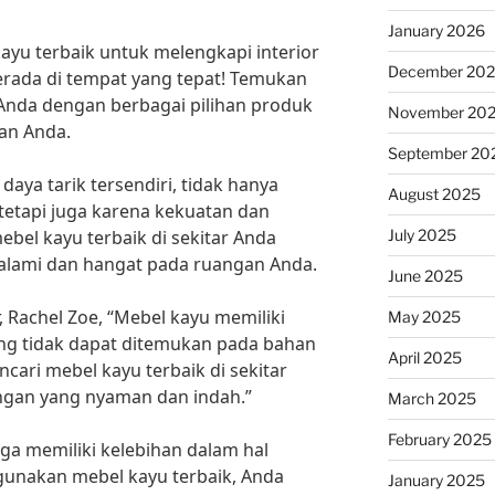
January 2026
yu terbaik untuk melengkapi interior
December 20
rada di tempat yang tepat! Temukan
 Anda dengan berbagai pilihan produk
November 20
an Anda.
September 20
aya tarik tersendiri, tidak hanya
August 2025
tetapi juga karena kekuatan dan
July 2025
el kayu terbaik di sekitar Anda
lami dan hangat pada ruangan Anda.
June 2025
, Rachel Zoe, “Mebel kayu memiliki
May 2025
g tidak dapat ditemukan pada bahan
April 2025
encari mebel kayu terbaik di sekitar
gan yang nyaman dan indah.”
March 2025
February 2025
uga memiliki kelebihan dalam hal
unakan mebel kayu terbaik, Anda
January 2025