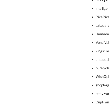
intellig
PikaPik
takecar
Hamada
VersifyL
kingscr
antaeus
purelyc
WishOp
shopleg
bonviva
CupPlan