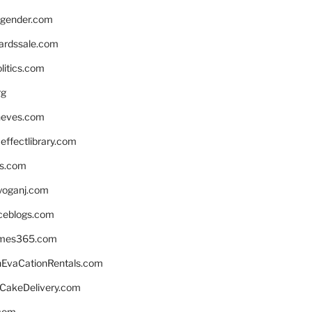
gender.com
ardssale.com
litics.com
rg
neves.com
ffectlibrary.com
ns.com
yoganj.com
rceblogs.com
ames365.com
EvaCationRentals.com
rCakeDelivery.com
.com