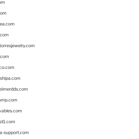
om
com
ea.com
.com
torresjewelry.com
s.com
ico.com
shipa.com
eimerdds.com
camp.com
ivables.com
st1.com
la-support.com