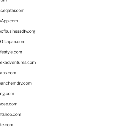
enceqatar.com
aApp.com
eofbusinessdfw.org
OfJapan.com
ifestyle.com
eekadventures.com
labs.com
leanchemdry.com
ing.com
acee.com
ntshop.com
te.com