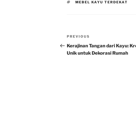
TAGS
MEBEL KAYU TERDEKAT
Post
Previous
PREVIOUS
navigation
Post
Kerajinan Tangan dari Kayu: Kr
Unik untuk Dekorasi Rumah