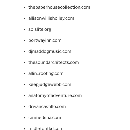
thepaperhousecollection.com
allisonwillisholley.com
solslite.org
portwayinn.com
djmaddogmusic.com
thesoundarchitects.com
allin1roofing.com
keepjudgewebb.com
anatomyofadventure.com
drivancastillo.com
cmmedspa.com
midletontkd.com