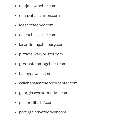
marjaeswinebar.com
elmazatlanclinton.com
ideacoffeenyc.com
odieschillicothe.com
lacantinitagalesburg.com
pizzadeliverybristol.com
greenstarsmogcheck.com
happypawspl.com
callahansautoservicecenter.com
georgiascornermarket.com
perfectfit24-7.com
portugalprivatedriver.com