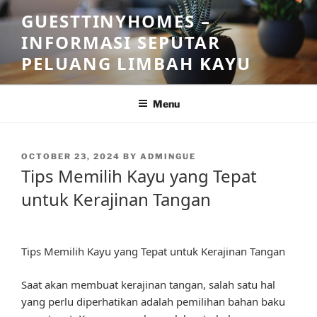
Skip
GUESTTINYHOMES –
to
INFORMASI SEPUTAR
content
PELUANG LIMBAH KAYU
Menu
POSTED
OCTOBER 23, 2024
BY
ADMINGUE
ON
Tips Memilih Kayu yang Tepat
untuk Kerajinan Tangan
Tips Memilih Kayu yang Tepat untuk Kerajinan Tangan
Saat akan membuat kerajinan tangan, salah satu hal
yang perlu diperhatikan adalah pemilihan bahan baku