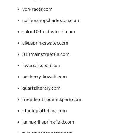
von-racer.com
coffeeshopcharleston.com
salon104mainstreet.com
alkaspringswater.com
318mainstreet8h.com
lovenailsspari.com
oakberry-kuwait.com
quartzliterary.com
friendsofbroderickpark.com
studiopiattellina.com
jannagrillspringfield.com