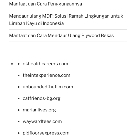
Manfaat dan Cara Penggunaannya
Mendaur ulang MDF: Solusi Ramah Lingkungan untuk
Limbah Kayu di Indonesia
Manfaat dan Cara Mendaur Ulang Plywood Bekas
okhealthcareers.com
theintexperience.com
unboundedthefilm.com
catfriends-bg.org
marianlives.org
waywardtees.com
pidfloorsexpress.com