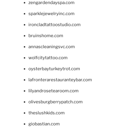
zengardendayspa.com
sparklejewelryinc.com
ironcladtattoostudio.com
bruinshome.com
annascleaningsvc.com
wolfcitytattoo.com
oysterbayturkeytrot.com
lafronterarestauranteybar.com
lilyandrosetearoom.com
olivesburgberrypatch.com
theslushkids.com
giobastian.com