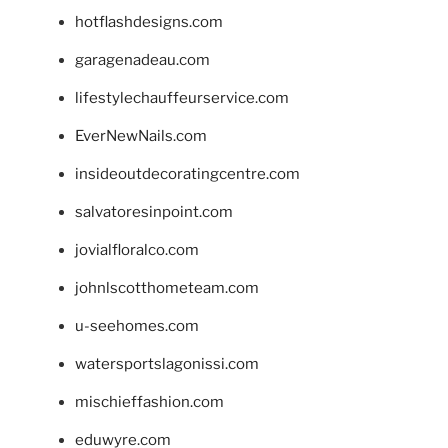
hotflashdesigns.com
garagenadeau.com
lifestylechauffeurservice.com
EverNewNails.com
insideoutdecoratingcentre.com
salvatoresinpoint.com
jovialfloralco.com
johnlscotthometeam.com
u-seehomes.com
watersportslagonissi.com
mischieffashion.com
eduwyre.com