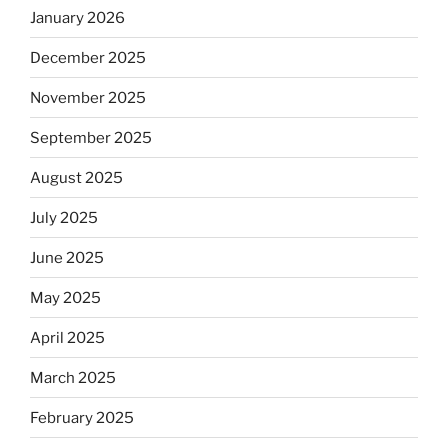
January 2026
December 2025
November 2025
September 2025
August 2025
July 2025
June 2025
May 2025
April 2025
March 2025
February 2025