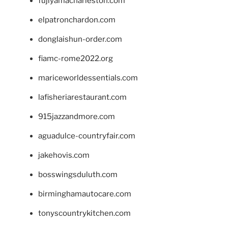
fujiyamacharleston.com
elpatronchardon.com
donglaishun-order.com
fiamc-rome2022.org
mariceworldessentials.com
lafisheriarestaurant.com
915jazzandmore.com
aguadulce-countryfair.com
jakehovis.com
bosswingsduluth.com
birminghamautocare.com
tonyscountrykitchen.com