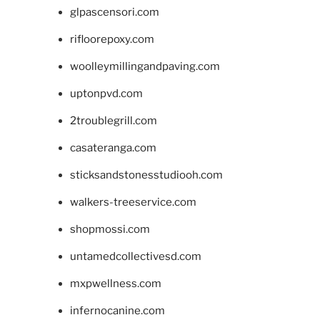
glpascensori.com
rifloorepoxy.com
woolleymillingandpaving.com
uptonpvd.com
2troublegrill.com
casateranga.com
sticksandstonesstudiooh.com
walkers-treeservice.com
shopmossi.com
untamedcollectivesd.com
mxpwellness.com
infernocanine.com