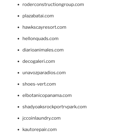
roderconstructiongroup.com
plazabatai.com
hawkscayresort.com
hellonquads.com
diarioanimales.com
decogaleri.com
unavozparadios.com
shoes-vert.com
elbotanicopanama.com
shadyoaksrockportrvpark.com
jccoinlaundry.com
kautorepair.com