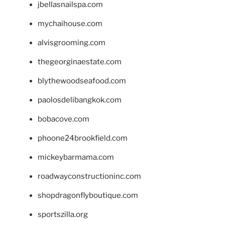
jbellasnailspa.com
mychaihouse.com
alvisgrooming.com
thegeorginaestate.com
blythewoodseafood.com
paolosdelibangkok.com
bobacove.com
phoone24brookfield.com
mickeybarmama.com
roadwayconstructioninc.com
shopdragonflyboutique.com
sportszilla.org