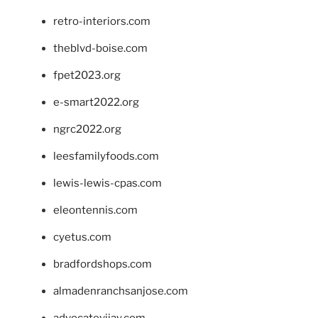
retro-interiors.com
theblvd-boise.com
fpet2023.org
e-smart2022.org
ngrc2022.org
leesfamilyfoods.com
lewis-lewis-cpas.com
eleontennis.com
cyetus.com
bradfordshops.com
almadenranchsanjose.com
advocatevijay.com