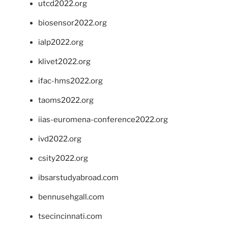
utcd2022.org
biosensor2022.org
ialp2022.org
klivet2022.org
ifac-hms2022.org
taoms2022.org
iias-euromena-conference2022.org
ivd2022.org
csity2022.org
ibsarstudyabroad.com
bennusehgall.com
tsecincinnati.com