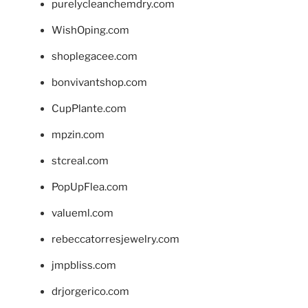
purelycleanchemdry.com
WishOping.com
shoplegacee.com
bonvivantshop.com
CupPlante.com
mpzin.com
stcreal.com
PopUpFlea.com
valueml.com
rebeccatorresjewelry.com
jmpbliss.com
drjorgerico.com