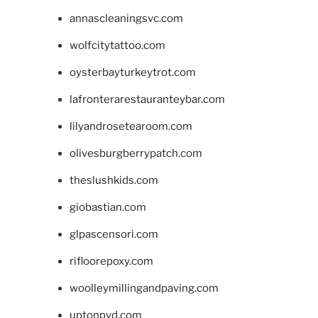
annascleaningsvc.com
wolfcitytattoo.com
oysterbayturkeytrot.com
lafronterarestauranteybar.com
lilyandrosetearoom.com
olivesburgberrypatch.com
theslushkids.com
giobastian.com
glpascensori.com
rifloorepoxy.com
woolleymillingandpaving.com
uptonpvd.com