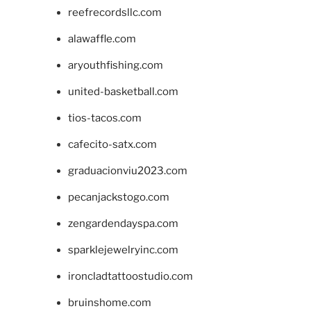
reefrecordsllc.com
alawaffle.com
aryouthfishing.com
united-basketball.com
tios-tacos.com
cafecito-satx.com
graduacionviu2023.com
pecanjackstogo.com
zengardendayspa.com
sparklejewelryinc.com
ironcladtattoostudio.com
bruinshome.com