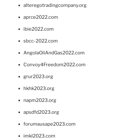
alteregotradingcompany.org
aprce2022.com
ibie2022.com
sbcc-2022.com
AngolaOilAndGas2022.com
Convoy4Freedom2022.com
grur2023.org
hkhk2023.org
napm2023.org
apsdfd2023.org
forumausape2023.com
imkl2023.com