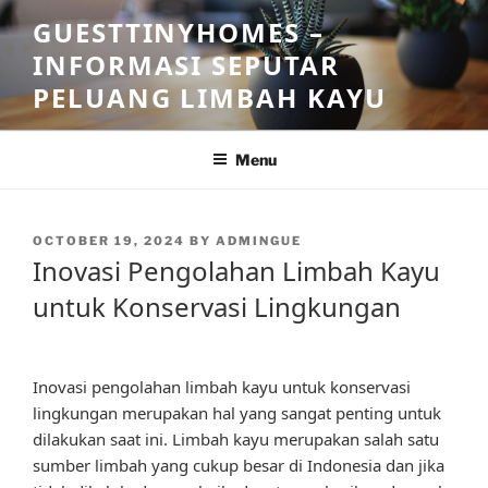
Skip
GUESTTINYHOMES –
to
INFORMASI SEPUTAR
content
PELUANG LIMBAH KAYU
Menu
POSTED
OCTOBER 19, 2024
BY
ADMINGUE
ON
Inovasi Pengolahan Limbah Kayu
untuk Konservasi Lingkungan
Inovasi pengolahan limbah kayu untuk konservasi
lingkungan merupakan hal yang sangat penting untuk
dilakukan saat ini. Limbah kayu merupakan salah satu
sumber limbah yang cukup besar di Indonesia dan jika