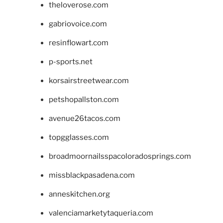
theloverose.com
gabriovoice.com
resinflowart.com
p-sports.net
korsairstreetwear.com
petshopallston.com
avenue26tacos.com
topgglasses.com
broadmoornailsspacoloradosprings.com
missblackpasadena.com
anneskitchen.org
valenciamarketytaqueria.com