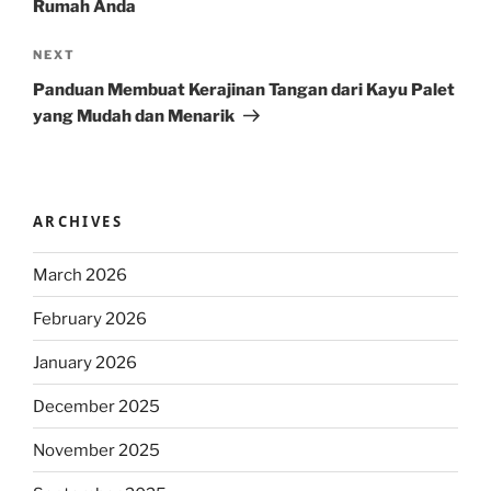
Rumah Anda
Next
NEXT
Post
Panduan Membuat Kerajinan Tangan dari Kayu Palet
yang Mudah dan Menarik
ARCHIVES
March 2026
February 2026
January 2026
December 2025
November 2025