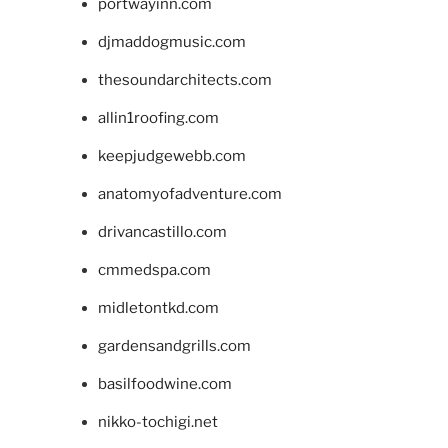
portwayinn.com
djmaddogmusic.com
thesoundarchitects.com
allin1roofing.com
keepjudgewebb.com
anatomyofadventure.com
drivancastillo.com
cmmedspa.com
midletontkd.com
gardensandgrills.com
basilfoodwine.com
nikko-tochigi.net