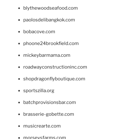
blythewoodseafood.com
paolosdelibangkok.com
bobacove.com
phoone24brookfield.com
mickeybarmama.com
roadwayconstructioninc.com
shopdragonflyboutique.com
sportszilla.org
batchprovisionsbar.com
brasserie-gobette.com
musicrearte.com
morseysfarms.com