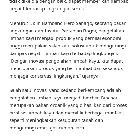
tidak dikelola dengan baik, dapat memberikan dampak
negatif terhadap lingkungan sekitar.
Menurut Dr. Ir. Bambang Hero Saharjo, seorang pakar
lingkungan dari Institut Pertanian Bogor, pengolahan
limbah kayu menjadi produk yang bernilai ekonomi
tinggi merupakan salah satu solusi untuk mengurangi
dampak negatif limbah kayu terhadap lingkungan.
“Dengan inovasi pengolahan limbah kayu, kita dapat
menciptakan produk yang bermanfaat dan sekaligus
menjaga konservasi lingkungan,” ujarnya.
Salah satu inovasi yang sedang berkembang adalah
pengolahan limbah kayu menjadi biochar. Biochar
merupakan bahan organik yang dihasilkan dari proses
pirolisis limbah kayu dan memiliki berbagai manfaat,
seperti meningkatkan kesuburan tanah dan
mengurangi emisi gas rumah kaca.