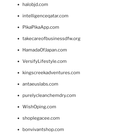
halobjd.com
intelligenceqatar.com
PikaPikaApp.com
takecareofbusinessdfw.org
HamadaOfJapan.com
VersifyLifestyle.com
kingscreekadventures.com
antaeuslabs.com
purelycleanchemdry.com
WishOping.com
shoplegacee.com
bonvivantshop.com