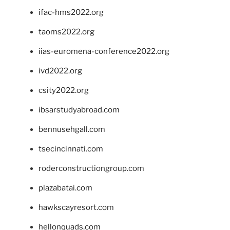
ifac-hms2022.org
taoms2022.org
iias-euromena-conference2022.org
ivd2022.org
csity2022.org
ibsarstudyabroad.com
bennusehgall.com
tsecincinnati.com
roderconstructiongroup.com
plazabatai.com
hawkscayresort.com
hellonquads.com