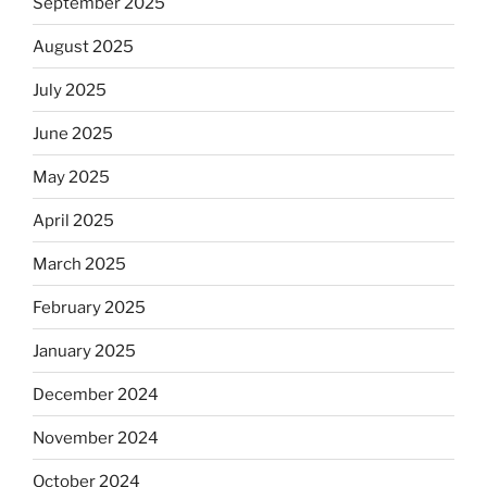
September 2025
August 2025
July 2025
June 2025
May 2025
April 2025
March 2025
February 2025
January 2025
December 2024
November 2024
October 2024