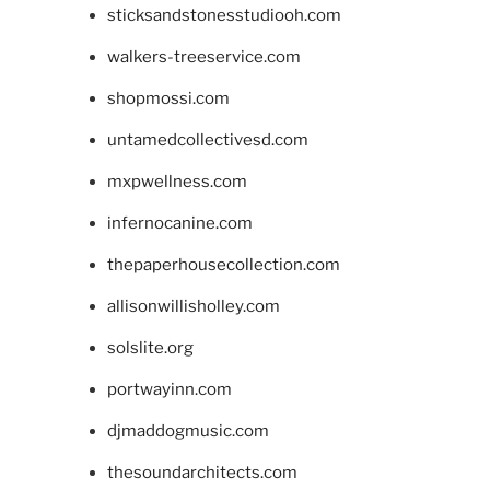
sticksandstonesstudiooh.com
walkers-treeservice.com
shopmossi.com
untamedcollectivesd.com
mxpwellness.com
infernocanine.com
thepaperhousecollection.com
allisonwillisholley.com
solslite.org
portwayinn.com
djmaddogmusic.com
thesoundarchitects.com