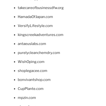
takecareofbusinessdfw.org
HamadaOfJapan.com
VersifyLifestyle.com
kingscreekadventures.com
antaeuslabs.com
purelycleanchemdry.com
WishOping.com
shoplegacee.com
bonvivantshop.com
CupPlante.com
mpzin.com