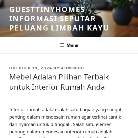
Skip
GUESTTINYHOMES –
to
INFORMASI SEPUTAR
content
PELUANG LIMBAH KAYU
Menu
POSTED
OCTOBER 19, 2024
BY
ADMINGUE
ON
Mebel Adalah Pilihan Terbaik
untuk Interior Rumah Anda
Interior rumah adalah salah satu bagian yang sangat
penting dalam mendesain rumah agar terlihat cantik
dan nyaman untuk ditinggali. Salah satu elemen
penting dalam mendesain interior rumah adalah