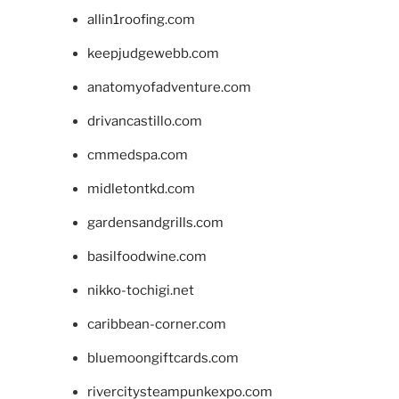
allin1roofing.com
keepjudgewebb.com
anatomyofadventure.com
drivancastillo.com
cmmedspa.com
midletontkd.com
gardensandgrills.com
basilfoodwine.com
nikko-tochigi.net
caribbean-corner.com
bluemoongiftcards.com
rivercitysteampunkexpo.com