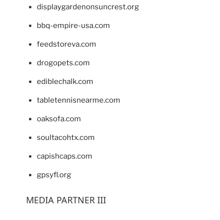
displaygardenonsuncrest.org
bbq-empire-usa.com
feedstoreva.com
drogopets.com
ediblechalk.com
tabletennisnearme.com
oaksofa.com
soultacohtx.com
capishcaps.com
gpsyfl.org
MEDIA PARTNER III