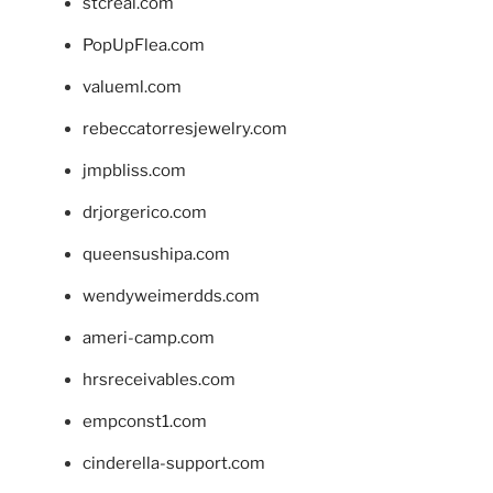
stcreal.com
PopUpFlea.com
valueml.com
rebeccatorresjewelry.com
jmpbliss.com
drjorgerico.com
queensushipa.com
wendyweimerdds.com
ameri-camp.com
hrsreceivables.com
empconst1.com
cinderella-support.com