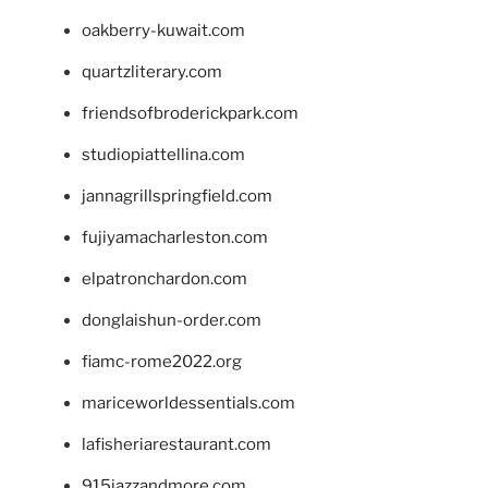
oakberry-kuwait.com
quartzliterary.com
friendsofbroderickpark.com
studiopiattellina.com
jannagrillspringfield.com
fujiyamacharleston.com
elpatronchardon.com
donglaishun-order.com
fiamc-rome2022.org
mariceworldessentials.com
lafisheriarestaurant.com
915jazzandmore.com