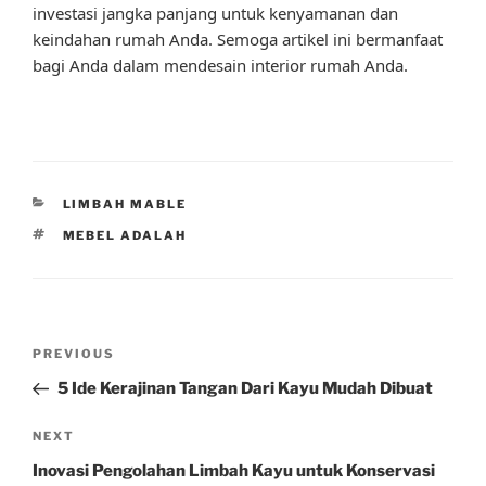
investasi jangka panjang untuk kenyamanan dan
keindahan rumah Anda. Semoga artikel ini bermanfaat
bagi Anda dalam mendesain interior rumah Anda.
CATEGORIES
LIMBAH MABLE
TAGS
MEBEL ADALAH
Post
Previous
PREVIOUS
navigation
Post
5 Ide Kerajinan Tangan Dari Kayu Mudah Dibuat
Next
NEXT
Post
Inovasi Pengolahan Limbah Kayu untuk Konservasi