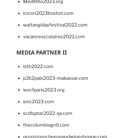
MedItRio2023.org
lcicon2023boston.com
waitangidayfestival2022.com
vacancesscolaires2022.com
MEDIA PARTNER II
isth2022.com
p2b2pabi2023-makassar.com
wocfparis2023.org
sinc2023.com
scdlqatar2022-qa.com
thecolumbiagrill.com
provisionscheeseandwineshoppe.com