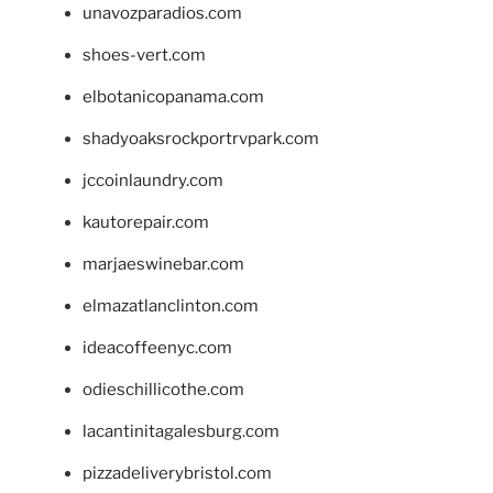
unavozparadios.com
shoes-vert.com
elbotanicopanama.com
shadyoaksrockportrvpark.com
jccoinlaundry.com
kautorepair.com
marjaeswinebar.com
elmazatlanclinton.com
ideacoffeenyc.com
odieschillicothe.com
lacantinitagalesburg.com
pizzadeliverybristol.com