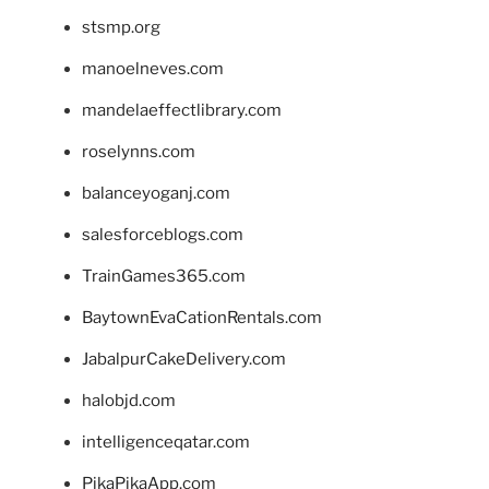
stsmp.org
manoelneves.com
mandelaeffectlibrary.com
roselynns.com
balanceyoganj.com
salesforceblogs.com
TrainGames365.com
BaytownEvaCationRentals.com
JabalpurCakeDelivery.com
halobjd.com
intelligenceqatar.com
PikaPikaApp.com