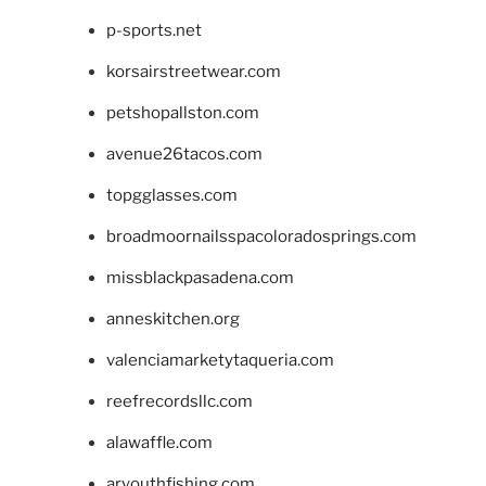
p-sports.net
korsairstreetwear.com
petshopallston.com
avenue26tacos.com
topgglasses.com
broadmoornailsspacoloradosprings.com
missblackpasadena.com
anneskitchen.org
valenciamarketytaqueria.com
reefrecordsllc.com
alawaffle.com
aryouthfishing.com