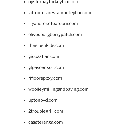
oysterbayturkeytrot.com
lafronterarestauranteybar.com
lilyandrosetearoom.com
olivesburgberrypatch.com
theslushkids.com
giobastian.com
glpascensori.com
rifloorepoxy.com
woolleymillingandpaving.com
uptonpvd.com
2troublegrill.com
casateranga.com