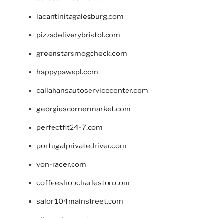
lacantinitagalesburg.com
pizzadeliverybristol.com
greenstarsmogcheck.com
happypawspl.com
callahansautoservicecenter.com
georgiascornermarket.com
perfectfit24-7.com
portugalprivatedriver.com
von-racer.com
coffeeshopcharleston.com
salon104mainstreet.com