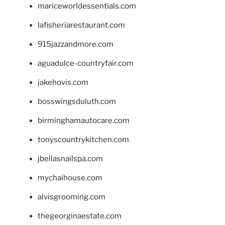
mariceworldessentials.com
lafisheriarestaurant.com
915jazzandmore.com
aguadulce-countryfair.com
jakehovis.com
bosswingsduluth.com
birminghamautocare.com
tonyscountrykitchen.com
jbellasnailspa.com
mychaihouse.com
alvisgrooming.com
thegeorginaestate.com