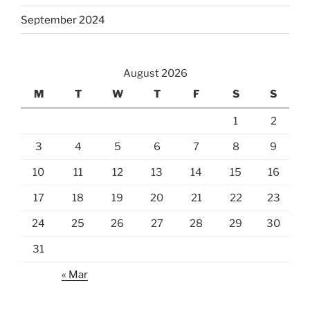
September 2024
August 2026
M
T
W
T
F
S
S
1
2
3
4
5
6
7
8
9
10
11
12
13
14
15
16
17
18
19
20
21
22
23
24
25
26
27
28
29
30
31
« Mar