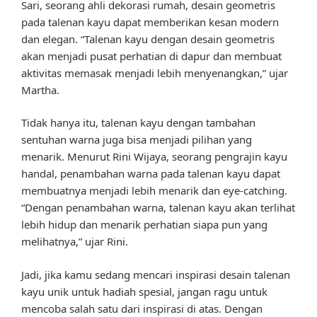
Sari, seorang ahli dekorasi rumah, desain geometris
pada talenan kayu dapat memberikan kesan modern
dan elegan. “Talenan kayu dengan desain geometris
akan menjadi pusat perhatian di dapur dan membuat
aktivitas memasak menjadi lebih menyenangkan,” ujar
Martha.
Tidak hanya itu, talenan kayu dengan tambahan
sentuhan warna juga bisa menjadi pilihan yang
menarik. Menurut Rini Wijaya, seorang pengrajin kayu
handal, penambahan warna pada talenan kayu dapat
membuatnya menjadi lebih menarik dan eye-catching.
“Dengan penambahan warna, talenan kayu akan terlihat
lebih hidup dan menarik perhatian siapa pun yang
melihatnya,” ujar Rini.
Jadi, jika kamu sedang mencari inspirasi desain talenan
kayu unik untuk hadiah spesial, jangan ragu untuk
mencoba salah satu dari inspirasi di atas. Dengan