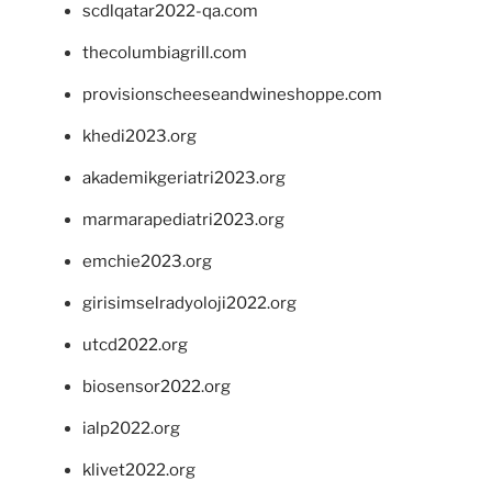
scdlqatar2022-qa.com
thecolumbiagrill.com
provisionscheeseandwineshoppe.com
khedi2023.org
akademikgeriatri2023.org
marmarapediatri2023.org
emchie2023.org
girisimselradyoloji2022.org
utcd2022.org
biosensor2022.org
ialp2022.org
klivet2022.org