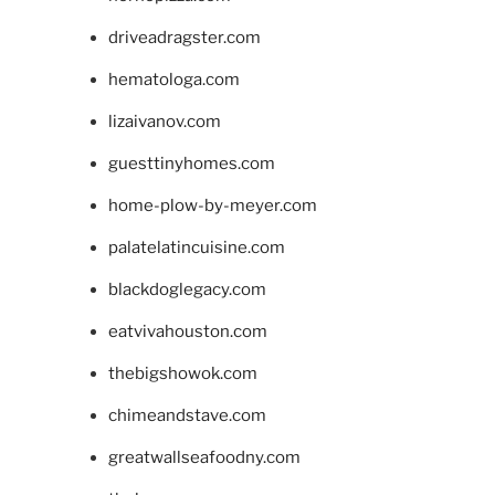
driveadragster.com
hematologa.com
lizaivanov.com
guesttinyhomes.com
home-plow-by-meyer.com
palatelatincuisine.com
blackdoglegacy.com
eatvivahouston.com
thebigshowok.com
chimeandstave.com
greatwallseafoodny.com