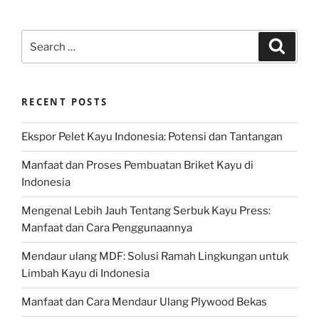
Search
Search
for:
RECENT POSTS
Ekspor Pelet Kayu Indonesia: Potensi dan Tantangan
Manfaat dan Proses Pembuatan Briket Kayu di
Indonesia
Mengenal Lebih Jauh Tentang Serbuk Kayu Press:
Manfaat dan Cara Penggunaannya
Mendaur ulang MDF: Solusi Ramah Lingkungan untuk
Limbah Kayu di Indonesia
Manfaat dan Cara Mendaur Ulang Plywood Bekas