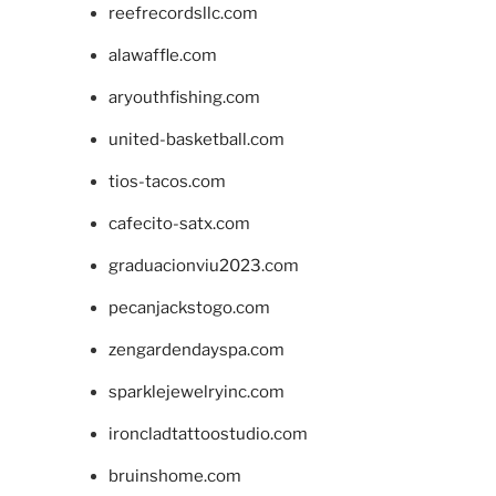
reefrecordsllc.com
alawaffle.com
aryouthfishing.com
united-basketball.com
tios-tacos.com
cafecito-satx.com
graduacionviu2023.com
pecanjackstogo.com
zengardendayspa.com
sparklejewelryinc.com
ironcladtattoostudio.com
bruinshome.com