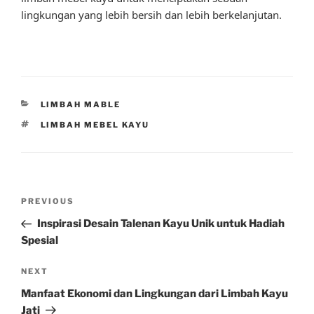
lingkungan yang lebih bersih dan lebih berkelanjutan.
CATEGORIES
LIMBAH MABLE
TAGS
LIMBAH MEBEL KAYU
Post
Previous
PREVIOUS
navigation
Post
Inspirasi Desain Talenan Kayu Unik untuk Hadiah
Spesial
Next
NEXT
Post
Manfaat Ekonomi dan Lingkungan dari Limbah Kayu
Jati