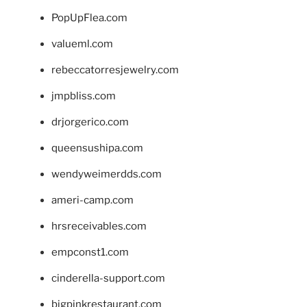
PopUpFlea.com
valueml.com
rebeccatorresjewelry.com
jmpbliss.com
drjorgerico.com
queensushipa.com
wendyweimerdds.com
ameri-camp.com
hrsreceivables.com
empconst1.com
cinderella-support.com
bigpinkrestaurant.com