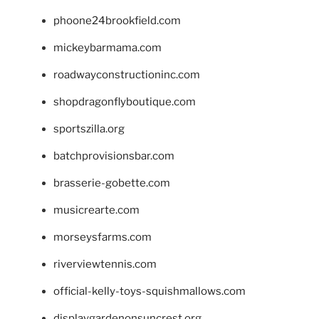
phoone24brookfield.com
mickeybarmama.com
roadwayconstructioninc.com
shopdragonflyboutique.com
sportszilla.org
batchprovisionsbar.com
brasserie-gobette.com
musicrearte.com
morseysfarms.com
riverviewtennis.com
official-kelly-toys-squishmallows.com
displaygardenonsuncrest.org