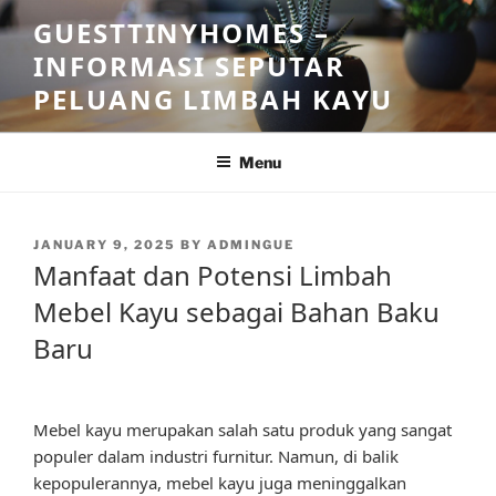
Skip
GUESTTINYHOMES –
to
INFORMASI SEPUTAR
content
PELUANG LIMBAH KAYU
Menu
POSTED
JANUARY 9, 2025
BY
ADMINGUE
ON
Manfaat dan Potensi Limbah
Mebel Kayu sebagai Bahan Baku
Baru
Mebel kayu merupakan salah satu produk yang sangat
populer dalam industri furnitur. Namun, di balik
kepopulerannya, mebel kayu juga meninggalkan