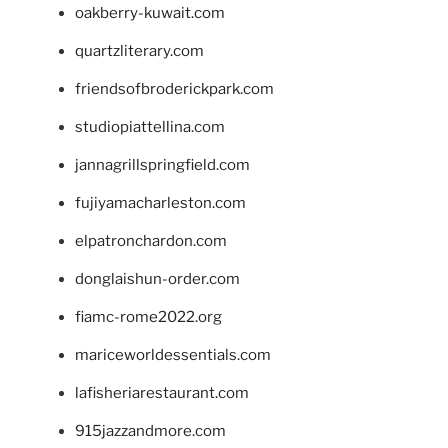
oakberry-kuwait.com
quartzliterary.com
friendsofbroderickpark.com
studiopiattellina.com
jannagrillspringfield.com
fujiyamacharleston.com
elpatronchardon.com
donglaishun-order.com
fiamc-rome2022.org
mariceworldessentials.com
lafisheriarestaurant.com
915jazzandmore.com