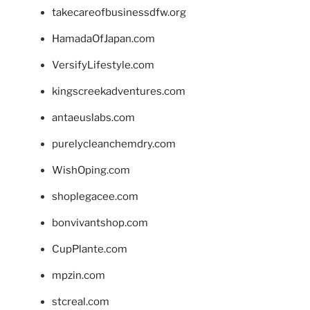
takecareofbusinessdfw.org
HamadaOfJapan.com
VersifyLifestyle.com
kingscreekadventures.com
antaeuslabs.com
purelycleanchemdry.com
WishOping.com
shoplegacee.com
bonvivantshop.com
CupPlante.com
mpzin.com
stcreal.com