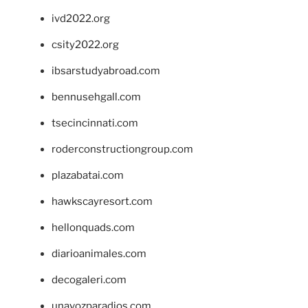
ivd2022.org
csity2022.org
ibsarstudyabroad.com
bennusehgall.com
tsecincinnati.com
roderconstructiongroup.com
plazabatai.com
hawkscayresort.com
hellonquads.com
diarioanimales.com
decogaleri.com
unavozparadios.com