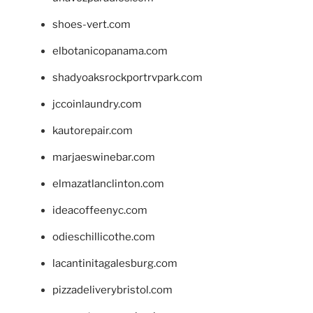
shoes-vert.com
elbotanicopanama.com
shadyoaksrockportrvpark.com
jccoinlaundry.com
kautorepair.com
marjaeswinebar.com
elmazatlanclinton.com
ideacoffeenyc.com
odieschillicothe.com
lacantinitagalesburg.com
pizzadeliverybristol.com