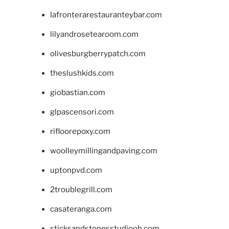
lafronterarestauranteybar.com
lilyandrosetearoom.com
olivesburgberrypatch.com
theslushkids.com
giobastian.com
glpascensori.com
rifloorepoxy.com
woolleymillingandpaving.com
uptonpvd.com
2troublegrill.com
casateranga.com
sticksandstonesstudiooh.com