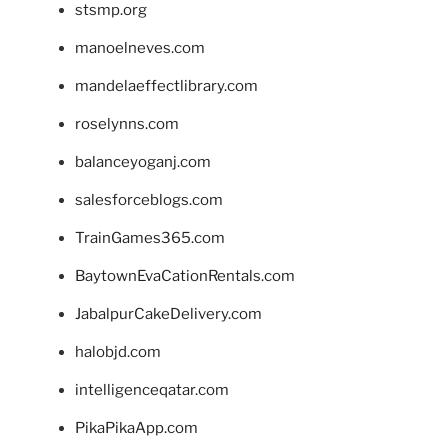
stsmp.org
manoelneves.com
mandelaeffectlibrary.com
roselynns.com
balanceyoganj.com
salesforceblogs.com
TrainGames365.com
BaytownEvaCationRentals.com
JabalpurCakeDelivery.com
halobjd.com
intelligenceqatar.com
PikaPikaApp.com