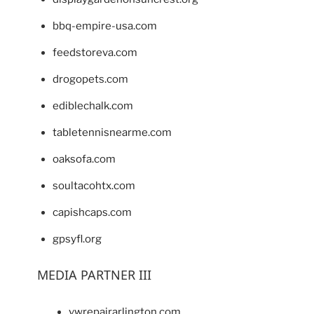
bbq-empire-usa.com
feedstoreva.com
drogopets.com
ediblechalk.com
tabletennisnearme.com
oaksofa.com
soultacohtx.com
capishcaps.com
gpsyfl.org
MEDIA PARTNER III
vwrepairarlington.com