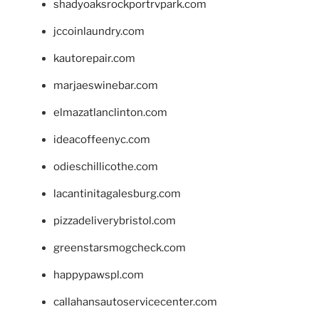
shadyoaksrockportrvpark.com
jccoinlaundry.com
kautorepair.com
marjaeswinebar.com
elmazatlanclinton.com
ideacoffeenyc.com
odieschillicothe.com
lacantinitagalesburg.com
pizzadeliverybristol.com
greenstarsmogcheck.com
happypawspl.com
callahansautoservicecenter.com