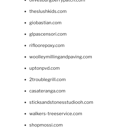
olivesburgberrypatch.com
theslushkids.com
giobastian.com
glpascensori.com
rifloorepoxy.com
woolleymillingandpaving.com
uptonpvd.com
2troublegrill.com
casateranga.com
sticksandstonesstudiooh.com
walkers-treeservice.com
shopmossi.com