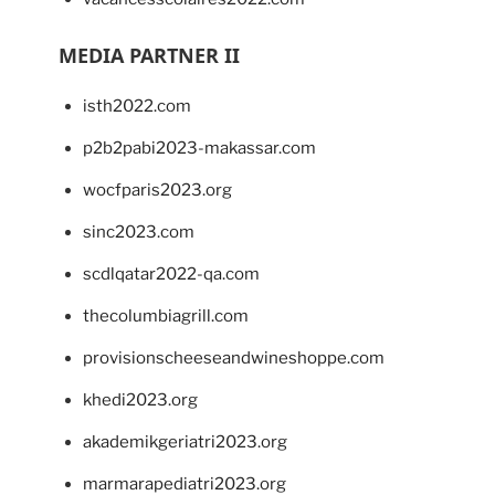
MEDIA PARTNER II
isth2022.com
p2b2pabi2023-makassar.com
wocfparis2023.org
sinc2023.com
scdlqatar2022-qa.com
thecolumbiagrill.com
provisionscheeseandwineshoppe.com
khedi2023.org
akademikgeriatri2023.org
marmarapediatri2023.org