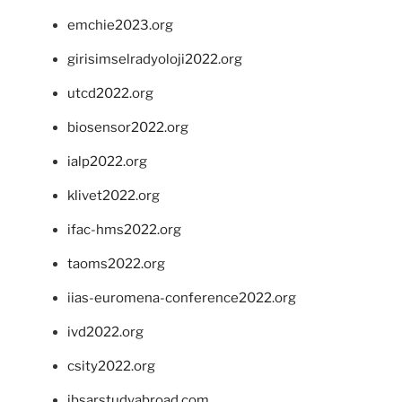
emchie2023.org
girisimselradyoloji2022.org
utcd2022.org
biosensor2022.org
ialp2022.org
klivet2022.org
ifac-hms2022.org
taoms2022.org
iias-euromena-conference2022.org
ivd2022.org
csity2022.org
ibsarstudyabroad.com