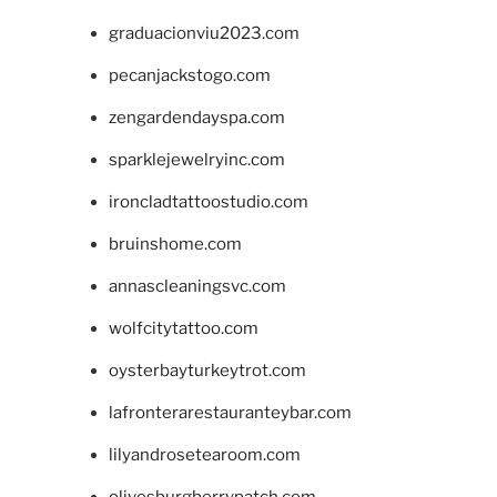
graduacionviu2023.com
pecanjackstogo.com
zengardendayspa.com
sparklejewelryinc.com
ironcladtattoostudio.com
bruinshome.com
annascleaningsvc.com
wolfcitytattoo.com
oysterbayturkeytrot.com
lafronterarestauranteybar.com
lilyandrosetearoom.com