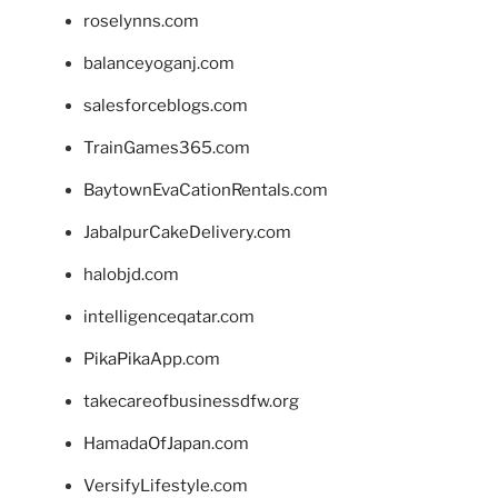
roselynns.com
balanceyoganj.com
salesforceblogs.com
TrainGames365.com
BaytownEvaCationRentals.com
JabalpurCakeDelivery.com
halobjd.com
intelligenceqatar.com
PikaPikaApp.com
takecareofbusinessdfw.org
HamadaOfJapan.com
VersifyLifestyle.com