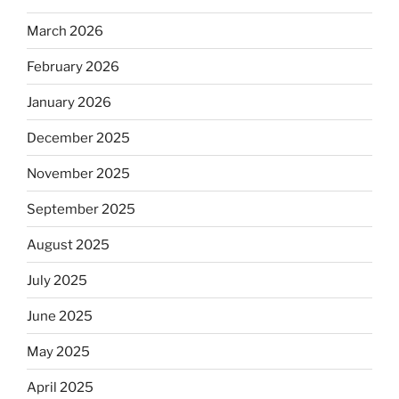
March 2026
February 2026
January 2026
December 2025
November 2025
September 2025
August 2025
July 2025
June 2025
May 2025
April 2025