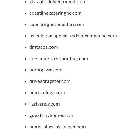
vistaaltadelveramendi.com
coastlinecateringnc.com
cuesburgershouston.com
psicologiaespecializadaencampeche.com
dmtacos.com
crescentstreetprinting.com
hornopizza.com
driveadragster.com
hematologa.com
lizaivanov.com
guesttinyhomes.com
home-plow-by-meyer.com