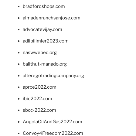
bradfordshops.com
almadenranchsanjose.com
advocatevijay.com
adlibilimler2023.com
naswwebed.org
balithut-manado.org
alteregotradingcompany.org
aprce2022.com
ibie2022.com
sbcc-2022.com
AngolaOilAndGas2022.com
Convoy4Freedom2022.com