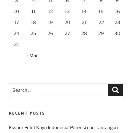
3
4
5
6
7
8
9
10
11
12
13
14
15
16
17
18
19
20
21
22
23
24
25
26
27
28
29
30
31
« Mar
Search
Search
for:
RECENT POSTS
Ekspor Pelet Kayu Indonesia: Potensi dan Tantangan