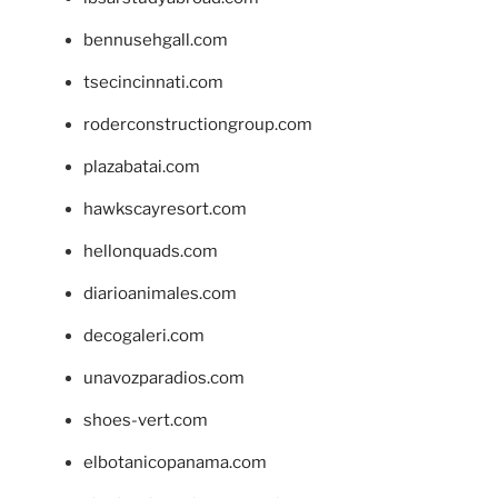
bennusehgall.com
tsecincinnati.com
roderconstructiongroup.com
plazabatai.com
hawkscayresort.com
hellonquads.com
diarioanimales.com
decogaleri.com
unavozparadios.com
shoes-vert.com
elbotanicopanama.com