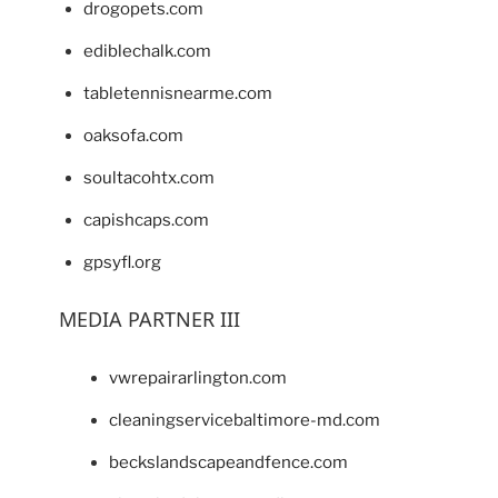
drogopets.com
ediblechalk.com
tabletennisnearme.com
oaksofa.com
soultacohtx.com
capishcaps.com
gpsyfl.org
MEDIA PARTNER III
vwrepairarlington.com
cleaningservicebaltimore-md.com
beckslandscapeandfence.com