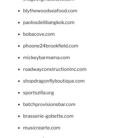
blythewoodseafood.com
paolosdelibangkok.com
bobacove.com
phoone24brookfield.com
mickeybarmama.com
roadwayconstructioninc.com
shopdragonflyboutique.com
sportszilla.org
batchprovisionsbar.com
brasserie-gobette.com
musicrearte.com