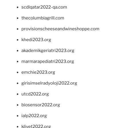
scdlqatar2022-qa.com
thecolumbiagrill.com
provisionscheeseandwineshoppe.com
khedi2023.org
akademikgeriatri2023.org
marmarapediatri2023.org
emchie2023.org
girisimselradyoloji2022.org
utcd2022.org
biosensor2022.org
ialp2022.org
klivet2022.org