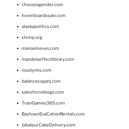
chooseagender.com
hoverboardssale.com
alaskapolitics.com
stsmp.org
manoelneves.com
mandelaeffectlibrary.com
roselynns.com
balanceyoganj.com
salesforceblogs.com
TrainGames365.com
BaytownEvaCationRentals.com
JabalpurCakeDelivery.com