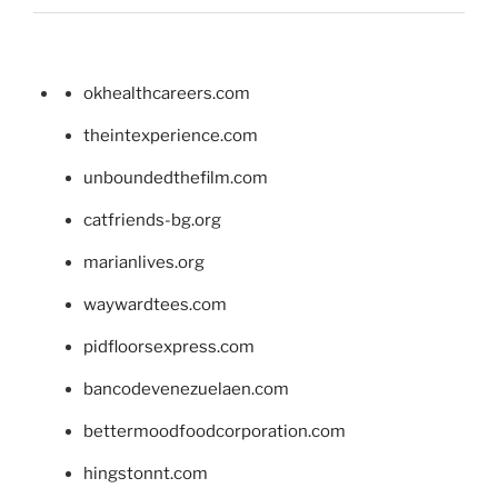
okhealthcareers.com
theintexperience.com
unboundedthefilm.com
catfriends-bg.org
marianlives.org
waywardtees.com
pidfloorsexpress.com
bancodevenezuelaen.com
bettermoodfoodcorporation.com
hingstonnt.com