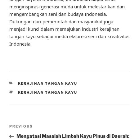
menginspirasi generasi muda untuk melestarikan dan
mengembangkan seni dan budaya Indonesia.
Dukungan dari pemerintah dan masyarakat juga
menjadi kunci dalam memajukan industri kerajinan
tangan kayu sebagai media ekspresi seni dan kreativitas
Indonesia.
CATEGORIES
KERAJINAN TANGAN KAYU
TAGS
KERAJINAN TANGAN KAYU
Post
Previous
PREVIOUS
navigation
Post
Mengatasi Masalah Limbah Kayu Pinus di Daerah: