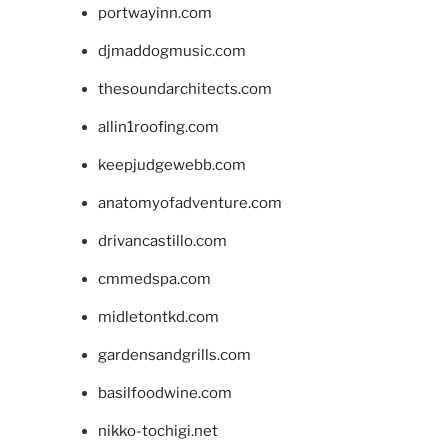
portwayinn.com
djmaddogmusic.com
thesoundarchitects.com
allin1roofing.com
keepjudgewebb.com
anatomyofadventure.com
drivancastillo.com
cmmedspa.com
midletontkd.com
gardensandgrills.com
basilfoodwine.com
nikko-tochigi.net