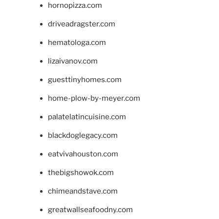
hornopizza.com
driveadragster.com
hematologa.com
lizaivanov.com
guesttinyhomes.com
home-plow-by-meyer.com
palatelatincuisine.com
blackdoglegacy.com
eatvivahouston.com
thebigshowok.com
chimeandstave.com
greatwallseafoodny.com