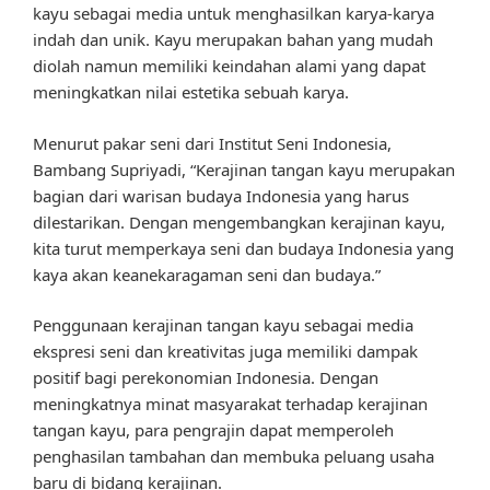
kayu sebagai media untuk menghasilkan karya-karya
indah dan unik. Kayu merupakan bahan yang mudah
diolah namun memiliki keindahan alami yang dapat
meningkatkan nilai estetika sebuah karya.
Menurut pakar seni dari Institut Seni Indonesia,
Bambang Supriyadi, “Kerajinan tangan kayu merupakan
bagian dari warisan budaya Indonesia yang harus
dilestarikan. Dengan mengembangkan kerajinan kayu,
kita turut memperkaya seni dan budaya Indonesia yang
kaya akan keanekaragaman seni dan budaya.”
Penggunaan kerajinan tangan kayu sebagai media
ekspresi seni dan kreativitas juga memiliki dampak
positif bagi perekonomian Indonesia. Dengan
meningkatnya minat masyarakat terhadap kerajinan
tangan kayu, para pengrajin dapat memperoleh
penghasilan tambahan dan membuka peluang usaha
baru di bidang kerajinan.