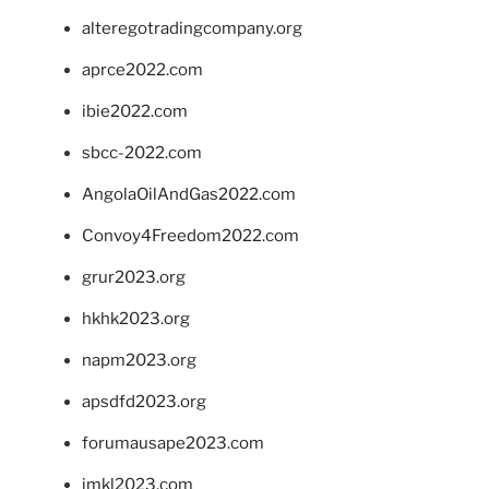
alteregotradingcompany.org
aprce2022.com
ibie2022.com
sbcc-2022.com
AngolaOilAndGas2022.com
Convoy4Freedom2022.com
grur2023.org
hkhk2023.org
napm2023.org
apsdfd2023.org
forumausape2023.com
imkl2023.com