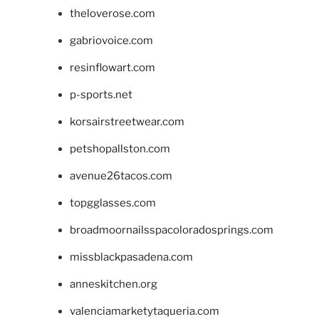
theloverose.com
gabriovoice.com
resinflowart.com
p-sports.net
korsairstreetwear.com
petshopallston.com
avenue26tacos.com
topgglasses.com
broadmoornailsspacoloradosprings.com
missblackpasadena.com
anneskitchen.org
valenciamarketytaqueria.com