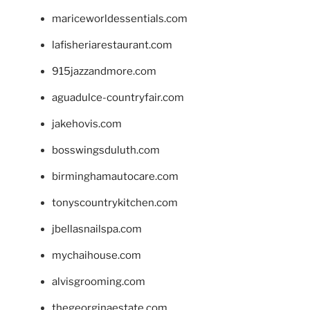
mariceworldessentials.com
lafisheriarestaurant.com
915jazzandmore.com
aguadulce-countryfair.com
jakehovis.com
bosswingsduluth.com
birminghamautocare.com
tonyscountrykitchen.com
jbellasnailspa.com
mychaihouse.com
alvisgrooming.com
thegeorginaestate.com