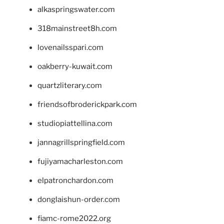
alkaspringswater.com
318mainstreet8h.com
lovenailsspari.com
oakberry-kuwait.com
quartzliterary.com
friendsofbroderickpark.com
studiopiattellina.com
jannagrillspringfield.com
fujiyamacharleston.com
elpatronchardon.com
donglaishun-order.com
fiamc-rome2022.org