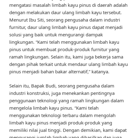
mengatasi masalah limbah kayu pinus di daerah adalah
dengan melakukan daur ulang limbah kayu tersebut.
Menurut Ibu Siti, seorang pengusaha dalam industri
furnitur, daur ulang limbah kayu pinus dapat menjadi
solusi yang baik untuk mengurangi dampak
lingkungan. “Kami telah menggunakan limbah kayu
pinus untuk membuat produk-produk furnitur yang
ramah lingkungan. Selain itu, kami juga bekerja sama
dengan pihak terkait untuk mendaur ulang limbah kayu
pinus menjadi bahan bakar alternatif,” katanya.
Selain itu, Bapak Budi, seorang pengusaha dalam
industri konstruksi, juga menekankan pentingnya
penggunaan teknologi yang ramah lingkungan dalam
mengelola limbah kayu pinus. “Kami telah
menggunakan teknologi terbaru dalam mengolah
limbah kayu pinus menjadi produk-produk yang
memiliki nilai jual tinggi. Dengan demikian, kami dapat
mengurangi jumlah limbah yang dihasilkan dan juga