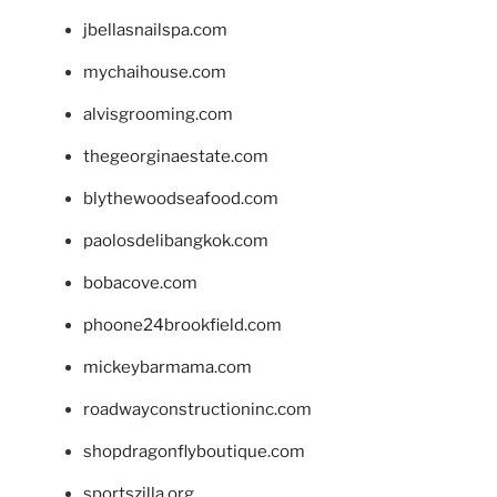
jbellasnailspa.com
mychaihouse.com
alvisgrooming.com
thegeorginaestate.com
blythewoodseafood.com
paolosdelibangkok.com
bobacove.com
phoone24brookfield.com
mickeybarmama.com
roadwayconstructioninc.com
shopdragonflyboutique.com
sportszilla.org