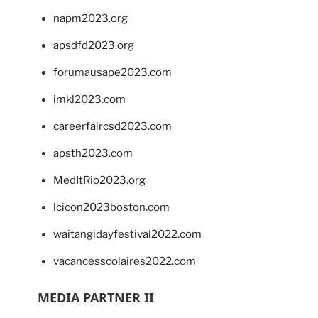
napm2023.org
apsdfd2023.org
forumausape2023.com
imkl2023.com
careerfaircsd2023.com
apsth2023.com
MedItRio2023.org
lcicon2023boston.com
waitangidayfestival2022.com
vacancesscolaires2022.com
MEDIA PARTNER II