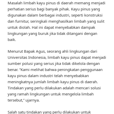
Masalah limbah kayu pinus di daerah memang menjadi
perhatian serius bagi banyak pihak. Kayu pinus yang
digunakan dalam berbagai industri, seperti konstruksi
dan furnitur, seringkali menghasilkan limbah yang sulit
untuk diolah. Hal ini dapat menyebabkan dampak
lingkungan yang buruk jika tidak ditangani dengan
baik.
Menurut Bapak Agus, seorang ahli lingkungan dari
Universitas Indonesia, limbah kayu pinus dapat menjadi
sumber polusi yang serius jika tidak dikelola dengan
benar. “Kami melihat bahwa peningkatan penggunaan
kayu pinus dalam industri telah menyebabkan
meningkatnya jumlah limbah kayu pinus di daerah.
Tindakan yang perlu dilakukan adalah mencari solusi
yang ramah lingkungan untuk mengelola limbah
tersebut,” ujarnya.
Salah satu tindakan yang perlu dilakukan untuk