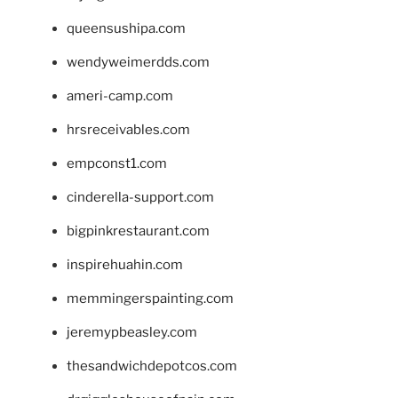
queensushipa.com
wendyweimerdds.com
ameri-camp.com
hrsreceivables.com
empconst1.com
cinderella-support.com
bigpinkrestaurant.com
inspirehuahin.com
memmingerspainting.com
jeremypbeasley.com
thesandwichdepotcos.com