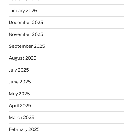
January 2026
December 2025
November 2025
September 2025
August 2025
July 2025
June 2025
May 2025
April 2025
March 2025
February 2025