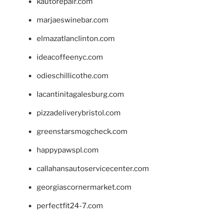
kautorepair.com
marjaeswinebar.com
elmazatlanclinton.com
ideacoffeenyc.com
odieschillicothe.com
lacantinitagalesburg.com
pizzadeliverybristol.com
greenstarsmogcheck.com
happypawspl.com
callahansautoservicecenter.com
georgiascornermarket.com
perfectfit24-7.com