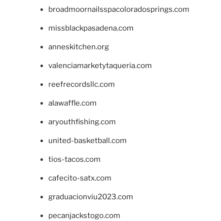
broadmoornailsspacoloradosprings.com
missblackpasadena.com
anneskitchen.org
valenciamarketytaqueria.com
reefrecordsllc.com
alawaffle.com
aryouthfishing.com
united-basketball.com
tios-tacos.com
cafecito-satx.com
graduacionviu2023.com
pecanjackstogo.com