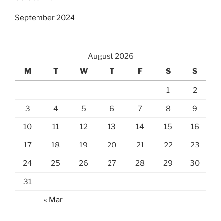
September 2024
August 2026
M
T
W
T
F
S
S
1
2
3
4
5
6
7
8
9
10
11
12
13
14
15
16
17
18
19
20
21
22
23
24
25
26
27
28
29
30
31
« Mar