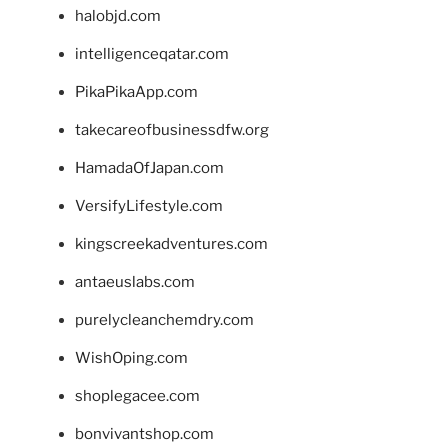
halobjd.com
intelligenceqatar.com
PikaPikaApp.com
takecareofbusinessdfw.org
HamadaOfJapan.com
VersifyLifestyle.com
kingscreekadventures.com
antaeuslabs.com
purelycleanchemdry.com
WishOping.com
shoplegacee.com
bonvivantshop.com