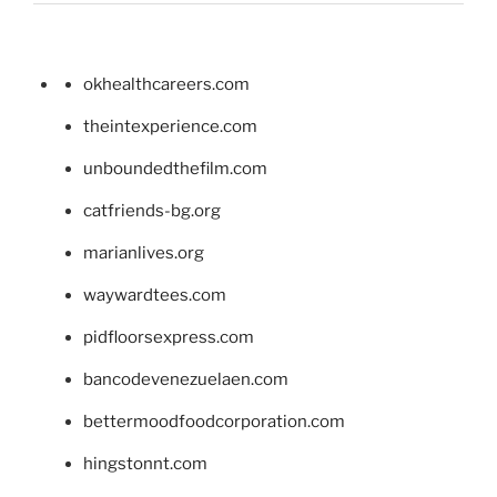
okhealthcareers.com
theintexperience.com
unboundedthefilm.com
catfriends-bg.org
marianlives.org
waywardtees.com
pidfloorsexpress.com
bancodevenezuelaen.com
bettermoodfoodcorporation.com
hingstonnt.com