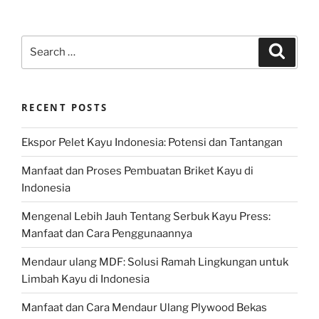
Search
Search
for:
RECENT POSTS
Ekspor Pelet Kayu Indonesia: Potensi dan Tantangan
Manfaat dan Proses Pembuatan Briket Kayu di
Indonesia
Mengenal Lebih Jauh Tentang Serbuk Kayu Press:
Manfaat dan Cara Penggunaannya
Mendaur ulang MDF: Solusi Ramah Lingkungan untuk
Limbah Kayu di Indonesia
Manfaat dan Cara Mendaur Ulang Plywood Bekas