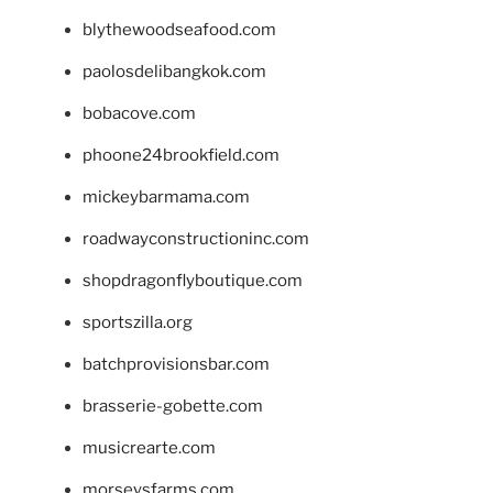
blythewoodseafood.com
paolosdelibangkok.com
bobacove.com
phoone24brookfield.com
mickeybarmama.com
roadwayconstructioninc.com
shopdragonflyboutique.com
sportszilla.org
batchprovisionsbar.com
brasserie-gobette.com
musicrearte.com
morseysfarms.com