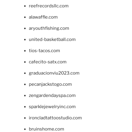
reefrecordsllc.com
alawaffle.com
aryouthfishing.com
united-basketball.com
tios-tacos.com
cafecito-satx.com
graduacionviu2023.com
pecanjackstogo.com
zengardendayspa.com
sparklejewelryinc.com
ironcladtattoostudio.com
bruinshome.com