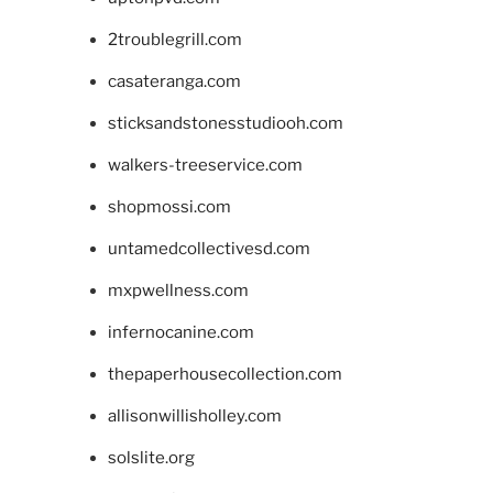
2troublegrill.com
casateranga.com
sticksandstonesstudiooh.com
walkers-treeservice.com
shopmossi.com
untamedcollectivesd.com
mxpwellness.com
infernocanine.com
thepaperhousecollection.com
allisonwillisholley.com
solslite.org