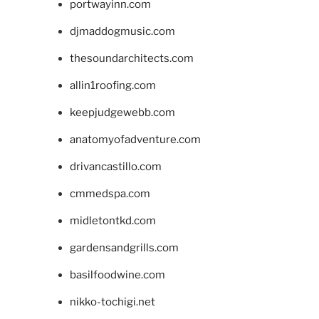
portwayinn.com
djmaddogmusic.com
thesoundarchitects.com
allin1roofing.com
keepjudgewebb.com
anatomyofadventure.com
drivancastillo.com
cmmedspa.com
midletontkd.com
gardensandgrills.com
basilfoodwine.com
nikko-tochigi.net