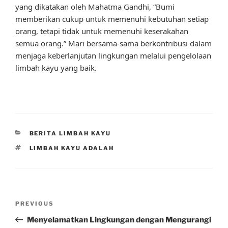
yang dikatakan oleh Mahatma Gandhi, “Bumi
memberikan cukup untuk memenuhi kebutuhan setiap
orang, tetapi tidak untuk memenuhi keserakahan
semua orang.” Mari bersama-sama berkontribusi dalam
menjaga keberlanjutan lingkungan melalui pengelolaan
limbah kayu yang baik.
CATEGORIES
BERITA LIMBAH KAYU
TAGS
LIMBAH KAYU ADALAH
Post
Previous
PREVIOUS
navigation
Post
Menyelamatkan Lingkungan dengan Mengurangi