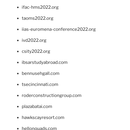
ifac-hms2022.org
taoms2022.org
iias-euromena-conference2022.org
ivd2022.org
csity2022.org
ibsarstudyabroad.com
bennusehgall.com
tsecincinnati.com
roderconstructiongroup.com
plazabatai.com
hawkscayresort.com
hellonquads.com