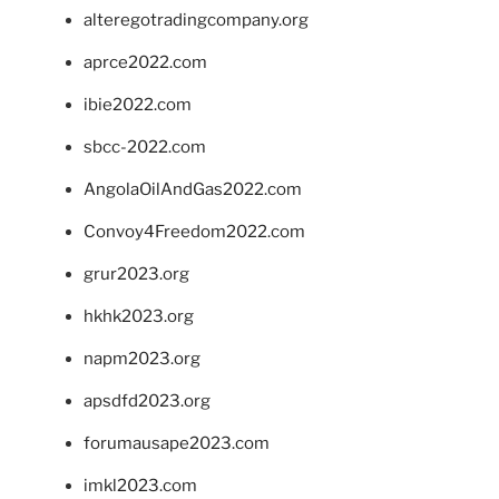
alteregotradingcompany.org
aprce2022.com
ibie2022.com
sbcc-2022.com
AngolaOilAndGas2022.com
Convoy4Freedom2022.com
grur2023.org
hkhk2023.org
napm2023.org
apsdfd2023.org
forumausape2023.com
imkl2023.com