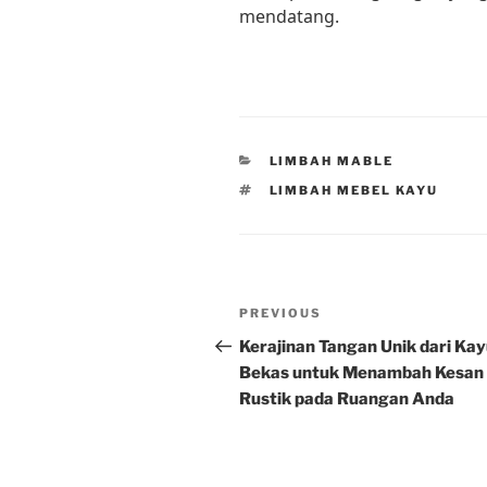
mendatang.
CATEGORIES
LIMBAH MABLE
TAGS
LIMBAH MEBEL KAYU
Post
Previous
PREVIOUS
navigation
Post
Kerajinan Tangan Unik dari Ka
Bekas untuk Menambah Kesan
Rustik pada Ruangan Anda