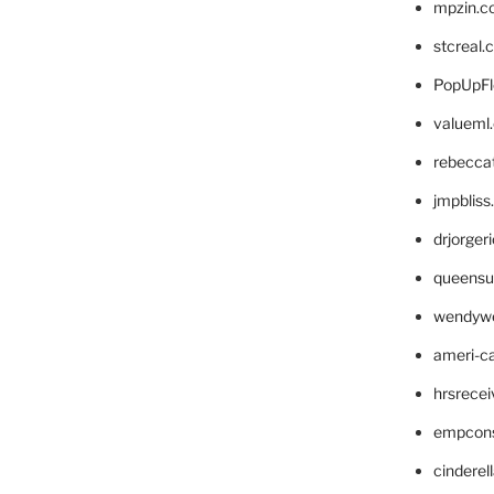
mpzin.c
stcreal.
PopUpFl
valueml
rebecca
jmpblis
drjorger
queensu
wendyw
ameri-
hrsrece
empcon
cinderel