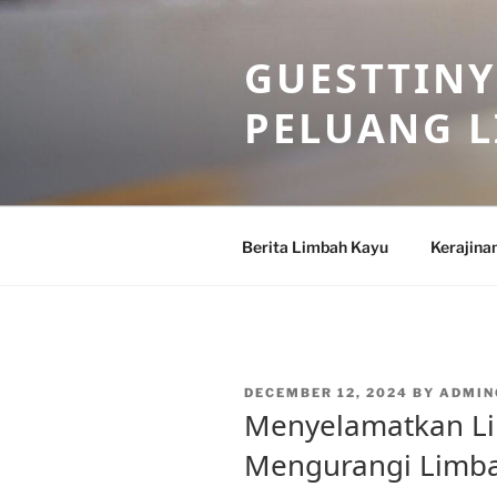
Skip
to
GUESTTINY
content
PELUANG 
Berita Limbah Kayu
Kerajina
POSTED
DECEMBER 12, 2024
BY
ADMIN
ON
Menyelamatkan L
Mengurangi Limb