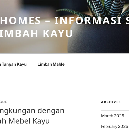
HOMES – INFORMASI 
LIMBAH KAYU
n Tangan Kayu
Limbah Mable
ARCHIVES
GUE
ingkungan dengan
March 2026
ah Mebel Kayu
February 2026