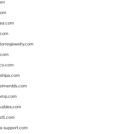
om
com
ea.com
.com
torresjewelry.com
s.com
ico.com
shipa.com
eimerdds.com
camp.com
ivables.com
st1.com
la-support.com