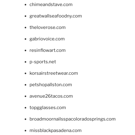
chimeandstave.com
greatwallseafoodny.com
theloverose.com
gabriovoice.com
resinflowart.com
p-sports.net
korsairstreetwear.com
petshopallston.com
avenue26tacos.com
topgglasses.com
broadmoornailsspacoloradosprings.com
missblackpasadena.com