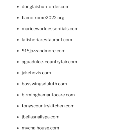
donglaishun-order.com
fiamc-rome2022.org
mariceworldessentials.com
lafisheriarestaurant.com
915jazzandmore.com
aguadulce-countryfair.com
jakehovis.com
bosswingsduluth.com
birminghamautocare.com
tonyscountrykitchen.com
jbellasnailspa.com
mychaihouse.com