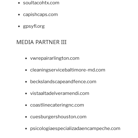
soultacohtx.com
capishcaps.com
gpsyfl.org
MEDIA PARTNER III
vwrepairarlington.com
cleaningservicebaltimore-md.com
beckslandscapeandfence.com
vistaaltadelveramendi.com
coastlinecateringnc.com
cuesburgershouston.com
psicologiaespecializadaencampeche.com