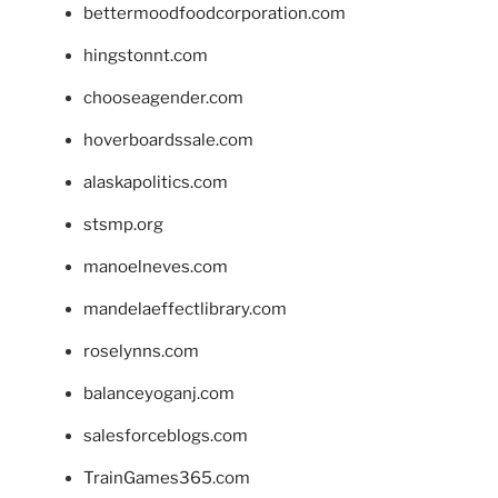
bettermoodfoodcorporation.com
hingstonnt.com
chooseagender.com
hoverboardssale.com
alaskapolitics.com
stsmp.org
manoelneves.com
mandelaeffectlibrary.com
roselynns.com
balanceyoganj.com
salesforceblogs.com
TrainGames365.com