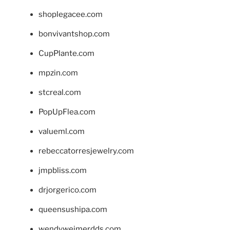
shoplegacee.com
bonvivantshop.com
CupPlante.com
mpzin.com
stcreal.com
PopUpFlea.com
valueml.com
rebeccatorresjewelry.com
jmpbliss.com
drjorgerico.com
queensushipa.com
wendyweimerdds.com