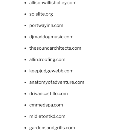
allisonwillisholley.com
solslite.org
portwayinn.com
djmaddogmusic.com
thesoundarchitects.com
allin1roofing.com
keepjudgewebb.com
anatomyofadventure.com
drivancastillo.com
cmmedspa.com
midletontkd.com
gardensandgrills.com