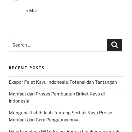
« Mar
Search
Search
for:
RECENT POSTS
Ekspor Pelet Kayu Indonesia: Potensi dan Tantangan
Manfaat dan Proses Pembuatan Briket Kayu di
Indonesia
Mengenal Lebih Jauh Tentang Serbuk Kayu Press:
Manfaat dan Cara Penggunaannya
Mendaur ulang MDF: Solusi Ramah Lingkungan untuk