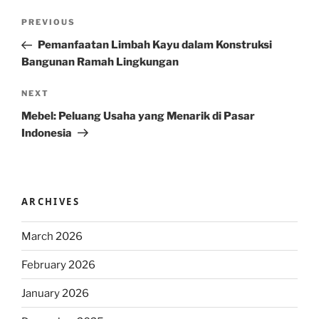
Post
Previous
PREVIOUS
navigation
Post
Pemanfaatan Limbah Kayu dalam Konstruksi
Bangunan Ramah Lingkungan
Next
NEXT
Post
Mebel: Peluang Usaha yang Menarik di Pasar
Indonesia
ARCHIVES
March 2026
February 2026
January 2026