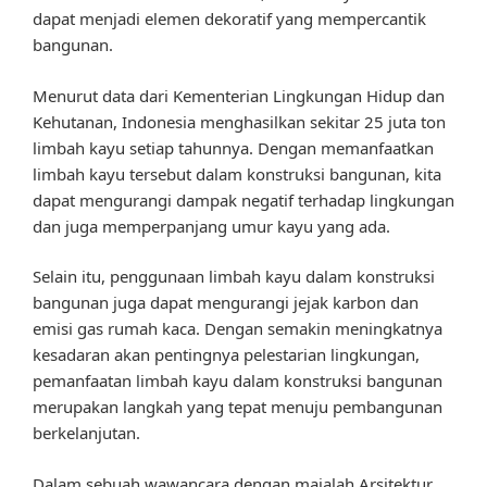
dapat menjadi elemen dekoratif yang mempercantik
bangunan.
Menurut data dari Kementerian Lingkungan Hidup dan
Kehutanan, Indonesia menghasilkan sekitar 25 juta ton
limbah kayu setiap tahunnya. Dengan memanfaatkan
limbah kayu tersebut dalam konstruksi bangunan, kita
dapat mengurangi dampak negatif terhadap lingkungan
dan juga memperpanjang umur kayu yang ada.
Selain itu, penggunaan limbah kayu dalam konstruksi
bangunan juga dapat mengurangi jejak karbon dan
emisi gas rumah kaca. Dengan semakin meningkatnya
kesadaran akan pentingnya pelestarian lingkungan,
pemanfaatan limbah kayu dalam konstruksi bangunan
merupakan langkah yang tepat menuju pembangunan
berkelanjutan.
Dalam sebuah wawancara dengan majalah Arsitektur