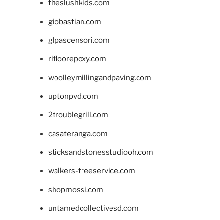
theslushkids.com
giobastian.com
glpascensori.com
rifloorepoxy.com
woolleymillingandpaving.com
uptonpvd.com
2troublegrill.com
casateranga.com
sticksandstonesstudiooh.com
walkers-treeservice.com
shopmossi.com
untamedcollectivesd.com