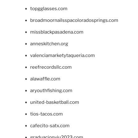
topgglasses.com
broadmoornailsspacoloradosprings.com
missblackpasadena.com
anneskitchen.org
valenciamarketytaqueria.com
reefrecordsllc.com
alawaffle.com
aryouthfishing.com
united-basketball.com
tios-tacos.com
cafecito-satx.com
graduacionviu2023.com