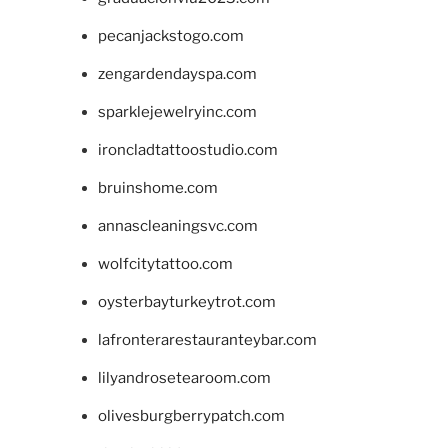
pecanjackstogo.com
zengardendayspa.com
sparklejewelryinc.com
ironcladtattoostudio.com
bruinshome.com
annascleaningsvc.com
wolfcitytattoo.com
oysterbayturkeytrot.com
lafronterarestauranteybar.com
lilyandrosetearoom.com
olivesburgberrypatch.com