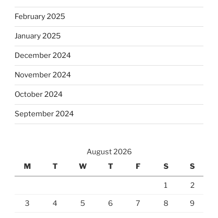
February 2025
January 2025
December 2024
November 2024
October 2024
September 2024
August 2026
M
T
W
T
F
S
S
1
2
3
4
5
6
7
8
9