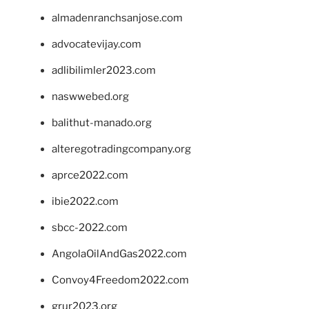
almadenranchsanjose.com
advocatevijay.com
adlibilimler2023.com
naswwebed.org
balithut-manado.org
alteregotradingcompany.org
aprce2022.com
ibie2022.com
sbcc-2022.com
AngolaOilAndGas2022.com
Convoy4Freedom2022.com
grur2023.org