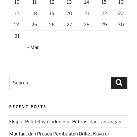
10
11
12
13
14
15
16
17
18
19
20
21
22
23
24
25
26
27
28
29
30
31
« Mar
Search
Search
for:
RECENT POSTS
Ekspor Pelet Kayu Indonesia: Potensi dan Tantangan
Manfaat dan Proses Pembuatan Briket Kayu di