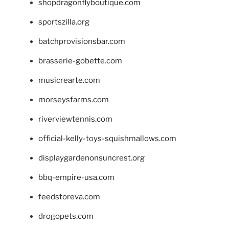
shopdragonflyboutique.com
sportszilla.org
batchprovisionsbar.com
brasserie-gobette.com
musicrearte.com
morseysfarms.com
riverviewtennis.com
official-kelly-toys-squishmallows.com
displaygardenonsuncrest.org
bbq-empire-usa.com
feedstoreva.com
drogopets.com