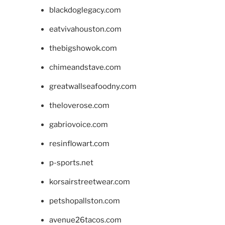
blackdoglegacy.com
eatvivahouston.com
thebigshowok.com
chimeandstave.com
greatwallseafoodny.com
theloverose.com
gabriovoice.com
resinflowart.com
p-sports.net
korsairstreetwear.com
petshopallston.com
avenue26tacos.com