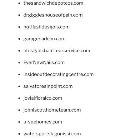
thesandwichdepotcos.com
drgiggleshouseofpain.com
hotflashdesigns.com
garagenadeau.com
lifestylechauffeurservice.com
EverNewNails.com
insideoutdecoratingcentre.com
salvatoresinpoint.com
jovialfloralco.com
johnlscotthometeam.com
u-seehomes.com
watersportslagonissi.com