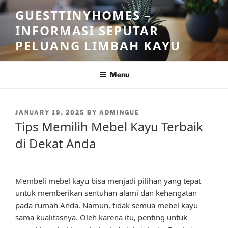
Skip
GUESTTINYHOMES –
to
INFORMASI SEPUTAR
content
PELUANG LIMBAH KAYU
Menu
POSTED
JANUARY 19, 2025
BY
ADMINGUE
ON
Tips Memilih Mebel Kayu Terbaik
di Dekat Anda
Membeli mebel kayu bisa menjadi pilihan yang tepat
untuk memberikan sentuhan alami dan kehangatan
pada rumah Anda. Namun, tidak semua mebel kayu
sama kualitasnya. Oleh karena itu, penting untuk