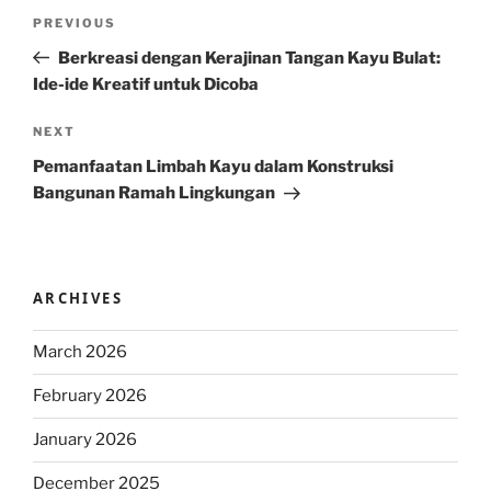
Post
Previous
PREVIOUS
navigation
Post
Berkreasi dengan Kerajinan Tangan Kayu Bulat:
Ide-ide Kreatif untuk Dicoba
Next
NEXT
Post
Pemanfaatan Limbah Kayu dalam Konstruksi
Bangunan Ramah Lingkungan
ARCHIVES
March 2026
February 2026
January 2026
December 2025