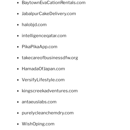
BaytownEvaCationRentals.com
JabalpurCakeDelivery.com
halobjd.com
intelligenceqatar.com
PikaPikaApp.com
takecareofbusinessdfw.org
HamadaOfJapan.com
VersifyLifestyle.com
kingscreekadventures.com
antaeuslabs.com
purelycleanchemdry.com
WishOping.com