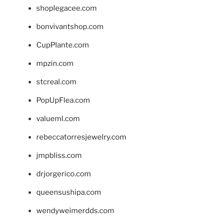
shoplegacee.com
bonvivantshop.com
CupPlante.com
mpzin.com
stcreal.com
PopUpFlea.com
valueml.com
rebeccatorresjewelry.com
jmpbliss.com
drjorgerico.com
queensushipa.com
wendyweimerdds.com