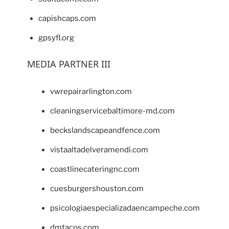
capishcaps.com
gpsyfl.org
MEDIA PARTNER III
vwrepairarlington.com
cleaningservicebaltimore-md.com
beckslandscapeandfence.com
vistaaltadelveramendi.com
coastlinecateringnc.com
cuesburgershouston.com
psicologiaespecializadaencampeche.com
dmtacos.com