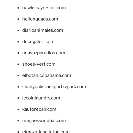
hawkscayresort.com
hellonquads.com
diarioanimales.com
decogaleri.com
unavozparadios.com
shoes-vert.com
elbotanicopanama.com
shadyoaksrockportrvpark.com
jccoinlaundry.com
kautorepair.com
marjaeswinebar.com
elmazatlanclinton.com