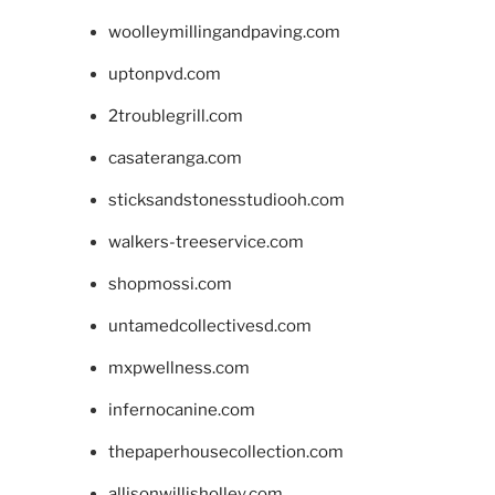
woolleymillingandpaving.com
uptonpvd.com
2troublegrill.com
casateranga.com
sticksandstonesstudiooh.com
walkers-treeservice.com
shopmossi.com
untamedcollectivesd.com
mxpwellness.com
infernocanine.com
thepaperhousecollection.com
allisonwillisholley.com