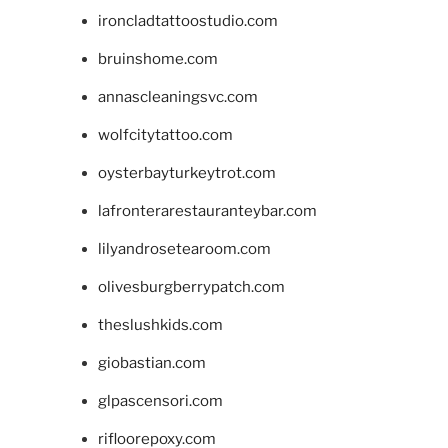
ironcladtattoostudio.com
bruinshome.com
annascleaningsvc.com
wolfcitytattoo.com
oysterbayturkeytrot.com
lafronterarestauranteybar.com
lilyandrosetearoom.com
olivesburgberrypatch.com
theslushkids.com
giobastian.com
glpascensori.com
rifloorepoxy.com