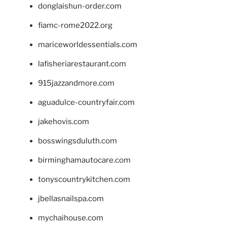
donglaishun-order.com
fiamc-rome2022.org
mariceworldessentials.com
lafisheriarestaurant.com
915jazzandmore.com
aguadulce-countryfair.com
jakehovis.com
bosswingsduluth.com
birminghamautocare.com
tonyscountrykitchen.com
jbellasnailspa.com
mychaihouse.com