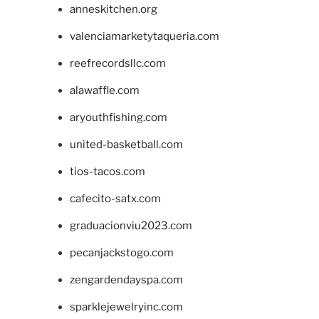
anneskitchen.org
valenciamarketytaqueria.com
reefrecordsllc.com
alawaffle.com
aryouthfishing.com
united-basketball.com
tios-tacos.com
cafecito-satx.com
graduacionviu2023.com
pecanjackstogo.com
zengardendayspa.com
sparklejewelryinc.com