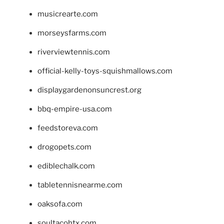
musicrearte.com
morseysfarms.com
riverviewtennis.com
official-kelly-toys-squishmallows.com
displaygardenonsuncrest.org
bbq-empire-usa.com
feedstoreva.com
drogopets.com
ediblechalk.com
tabletennisnearme.com
oaksofa.com
soultacohtx.com