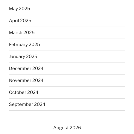
May 2025
April 2025
March 2025
February 2025
January 2025
December 2024
November 2024
October 2024
September 2024
August 2026