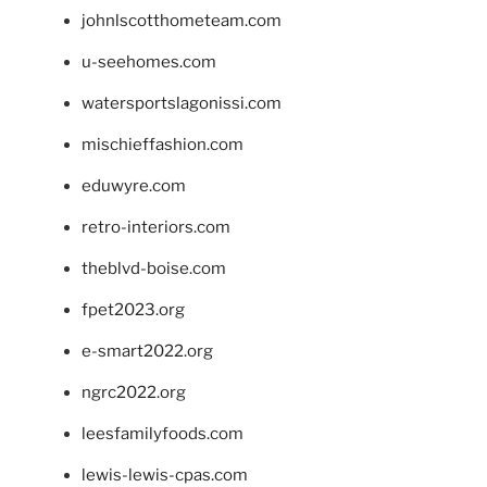
johnlscotthometeam.com
u-seehomes.com
watersportslagonissi.com
mischieffashion.com
eduwyre.com
retro-interiors.com
theblvd-boise.com
fpet2023.org
e-smart2022.org
ngrc2022.org
leesfamilyfoods.com
lewis-lewis-cpas.com