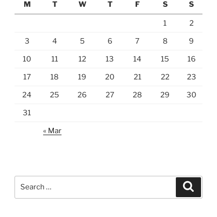
M
T
W
T
F
S
S
1
2
3
4
5
6
7
8
9
10
11
12
13
14
15
16
17
18
19
20
21
22
23
24
25
26
27
28
29
30
31
« Mar
Search
Search
for: