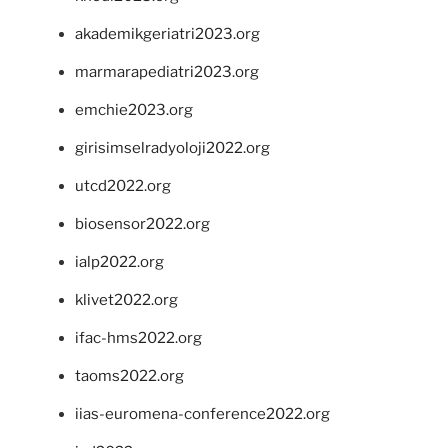
akademikgeriatri2023.org
marmarapediatri2023.org
emchie2023.org
girisimselradyoloji2022.org
utcd2022.org
biosensor2022.org
ialp2022.org
klivet2022.org
ifac-hms2022.org
taoms2022.org
iias-euromena-conference2022.org