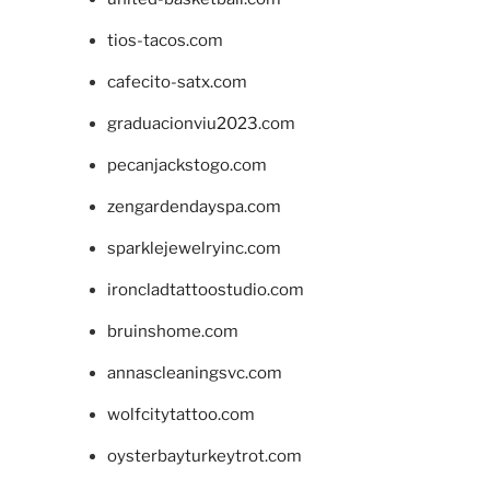
tios-tacos.com
cafecito-satx.com
graduacionviu2023.com
pecanjackstogo.com
zengardendayspa.com
sparklejewelryinc.com
ironcladtattoostudio.com
bruinshome.com
annascleaningsvc.com
wolfcitytattoo.com
oysterbayturkeytrot.com