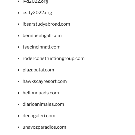
ivd2022.org
csity2022.org
ibsarstudyabroad.com
bennusehgall.com
tsecincinnati.com
roderconstructiongroup.com
plazabatai.com
hawkscayresort.com
hellonquads.com
diarioanimales.com
decogaleri.com
unavozparadios.com