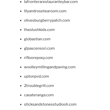
lafronterarestauranteybar.com
lilyandrosetearoom.com
olivesburgberrypatch.com
theslushkids.com
giobastian.com
glpascensori.com
rifloorepoxy.com
woolleymillingandpaving.com
uptonpvd.com
2troublegrill.com
casateranga.com
sticksandstonesstudiooh.com