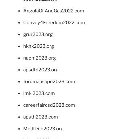
AngolaOilAndGas2022.com
Convoy4Freedom2022.com
grur2023.org
hkhk2023.org
napm2023.org
apsdfd2023.org
forumausape2023.com
imkl2023.com
careerfaircsd2023.com
apsth2023.com
MedItRio2023.org