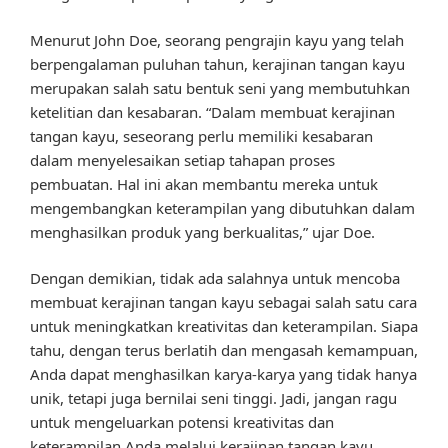
Menurut John Doe, seorang pengrajin kayu yang telah
berpengalaman puluhan tahun, kerajinan tangan kayu
merupakan salah satu bentuk seni yang membutuhkan
ketelitian dan kesabaran. “Dalam membuat kerajinan
tangan kayu, seseorang perlu memiliki kesabaran
dalam menyelesaikan setiap tahapan proses
pembuatan. Hal ini akan membantu mereka untuk
mengembangkan keterampilan yang dibutuhkan dalam
menghasilkan produk yang berkualitas,” ujar Doe.
Dengan demikian, tidak ada salahnya untuk mencoba
membuat kerajinan tangan kayu sebagai salah satu cara
untuk meningkatkan kreativitas dan keterampilan. Siapa
tahu, dengan terus berlatih dan mengasah kemampuan,
Anda dapat menghasilkan karya-karya yang tidak hanya
unik, tetapi juga bernilai seni tinggi. Jadi, jangan ragu
untuk mengeluarkan potensi kreativitas dan
keterampilan Anda melalui kerajinan tangan kayu.