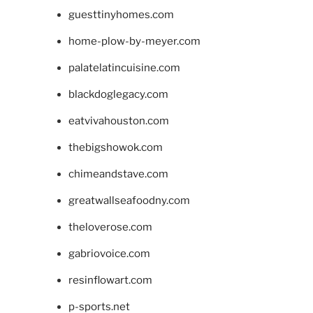
guesttinyhomes.com
home-plow-by-meyer.com
palatelatincuisine.com
blackdoglegacy.com
eatvivahouston.com
thebigshowok.com
chimeandstave.com
greatwallseafoodny.com
theloverose.com
gabriovoice.com
resinflowart.com
p-sports.net