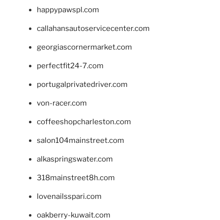
happypawspl.com
callahansautoservicecenter.com
georgiascornermarket.com
perfectfit24-7.com
portugalprivatedriver.com
von-racer.com
coffeeshopcharleston.com
salon104mainstreet.com
alkaspringswater.com
318mainstreet8h.com
lovenailsspari.com
oakberry-kuwait.com