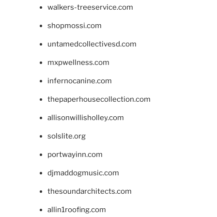
walkers-treeservice.com
shopmossi.com
untamedcollectivesd.com
mxpwellness.com
infernocanine.com
thepaperhousecollection.com
allisonwillisholley.com
solslite.org
portwayinn.com
djmaddogmusic.com
thesoundarchitects.com
allin1roofing.com