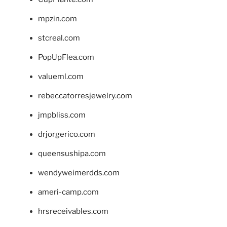
mpzin.com
stcreal.com
PopUpFlea.com
valueml.com
rebeccatorresjewelry.com
jmpbliss.com
drjorgerico.com
queensushipa.com
wendyweimerdds.com
ameri-camp.com
hrsreceivables.com