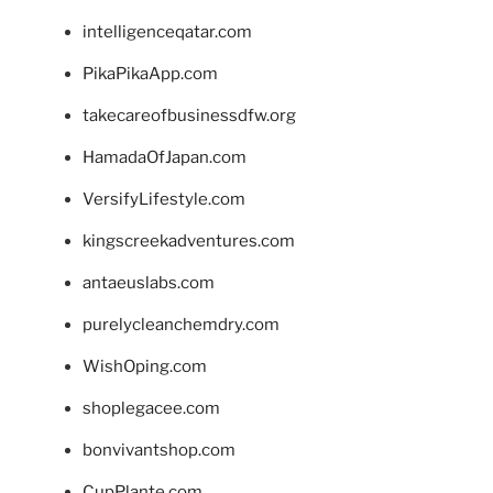
intelligenceqatar.com
PikaPikaApp.com
takecareofbusinessdfw.org
HamadaOfJapan.com
VersifyLifestyle.com
kingscreekadventures.com
antaeuslabs.com
purelycleanchemdry.com
WishOping.com
shoplegacee.com
bonvivantshop.com
CupPlante.com