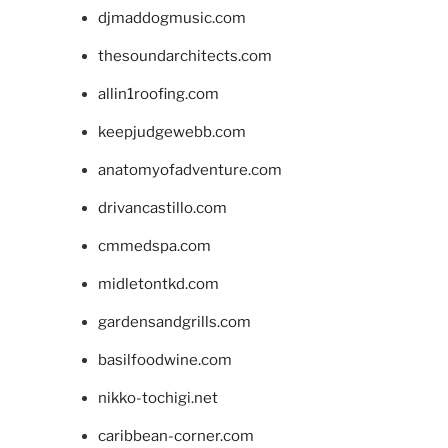
djmaddogmusic.com
thesoundarchitects.com
allin1roofing.com
keepjudgewebb.com
anatomyofadventure.com
drivancastillo.com
cmmedspa.com
midletontkd.com
gardensandgrills.com
basilfoodwine.com
nikko-tochigi.net
caribbean-corner.com