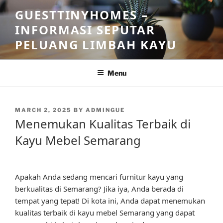
Skip
GUESTTINYHOMES –
to
INFORMASI SEPUTAR
content
PELUANG LIMBAH KAYU
Menu
POSTED
MARCH 2, 2025
BY
ADMINGUE
ON
Menemukan Kualitas Terbaik di
Kayu Mebel Semarang
Apakah Anda sedang mencari furnitur kayu yang
berkualitas di Semarang? Jika iya, Anda berada di
tempat yang tepat! Di kota ini, Anda dapat menemukan
kualitas terbaik di kayu mebel Semarang yang dapat