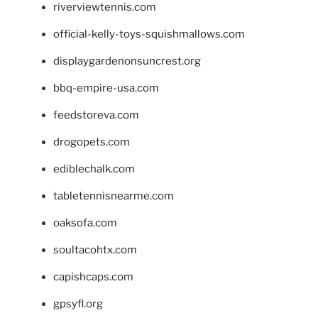
riverviewtennis.com
official-kelly-toys-squishmallows.com
displaygardenonsuncrest.org
bbq-empire-usa.com
feedstoreva.com
drogopets.com
ediblechalk.com
tabletennisnearme.com
oaksofa.com
soultacohtx.com
capishcaps.com
gpsyfl.org