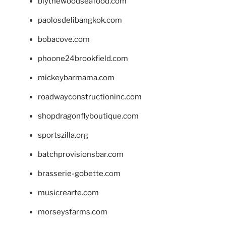
blythewoodseafood.com
paolosdelibangkok.com
bobacove.com
phoone24brookfield.com
mickeybarmama.com
roadwayconstructioninc.com
shopdragonflyboutique.com
sportszilla.org
batchprovisionsbar.com
brasserie-gobette.com
musicrearte.com
morseysfarms.com