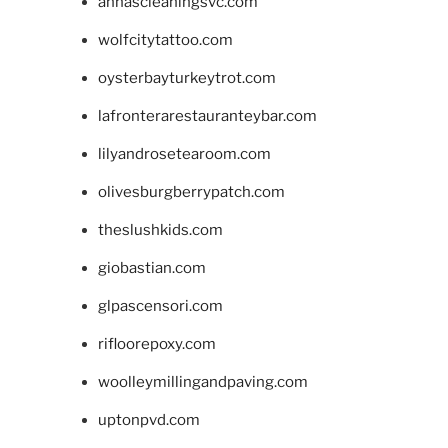
annascleaningsvc.com
wolfcitytattoo.com
oysterbayturkeytrot.com
lafronterarestauranteybar.com
lilyandrosetearoom.com
olivesburgberrypatch.com
theslushkids.com
giobastian.com
glpascensori.com
rifloorepoxy.com
woolleymillingandpaving.com
uptonpvd.com