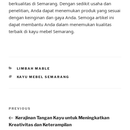
berkualitas di Semarang. Dengan sedikit usaha dan
penelitian, Anda dapat menemukan produk yang sesuai
dengan keinginan dan gaya Anda. Semoga artikel ini
dapat membantu Anda dalam menemukan kualitas
terbaik di kayu mebel Semarang.
CATEGORIES
LIMBAH MABLE
TAGS
KAYU MEBEL SEMARANG
Post
Previous
PREVIOUS
navigation
Post
Kerajinan Tangan Kayu untuk Meningkatkan
Kreativitas dan Keterampilan