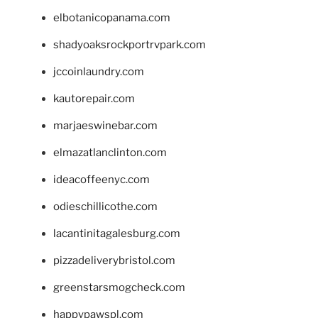
elbotanicopanama.com
shadyoaksrockportrvpark.com
jccoinlaundry.com
kautorepair.com
marjaeswinebar.com
elmazatlanclinton.com
ideacoffeenyc.com
odieschillicothe.com
lacantinitagalesburg.com
pizzadeliverybristol.com
greenstarsmogcheck.com
happypawspl.com