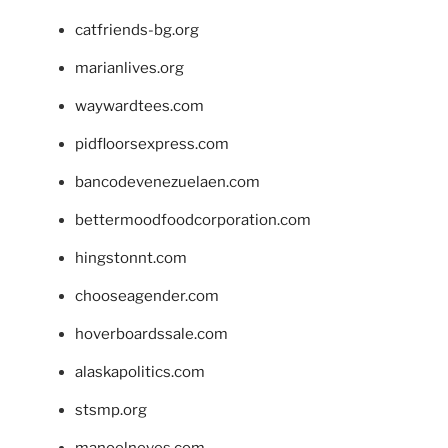
catfriends-bg.org
marianlives.org
waywardtees.com
pidfloorsexpress.com
bancodevenezuelaen.com
bettermoodfoodcorporation.com
hingstonnt.com
chooseagender.com
hoverboardssale.com
alaskapolitics.com
stsmp.org
manoelneves.com