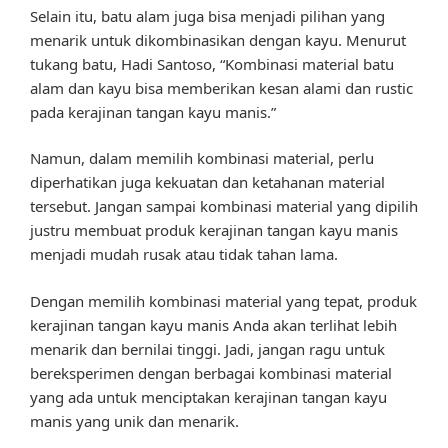
Selain itu, batu alam juga bisa menjadi pilihan yang
menarik untuk dikombinasikan dengan kayu. Menurut
tukang batu, Hadi Santoso, “Kombinasi material batu
alam dan kayu bisa memberikan kesan alami dan rustic
pada kerajinan tangan kayu manis.”
Namun, dalam memilih kombinasi material, perlu
diperhatikan juga kekuatan dan ketahanan material
tersebut. Jangan sampai kombinasi material yang dipilih
justru membuat produk kerajinan tangan kayu manis
menjadi mudah rusak atau tidak tahan lama.
Dengan memilih kombinasi material yang tepat, produk
kerajinan tangan kayu manis Anda akan terlihat lebih
menarik dan bernilai tinggi. Jadi, jangan ragu untuk
bereksperimen dengan berbagai kombinasi material
yang ada untuk menciptakan kerajinan tangan kayu
manis yang unik dan menarik.