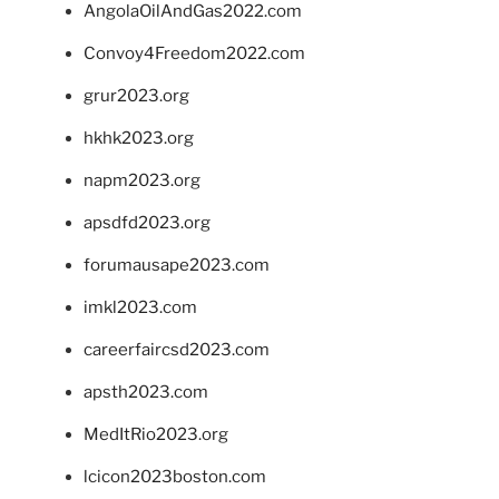
AngolaOilAndGas2022.com
Convoy4Freedom2022.com
grur2023.org
hkhk2023.org
napm2023.org
apsdfd2023.org
forumausape2023.com
imkl2023.com
careerfaircsd2023.com
apsth2023.com
MedItRio2023.org
lcicon2023boston.com