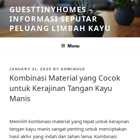
Skip
GUESTTINYHOMES –
to
INFORMASI SEPUTAR
content
PELUANG LIMBAH KAYU
Menu
POSTED
JANUARY 21, 2025
BY
ADMINGUE
ON
Kombinasi Material yang Cocok
untuk Kerajinan Tangan Kayu
Manis
Memilih kombinasi material yang tepat untuk kerajinan
tangan kayu manis sangat penting untuk menciptakan
hasil akhir yang indah dan tahan lama. Kombinasi