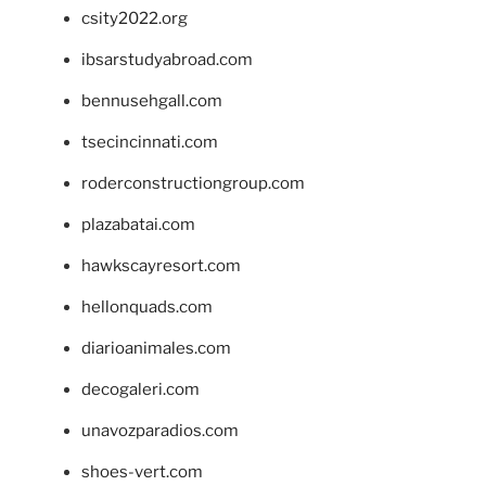
csity2022.org
ibsarstudyabroad.com
bennusehgall.com
tsecincinnati.com
roderconstructiongroup.com
plazabatai.com
hawkscayresort.com
hellonquads.com
diarioanimales.com
decogaleri.com
unavozparadios.com
shoes-vert.com