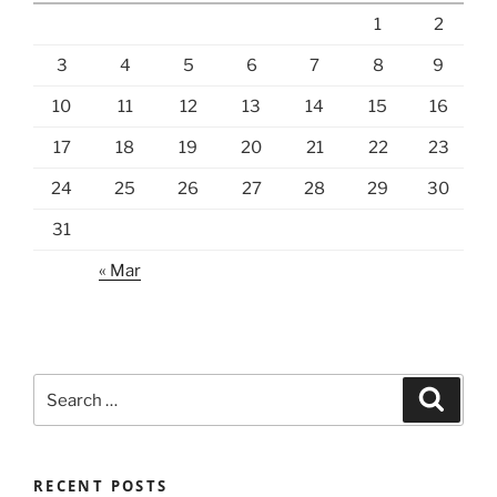
1
2
3
4
5
6
7
8
9
10
11
12
13
14
15
16
17
18
19
20
21
22
23
24
25
26
27
28
29
30
31
« Mar
Search
Search
for:
RECENT POSTS