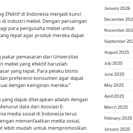
January 2026
 Efektif di Indonesia menjadi kunci
December 20
s di industri mebel. Dengan persaingan
bagi para pengusaha mebel untuk
November 20
yang tepat agar produk mereka dapat
September 20
August 2025
 pakar pemasaran dari Universitas
July 2025
n mebel yang efektif haruslah
ar yang tepat. Para pelaku bisnis
June 2025
an preferensi konsumen agar dapat
uai dengan keinginan mereka.”
May 2025
April 2025
n yang dapat diterapkan adalah dengan
enurut data dari Asosiasi E-
March 2025
 media sosial di Indonesia terus
February 2025
Dengan memanfaatkan media sosial,
pat lebih mudah untuk mempromosikan
January 2025