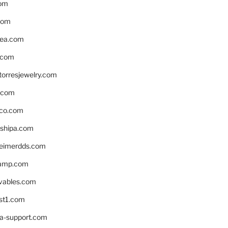
om
com
ea.com
.com
torresjewelry.com
s.com
ico.com
shipa.com
eimerdds.com
camp.com
ivables.com
st1.com
la-support.com