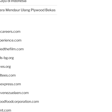
ayu di Indonesia
ara Mendaur Ulang Plywood Bekas
hcareers.com
xperience.com
edthefilm.com
ds-bg.org
ves.org
tees.com
rsexpress.com
venezuelaen.com
oodfoodcorporation.com
nnt.com