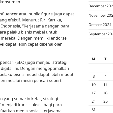
 konsumen.
December 20
nfluencer atau public figure juga dapat
November 20
ng efektif. Menurut Riri Kartika,
October 2024
i Indonesia, “Kerjasama dengan para
ra pelaku bisnis mebel untuk
September 20
 mereka. Dengan memiliki endorse
el dapat lebih cepat dikenal oleh
M
T
 pencari (SEO) juga menjadi strategi
 digital ini. Dengan mengoptimalkan
pelaku bisnis mebel dapat lebih mudah
3
4
n melalui mesin pencari seperti
10
11
17
18
 yang semakin ketat, strategi
24
25
 menjadi kunci sukses bagi para
31
aatkan media sosial, kerjasama