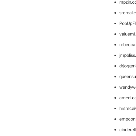
mpzin.c
stcreal.
PopUpFl
valueml
rebecca
jmpblis
drjorger
queensu
wendyw
ameri-
hrsrece
empcon
cinderel