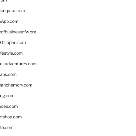
enceqatar.com
aApp.com
eofbusinessdfw.org
OfJapan.com
ifestyle.com
eekadventures.com
labs.com
leanchemdry.com
ing.com
acee.com
ntshop.com
te.com