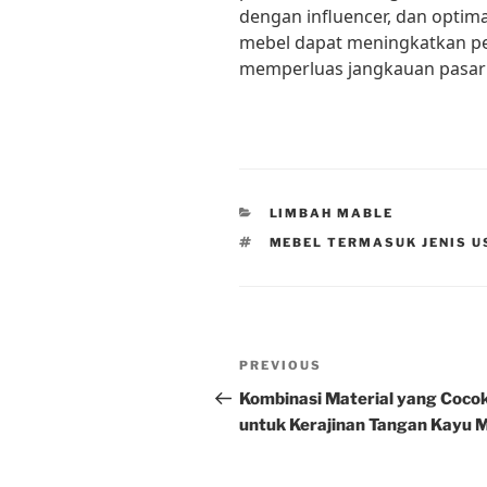
dengan influencer, dan optima
mebel dapat meningkatkan p
memperluas jangkauan pasar 
CATEGORIES
LIMBAH MABLE
TAGS
MEBEL TERMASUK JENIS 
Post
Previous
PREVIOUS
navigation
Post
Kombinasi Material yang Coco
untuk Kerajinan Tangan Kayu 