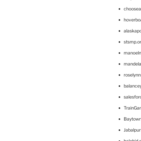
choosea
hoverbo
alaskapo
stsmp.o
manoel
mandelae
roselyn
balance
salesfo
TrainG
Baytown
Jabalpu
halobjd