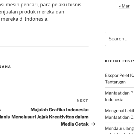
si mesin pencari, para pelaku bisnis
« Mar
enjualan produk mereka dan
mereka di Indonesia.
Search
for:
RECENT POST
USAHA
Ekspor Pelet K
Tantangan
Manfaat dan P
Indonesia
NEXT
Next
Post
k
Majalah Grafika Indonesia:
Mengenal Lebih
Manis
Menelusuri Jejak Kreativitas dalam
Manfaat dan C
Media Cetak
Mendaur ulang