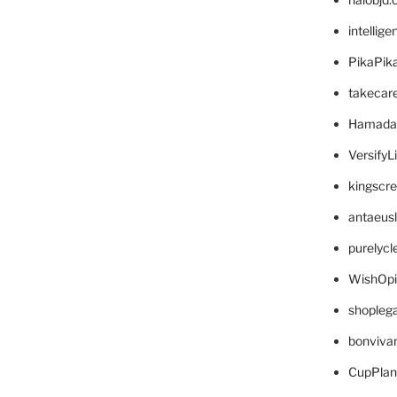
intellig
PikaPik
takecar
Hamada
VersifyL
kingscr
antaeus
purelyc
WishOp
shopleg
bonviva
CupPlan