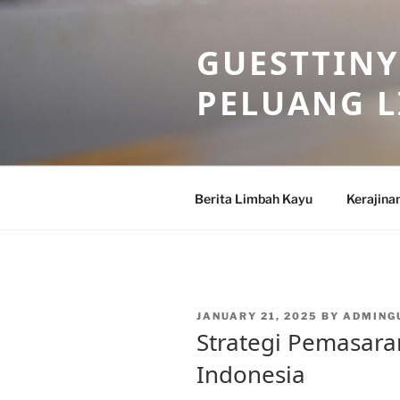
Skip
to
GUESTTINY
content
PELUANG 
Berita Limbah Kayu
Kerajina
POSTED
JANUARY 21, 2025
BY
ADMING
ON
Strategi Pemasaran
Indonesia