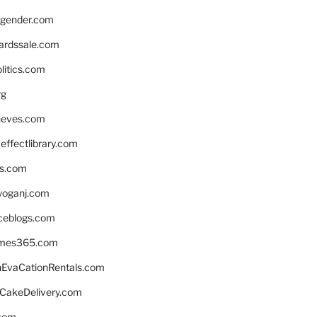
gender.com
ardssale.com
litics.com
rg
neves.com
ffectlibrary.com
ns.com
yoganj.com
rceblogs.com
ames365.com
EvaCationRentals.com
rCakeDelivery.com
.com