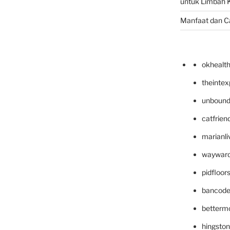
untuk Limbah K
Manfaat dan C
okhealt
theinte
unbound
catfrien
marianli
wayward
pidfloo
bancode
betterm
hingsto