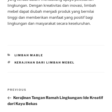
lingkungan. Dengan kreativitas dan inovasi, limbah
mebel dapat diubah menjadi produk yang bernilai
tinggi dan memberikan manfaat yang positif bagi
lingkungan dan masyarakat secara keseluruhan.
CATEGORIES
LIMBAH MABLE
TAGS
KERAJINAN DARI LIMBAH MEBEL
Post
Previous
PREVIOUS
navigation
Post
Kerajinan Tangan Ramah Lingkungan: Ide Kreatif
dari Kayu Bekas