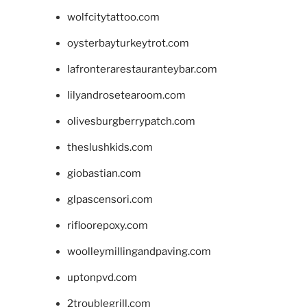
wolfcitytattoo.com
oysterbayturkeytrot.com
lafronterarestauranteybar.com
lilyandrosetearoom.com
olivesburgberrypatch.com
theslushkids.com
giobastian.com
glpascensori.com
rifloorepoxy.com
woolleymillingandpaving.com
uptonpvd.com
2troublegrill.com