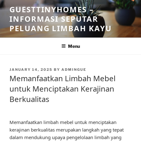
Skip
GUESTTINYHOMES –
to
INFORMASI SEPUTAR
content
PELUANG LIMBAH KAYU
Menu
POSTED
JANUARY 14, 2025
BY
ADMINGUE
ON
Memanfaatkan Limbah Mebel
untuk Menciptakan Kerajinan
Berkualitas
Memanfaatkan limbah mebel untuk menciptakan
kerajinan berkualitas merupakan langkah yang tepat
dalam mendukung upaya pengelolaan limbah yang