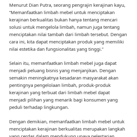
Menurut Dian Putra, seorang pengrajin kerajinan kayu,
“Memanfaatkan limbah mebel untuk menciptakan
kerajinan berkualitas bukan hanya tentang mencari
solusi untuk mengelola limbah, namun juga tentang
menciptakan nilai tambah dari limbah tersebut. Dengan
cara ini, kita dapat menciptakan produk yang memiliki
nilai estetika dan fungsionalitas yang tinggi.”
Selain itu, memanfaatkan limbah mebel juga dapat
menjadi peluang bisnis yang menjanjikan. Dengan
semakin meningkatnya kesadaran masyarakat akan
pentingnya pengelolaan limbah, produk-produk
kerajinan yang terbuat dari limbah mebel dapat
menjadi pilihan yang menarik bagi konsumen yang
peduli terhadap lingkungan.
Dengan demikian, memanfaatkan limbah mebel untuk
menciptakan kerajinan berkualitas merupakan langkah
yang cerdas dalam mendukung upaya pelestarian