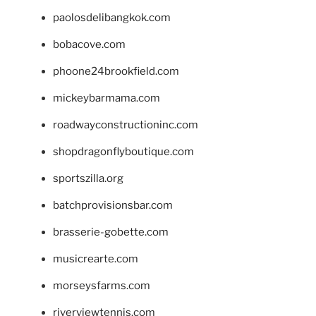
paolosdelibangkok.com
bobacove.com
phoone24brookfield.com
mickeybarmama.com
roadwayconstructioninc.com
shopdragonflyboutique.com
sportszilla.org
batchprovisionsbar.com
brasserie-gobette.com
musicrearte.com
morseysfarms.com
riverviewtennis.com