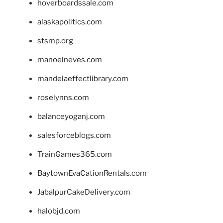
hoverboardssale.com
alaskapolitics.com
stsmp.org
manoelneves.com
mandelaeffectlibrary.com
roselynns.com
balanceyoganj.com
salesforceblogs.com
TrainGames365.com
BaytownEvaCationRentals.com
JabalpurCakeDelivery.com
halobjd.com