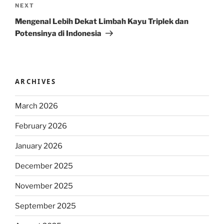
Next
NEXT
Post
Mengenal Lebih Dekat Limbah Kayu Triplek dan
Potensinya di Indonesia
ARCHIVES
March 2026
February 2026
January 2026
December 2025
November 2025
September 2025