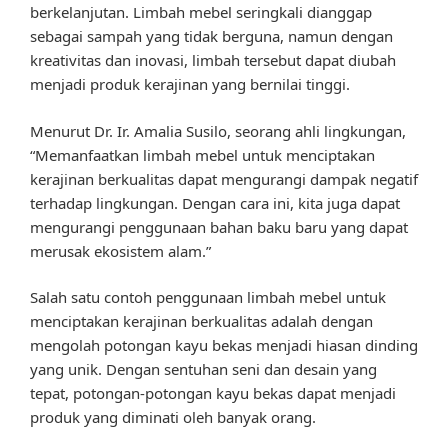
berkelanjutan. Limbah mebel seringkali dianggap
sebagai sampah yang tidak berguna, namun dengan
kreativitas dan inovasi, limbah tersebut dapat diubah
menjadi produk kerajinan yang bernilai tinggi.
Menurut Dr. Ir. Amalia Susilo, seorang ahli lingkungan,
“Memanfaatkan limbah mebel untuk menciptakan
kerajinan berkualitas dapat mengurangi dampak negatif
terhadap lingkungan. Dengan cara ini, kita juga dapat
mengurangi penggunaan bahan baku baru yang dapat
merusak ekosistem alam.”
Salah satu contoh penggunaan limbah mebel untuk
menciptakan kerajinan berkualitas adalah dengan
mengolah potongan kayu bekas menjadi hiasan dinding
yang unik. Dengan sentuhan seni dan desain yang
tepat, potongan-potongan kayu bekas dapat menjadi
produk yang diminati oleh banyak orang.