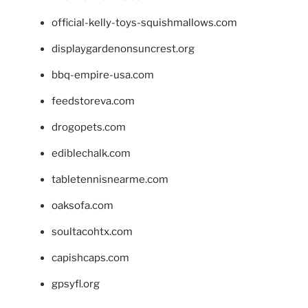
official-kelly-toys-squishmallows.com
displaygardenonsuncrest.org
bbq-empire-usa.com
feedstoreva.com
drogopets.com
ediblechalk.com
tabletennisnearme.com
oaksofa.com
soultacohtx.com
capishcaps.com
gpsyfl.org