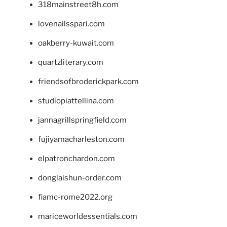
318mainstreet8h.com
lovenailsspari.com
oakberry-kuwait.com
quartzliterary.com
friendsofbroderickpark.com
studiopiattellina.com
jannagrillspringfield.com
fujiyamacharleston.com
elpatronchardon.com
donglaishun-order.com
fiamc-rome2022.org
mariceworldessentials.com