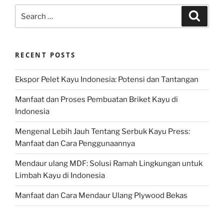
Search
Search
for:
RECENT POSTS
Ekspor Pelet Kayu Indonesia: Potensi dan Tantangan
Manfaat dan Proses Pembuatan Briket Kayu di
Indonesia
Mengenal Lebih Jauh Tentang Serbuk Kayu Press:
Manfaat dan Cara Penggunaannya
Mendaur ulang MDF: Solusi Ramah Lingkungan untuk
Limbah Kayu di Indonesia
Manfaat dan Cara Mendaur Ulang Plywood Bekas