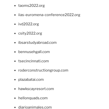
taoms2022.org
iias-euromena-conference2022.org
ivd2022.org
csity2022.org
ibsarstudyabroad.com
bennusehgall.com
tsecincinnati.com
roderconstructiongroup.com
plazabatai.com
hawkscayresort.com
hellonquads.com
diarioanimales.com