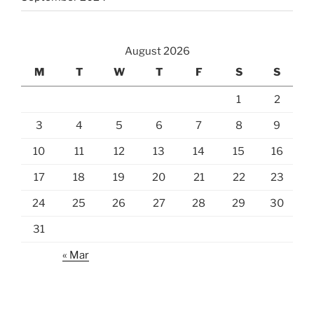
August 2026
M
T
W
T
F
S
S
1
2
3
4
5
6
7
8
9
10
11
12
13
14
15
16
17
18
19
20
21
22
23
24
25
26
27
28
29
30
31
« Mar