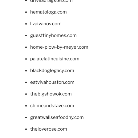
driveadragster.com
hematologa.com
lizaivanov.com
guesttinyhomes.com
home-plow-by-meyer.com
palatelatincuisine.com
blackdoglegacy.com
eatvivahouston.com
thebigshowok.com
chimeandstave.com
greatwallseafoodny.com
theloverose.com