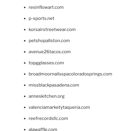
resinflowart.com
p-sports.net
korsairstreetwear.com
petshopallston.com
avenue26tacos.com
topgglasses.com
broadmoornailsspacoloradosprings.com
missblackpasadena.com
anneskitchen.org
valenciamarketytaqueria.com
reefrecordsllc.com
alawaffle.com