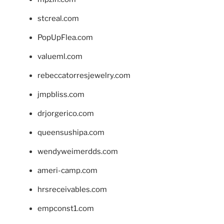
stcreal.com
PopUpFlea.com
valueml.com
rebeccatorresjewelry.com
jmpbliss.com
drjorgerico.com
queensushipa.com
wendyweimerdds.com
ameri-camp.com
hrsreceivables.com
empconst1.com