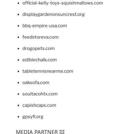
official-kelly-toys-squishmallows.com
displaygardenonsuncrest.org
bbq-empire-usa.com
feedstoreva.com
drogopets.com
ediblechalk.com
tabletennisnearme.com
oaksofa.com
soultacohtx.com
capishcaps.com
gpsyfl.org
MEDIA PARTNER III