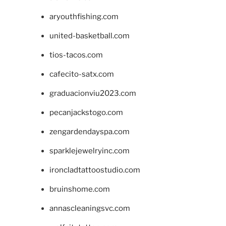
aryouthfishing.com
united-basketball.com
tios-tacos.com
cafecito-satx.com
graduacionviu2023.com
pecanjackstogo.com
zengardendayspa.com
sparklejewelryinc.com
ironcladtattoostudio.com
bruinshome.com
annascleaningsvc.com