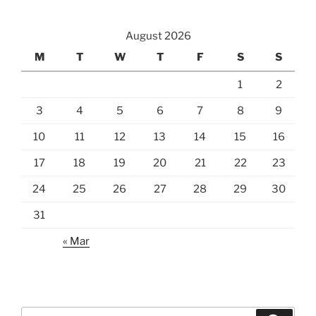
August 2026
M
T
W
T
F
S
S
1
2
3
4
5
6
7
8
9
10
11
12
13
14
15
16
17
18
19
20
21
22
23
24
25
26
27
28
29
30
31
« Mar
Search