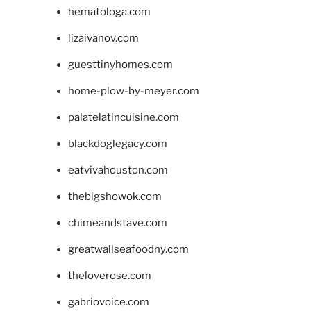
hematologa.com
lizaivanov.com
guesttinyhomes.com
home-plow-by-meyer.com
palatelatincuisine.com
blackdoglegacy.com
eatvivahouston.com
thebigshowok.com
chimeandstave.com
greatwallseafoodny.com
theloverose.com
gabriovoice.com