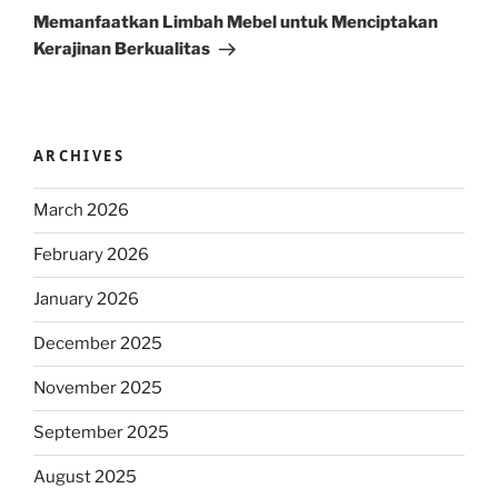
Post
Memanfaatkan Limbah Mebel untuk Menciptakan
Kerajinan Berkualitas
ARCHIVES
March 2026
February 2026
January 2026
December 2025
November 2025
September 2025
August 2025