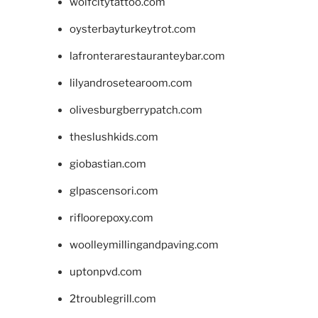
wolfcitytattoo.com
oysterbayturkeytrot.com
lafronterarestauranteybar.com
lilyandrosetearoom.com
olivesburgberrypatch.com
theslushkids.com
giobastian.com
glpascensori.com
rifloorepoxy.com
woolleymillingandpaving.com
uptonpvd.com
2troublegrill.com