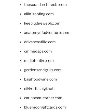
thesoundarchitects.com
allin1roofing.com
keepjudgewebb.com
anatomyofadventure.com
drivancastillo.com
cmmedspa.com
midletontkd.com
gardensandgrills.com
basilfoodwine.com
nikko-tochigi.net
caribbean-corner.com
bluemoongiftcards.com