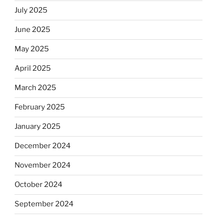
July 2025
June 2025
May 2025
April 2025
March 2025
February 2025
January 2025
December 2024
November 2024
October 2024
September 2024