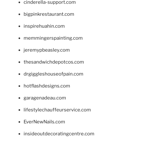
cinderella-support.com
bigpinkrestaurant.com
inspirehuahin.com
memmingerspainting.com
jeremypbeasley.com
thesandwichdepotcos.com
drgiggleshouseofpain.com
hotflashdesigns.com
garagenadeau.com
lifestylechauffeurservice.com
EverNewNails.com
insideoutdecoratingcentre.com