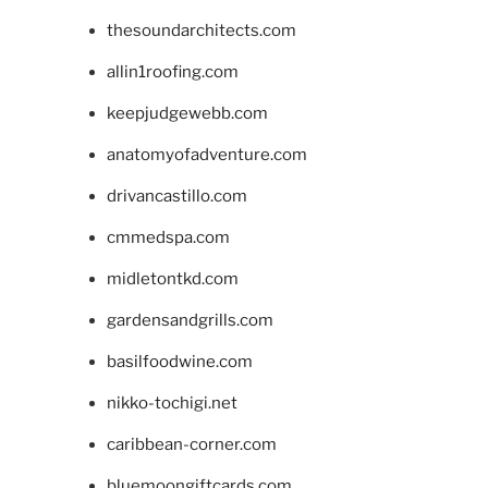
thesoundarchitects.com
allin1roofing.com
keepjudgewebb.com
anatomyofadventure.com
drivancastillo.com
cmmedspa.com
midletontkd.com
gardensandgrills.com
basilfoodwine.com
nikko-tochigi.net
caribbean-corner.com
bluemoongiftcards.com