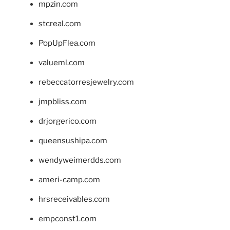
mpzin.com
stcreal.com
PopUpFlea.com
valueml.com
rebeccatorresjewelry.com
jmpbliss.com
drjorgerico.com
queensushipa.com
wendyweimerdds.com
ameri-camp.com
hrsreceivables.com
empconst1.com