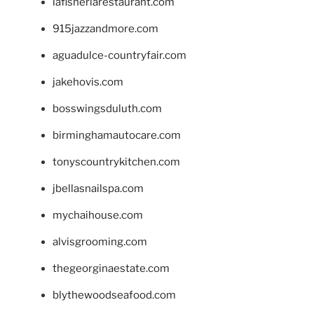
lafisheriarestaurant.com
915jazzandmore.com
aguadulce-countryfair.com
jakehovis.com
bosswingsduluth.com
birminghamautocare.com
tonyscountrykitchen.com
jbellasnailspa.com
mychaihouse.com
alvisgrooming.com
thegeorginaestate.com
blythewoodseafood.com