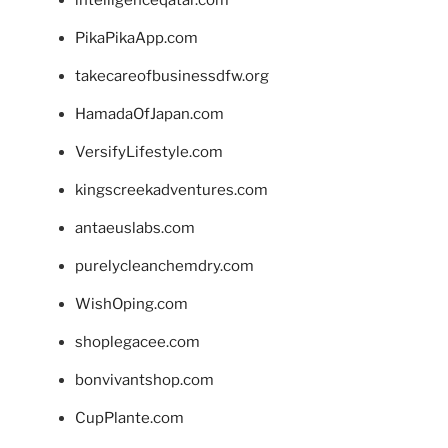
intelligenceqatar.com
PikaPikaApp.com
takecareofbusinessdfw.org
HamadaOfJapan.com
VersifyLifestyle.com
kingscreekadventures.com
antaeuslabs.com
purelycleanchemdry.com
WishOping.com
shoplegacee.com
bonvivantshop.com
CupPlante.com