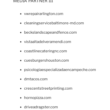
MEDIA PARTNER III
vwrepairarlington.com
cleaningservicebaltimore-md.com
beckslandscapeandfence.com
vistaaltadelveramendi.com
coastlinecateringnc.com
cuesburgershouston.com
psicologiaespecializadaencampeche.com
dmtacos.com
crescentstreetprinting.com
hornopizza.com
driveadragster.com