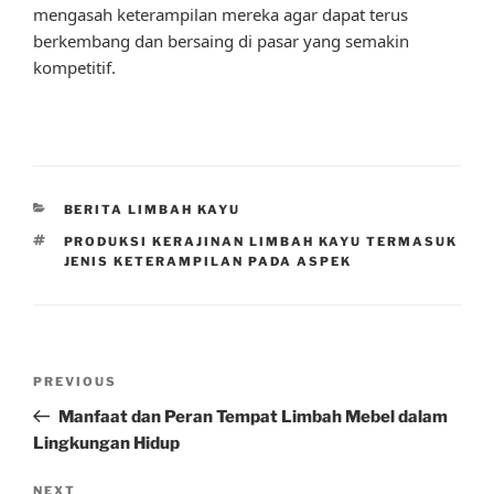
mengasah keterampilan mereka agar dapat terus
berkembang dan bersaing di pasar yang semakin
kompetitif.
CATEGORIES
BERITA LIMBAH KAYU
TAGS
PRODUKSI KERAJINAN LIMBAH KAYU TERMASUK
JENIS KETERAMPILAN PADA ASPEK
Post
Previous
PREVIOUS
navigation
Post
Manfaat dan Peran Tempat Limbah Mebel dalam
Lingkungan Hidup
Next
NEXT