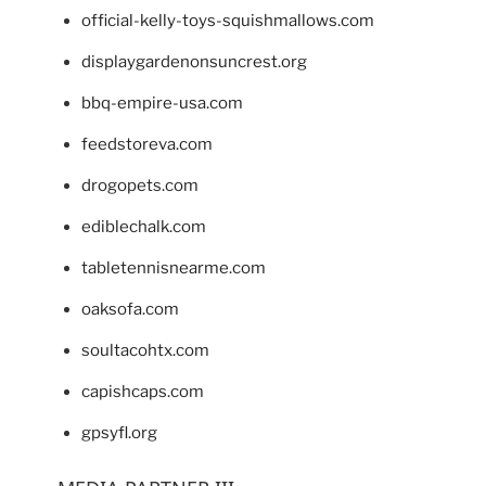
official-kelly-toys-squishmallows.com
displaygardenonsuncrest.org
bbq-empire-usa.com
feedstoreva.com
drogopets.com
ediblechalk.com
tabletennisnearme.com
oaksofa.com
soultacohtx.com
capishcaps.com
gpsyfl.org