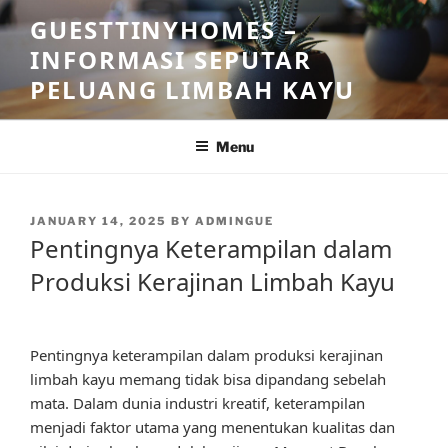
Skip
GUESTTINYHOMES –
to
INFORMASI SEPUTAR
content
PELUANG LIMBAH KAYU
Menu
POSTED
JANUARY 14, 2025
BY
ADMINGUE
ON
Pentingnya Keterampilan dalam
Produksi Kerajinan Limbah Kayu
Pentingnya keterampilan dalam produksi kerajinan
limbah kayu memang tidak bisa dipandang sebelah
mata. Dalam dunia industri kreatif, keterampilan
menjadi faktor utama yang menentukan kualitas dan