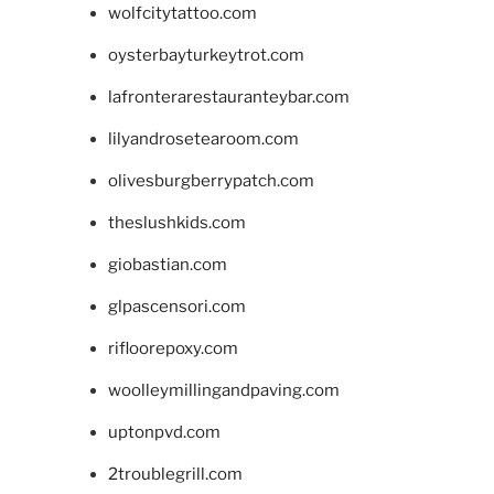
wolfcitytattoo.com
oysterbayturkeytrot.com
lafronterarestauranteybar.com
lilyandrosetearoom.com
olivesburgberrypatch.com
theslushkids.com
giobastian.com
glpascensori.com
rifloorepoxy.com
woolleymillingandpaving.com
uptonpvd.com
2troublegrill.com