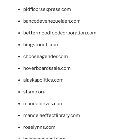
pidfloorsexpress.com
bancodevenezuelaen.com
bettermoodfoodcorporation.com
hingstonnt.com
chooseagender.com
hoverboardssale.com
alaskapolitics.com
stsmp.org
manoelneves.com
mandelaeffectlibrary.com
roselynns.com