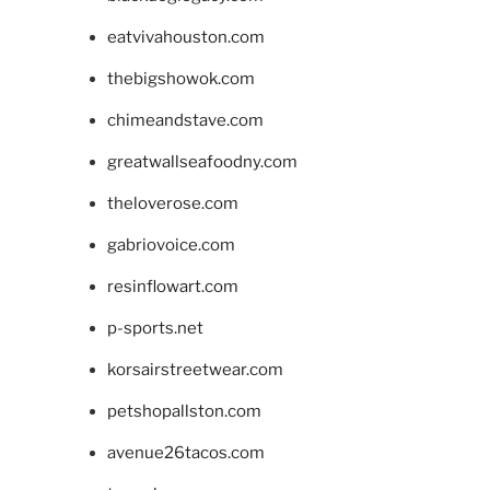
eatvivahouston.com
thebigshowok.com
chimeandstave.com
greatwallseafoodny.com
theloverose.com
gabriovoice.com
resinflowart.com
p-sports.net
korsairstreetwear.com
petshopallston.com
avenue26tacos.com