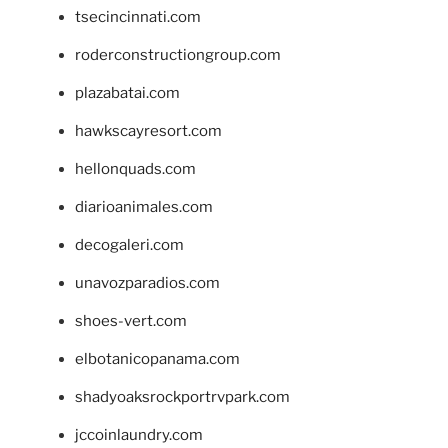
tsecincinnati.com
roderconstructiongroup.com
plazabatai.com
hawkscayresort.com
hellonquads.com
diarioanimales.com
decogaleri.com
unavozparadios.com
shoes-vert.com
elbotanicopanama.com
shadyoaksrockportrvpark.com
jccoinlaundry.com