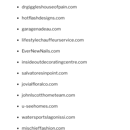
drgiggleshouseofpain.com
hotflashdesigns.com
garagenadeau.com
lifestylechauffeurservice.com
EverNewNails.com
insideoutdecoratingcentre.com
salvatoresinpoint.com
jovialfloralco.com
johnlscotthometeam.com
u-seehomes.com
watersportslagonissi.com
mischieffashion.com