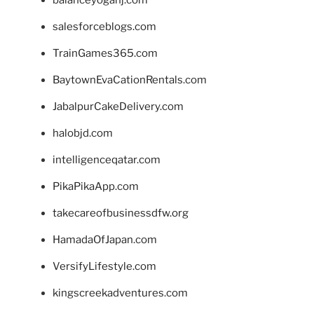
balanceyoganj.com
salesforceblogs.com
TrainGames365.com
BaytownEvaCationRentals.com
JabalpurCakeDelivery.com
halobjd.com
intelligenceqatar.com
PikaPikaApp.com
takecareofbusinessdfw.org
HamadaOfJapan.com
VersifyLifestyle.com
kingscreekadventures.com