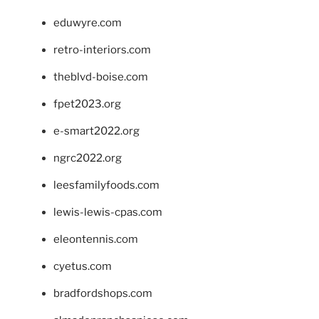
eduwyre.com
retro-interiors.com
theblvd-boise.com
fpet2023.org
e-smart2022.org
ngrc2022.org
leesfamilyfoods.com
lewis-lewis-cpas.com
eleontennis.com
cyetus.com
bradfordshops.com