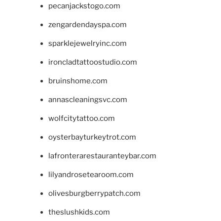
pecanjackstogo.com
zengardendayspa.com
sparklejewelryinc.com
ironcladtattoostudio.com
bruinshome.com
annascleaningsvc.com
wolfcitytattoo.com
oysterbayturkeytrot.com
lafronterarestauranteybar.com
lilyandrosetearoom.com
olivesburgberrypatch.com
theslushkids.com