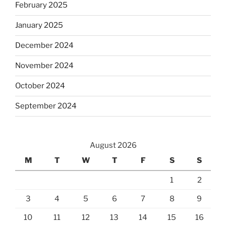
February 2025
January 2025
December 2024
November 2024
October 2024
September 2024
August 2026
M
T
W
T
F
S
S
1
2
3
4
5
6
7
8
9
10
11
12
13
14
15
16