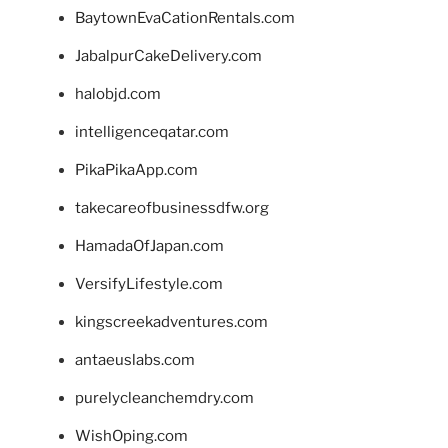
BaytownEvaCationRentals.com
JabalpurCakeDelivery.com
halobjd.com
intelligenceqatar.com
PikaPikaApp.com
takecareofbusinessdfw.org
HamadaOfJapan.com
VersifyLifestyle.com
kingscreekadventures.com
antaeuslabs.com
purelycleanchemdry.com
WishOping.com