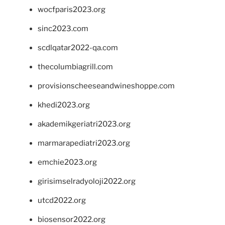
wocfparis2023.org
sinc2023.com
scdlqatar2022-qa.com
thecolumbiagrill.com
provisionscheeseandwineshoppe.com
khedi2023.org
akademikgeriatri2023.org
marmarapediatri2023.org
emchie2023.org
girisimselradyoloji2022.org
utcd2022.org
biosensor2022.org