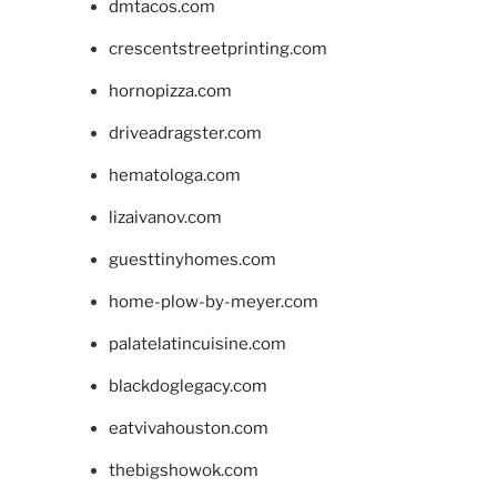
dmtacos.com
crescentstreetprinting.com
hornopizza.com
driveadragster.com
hematologa.com
lizaivanov.com
guesttinyhomes.com
home-plow-by-meyer.com
palatelatincuisine.com
blackdoglegacy.com
eatvivahouston.com
thebigshowok.com