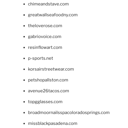
chimeandstave.com
greatwallseafoodny.com
theloverose.com
gabriovoice.com
resinflowart.com
p-sports.net
korsairstreetwear.com
petshopallston.com
avenue26tacos.com
topgglasses.com
broadmoornailsspacoloradosprings.com
missblackpasadena.com