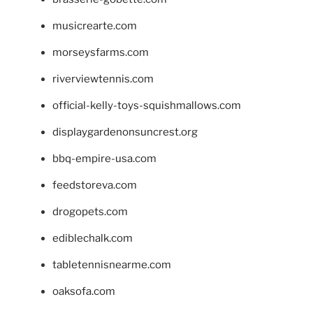
musicrearte.com
morseysfarms.com
riverviewtennis.com
official-kelly-toys-squishmallows.com
displaygardenonsuncrest.org
bbq-empire-usa.com
feedstoreva.com
drogopets.com
ediblechalk.com
tabletennisnearme.com
oaksofa.com