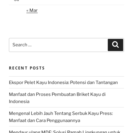
« Mar
Search
Search
for:
RECENT POSTS
Ekspor Pelet Kayu Indonesia: Potensi dan Tantangan
Manfaat dan Proses Pembuatan Briket Kayu di
Indonesia
Mengenal Lebih Jauh Tentang Serbuk Kayu Press:
Manfaat dan Cara Penggunaannya
Mendaur ulang MDF: Solusi Ramah Lingkungan untuk