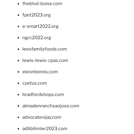
theblvd-boise.com
fpet2023.org
e-smart2022.org
ngrc2022.org
leesfamilyfoods.com
lewis-lewis-cpas.com
eleontennis.com
cyetus.com
bradfordshops.com
almadenranchsanjose.com
advocatevijay.com
adlibilimler2023.com