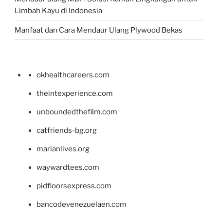
Limbah Kayu di Indonesia
Manfaat dan Cara Mendaur Ulang Plywood Bekas
okhealthcareers.com
theintexperience.com
unboundedthefilm.com
catfriends-bg.org
marianlives.org
waywardtees.com
pidfloorsexpress.com
bancodevenezuelaen.com