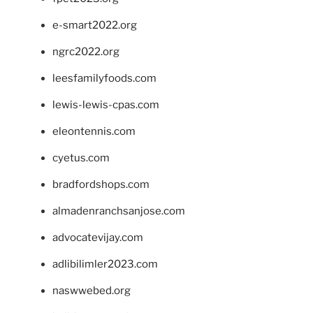
e-smart2022.org
ngrc2022.org
leesfamilyfoods.com
lewis-lewis-cpas.com
eleontennis.com
cyetus.com
bradfordshops.com
almadenranchsanjose.com
advocatevijay.com
adlibilimler2023.com
naswwebed.org