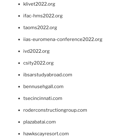
klivet2022.org
ifac-hms2022.org
taoms2022.org
iias-euromena-conference2022.org
ivd2022.org
csity2022.org
ibsarstudyabroad.com
bennusehgall.com
tsecincinnati.com
roderconstructiongroup.com
plazabatai.com
hawkscayresort.com