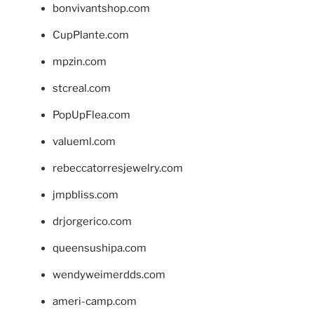
bonvivantshop.com
CupPlante.com
mpzin.com
stcreal.com
PopUpFlea.com
valueml.com
rebeccatorresjewelry.com
jmpbliss.com
drjorgerico.com
queensushipa.com
wendyweimerdds.com
ameri-camp.com