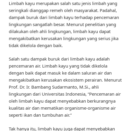
Limbah kayu merupakan salah satu jenis limbah yang
seringkali dianggap remeh oleh masyarakat. Padahal,
dampak buruk dari limbah kayu terhadap pencemaran
lingkungan sangatlah besar. Menurut penelitian yang
dilakukan oleh ahli lingkungan, limbah kayu dapat
mengakibatkan kerusakan lingkungan yang serius jika
tidak dikelola dengan baik.
Salah satu dampak buruk dari limbah kayu adalah
pencemaran air. Limbah kayu yang tidak dikelola
dengan baik dapat masuk ke dalam saluran air dan
mengakibatkan kerusakan ekosistem perairan. Menurut
Prof. Dr. Ir. Bambang Sudarmanto, M.Si., ahli
lingkungan dari Universitas Indonesia, “Pencemaran air
oleh limbah kayu dapat menyebabkan berkurangnya
kualitas air dan mematikan organisme-organisme air
seperti ikan dan tumbuhan air.”
Tak hanya itu, limbah kayu juga dapat menyebabkan