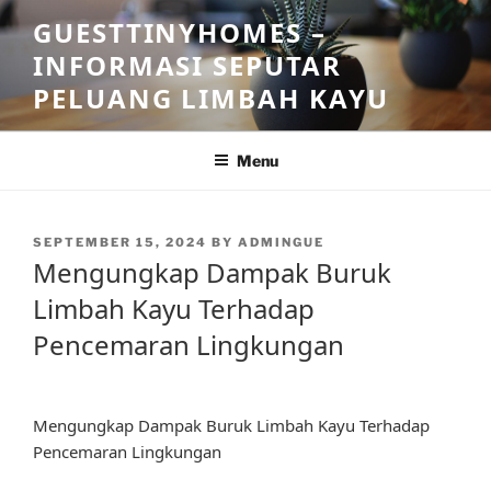
Skip
GUESTTINYHOMES –
to
INFORMASI SEPUTAR
content
PELUANG LIMBAH KAYU
Menu
POSTED
SEPTEMBER 15, 2024
BY
ADMINGUE
ON
Mengungkap Dampak Buruk
Limbah Kayu Terhadap
Pencemaran Lingkungan
Mengungkap Dampak Buruk Limbah Kayu Terhadap
Pencemaran Lingkungan