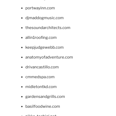
portwayinn.com
djmaddogmusic.com
thesoundarchitects.com
allin1roofing.com
keepjudgewebb.com
anatomyofadventure.com
drivancastillo.com
cmmedspa.com
midletontkd.com
gardensandgrills.com
basilfoodwine.com