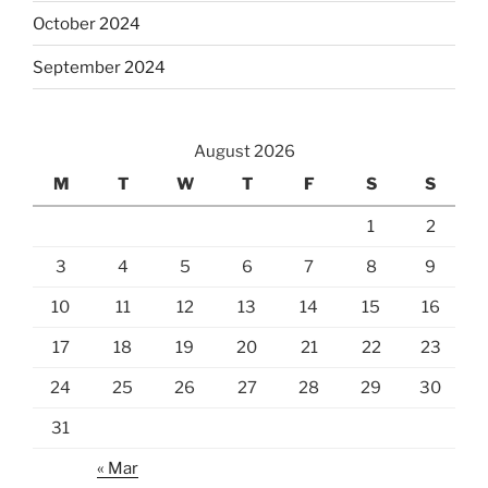
October 2024
September 2024
August 2026
M
T
W
T
F
S
S
1
2
3
4
5
6
7
8
9
10
11
12
13
14
15
16
17
18
19
20
21
22
23
24
25
26
27
28
29
30
31
« Mar