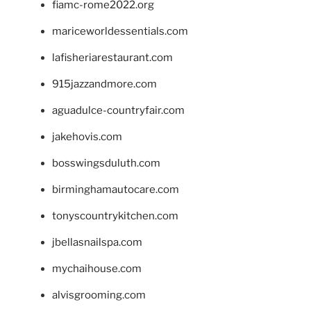
fiamc-rome2022.org
mariceworldessentials.com
lafisheriarestaurant.com
915jazzandmore.com
aguadulce-countryfair.com
jakehovis.com
bosswingsduluth.com
birminghamautocare.com
tonyscountrykitchen.com
jbellasnailspa.com
mychaihouse.com
alvisgrooming.com