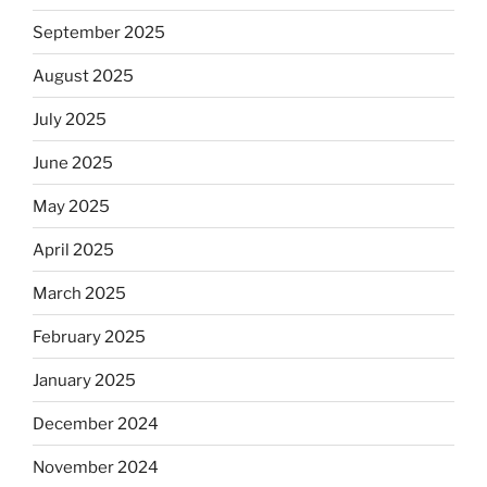
September 2025
August 2025
July 2025
June 2025
May 2025
April 2025
March 2025
February 2025
January 2025
December 2024
November 2024