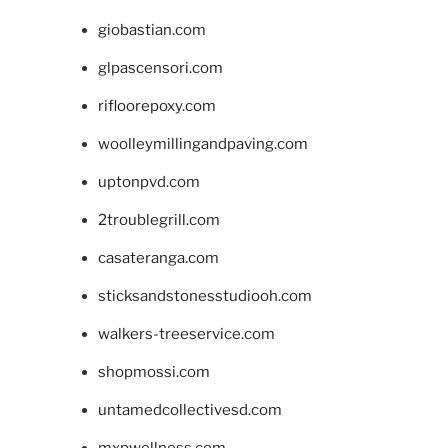
giobastian.com
glpascensori.com
rifloorepoxy.com
woolleymillingandpaving.com
uptonpvd.com
2troublegrill.com
casateranga.com
sticksandstonesstudiooh.com
walkers-treeservice.com
shopmossi.com
untamedcollectivesd.com
mxpwellness.com