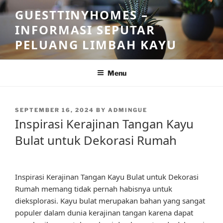
Skip
GUESTTINYHOMES –
to
INFORMASI SEPUTAR
content
PELUANG LIMBAH KAYU
Menu
POSTED
SEPTEMBER 16, 2024
BY
ADMINGUE
ON
Inspirasi Kerajinan Tangan Kayu
Bulat untuk Dekorasi Rumah
Inspirasi Kerajinan Tangan Kayu Bulat untuk Dekorasi
Rumah memang tidak pernah habisnya untuk
dieksplorasi. Kayu bulat merupakan bahan yang sangat
populer dalam dunia kerajinan tangan karena dapat