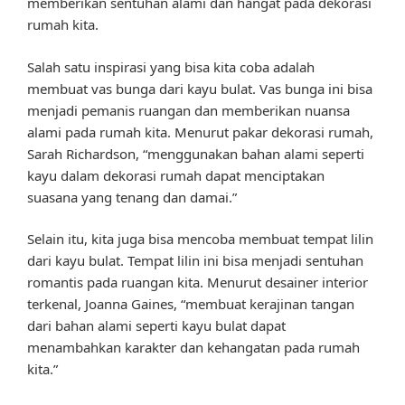
memberikan sentuhan alami dan hangat pada dekorasi
rumah kita.
Salah satu inspirasi yang bisa kita coba adalah
membuat vas bunga dari kayu bulat. Vas bunga ini bisa
menjadi pemanis ruangan dan memberikan nuansa
alami pada rumah kita. Menurut pakar dekorasi rumah,
Sarah Richardson, “menggunakan bahan alami seperti
kayu dalam dekorasi rumah dapat menciptakan
suasana yang tenang dan damai.”
Selain itu, kita juga bisa mencoba membuat tempat lilin
dari kayu bulat. Tempat lilin ini bisa menjadi sentuhan
romantis pada ruangan kita. Menurut desainer interior
terkenal, Joanna Gaines, “membuat kerajinan tangan
dari bahan alami seperti kayu bulat dapat
menambahkan karakter dan kehangatan pada rumah
kita.”