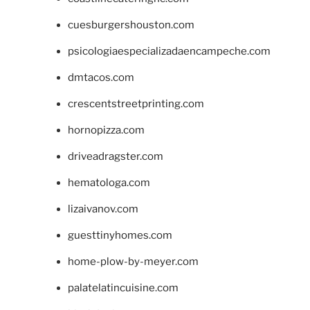
cuesburgershouston.com
psicologiaespecializadaencampeche.com
dmtacos.com
crescentstreetprinting.com
hornopizza.com
driveadragster.com
hematologa.com
lizaivanov.com
guesttinyhomes.com
home-plow-by-meyer.com
palatelatincuisine.com