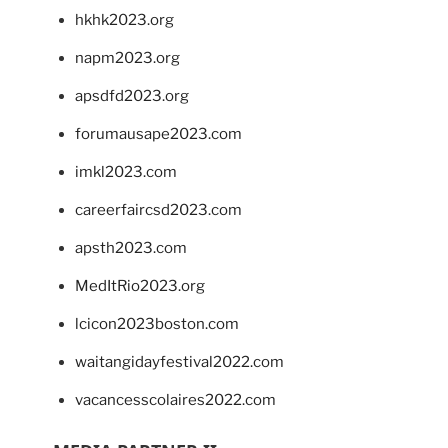
hkhk2023.org
napm2023.org
apsdfd2023.org
forumausape2023.com
imkl2023.com
careerfaircsd2023.com
apsth2023.com
MedItRio2023.org
lcicon2023boston.com
waitangidayfestival2022.com
vacancesscolaires2022.com