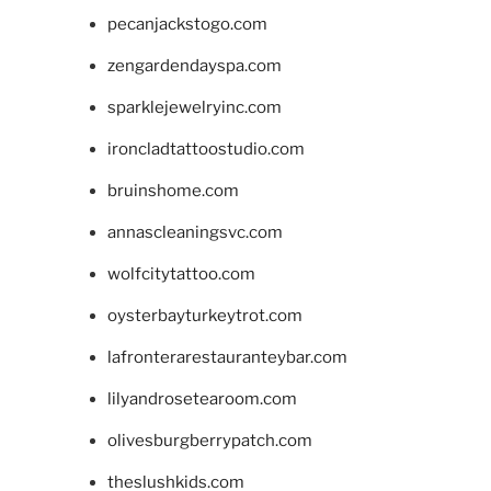
pecanjackstogo.com
zengardendayspa.com
sparklejewelryinc.com
ironcladtattoostudio.com
bruinshome.com
annascleaningsvc.com
wolfcitytattoo.com
oysterbayturkeytrot.com
lafronterarestauranteybar.com
lilyandrosetearoom.com
olivesburgberrypatch.com
theslushkids.com