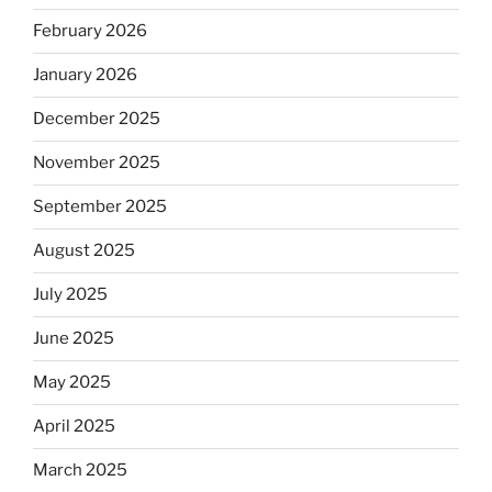
February 2026
January 2026
December 2025
November 2025
September 2025
August 2025
July 2025
June 2025
May 2025
April 2025
March 2025