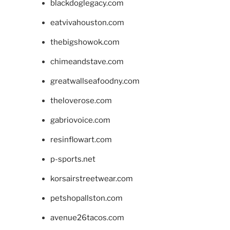
blackdoglegacy.com
eatvivahouston.com
thebigshowok.com
chimeandstave.com
greatwallseafoodny.com
theloverose.com
gabriovoice.com
resinflowart.com
p-sports.net
korsairstreetwear.com
petshopallston.com
avenue26tacos.com