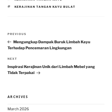
TAGS
KERAJINAN TANGAN KAYU BULAT
Post
Previous
PREVIOUS
navigation
Post
Mengungkap Dampak Buruk Limbah Kayu
Terhadap Pencemaran Lingkungan
Next
NEXT
Post
Inspirasi Kerajinan Unik dari Limbah Mebel yang
Tidak Terpakai
ARCHIVES
March 2026