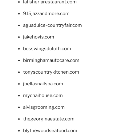
lafisheriarestaurant.com
915jazzandmore.com
aguadulce-countryfair.com
jakehovis.com
bosswingsduluth.com
birminghamautocare.com
tonyscountrykitchen.com
jbellasnailspa.com
mychaihouse.com
alvisgrooming.com
thegeorginaestate.com
blythewoodseafood.com