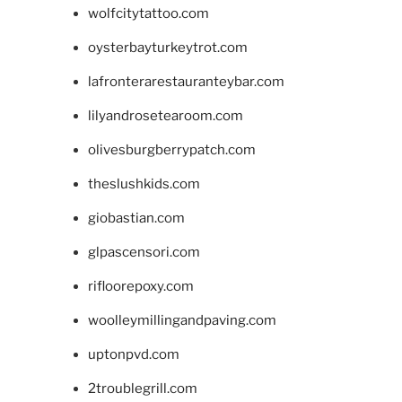
wolfcitytattoo.com
oysterbayturkeytrot.com
lafronterarestauranteybar.com
lilyandrosetearoom.com
olivesburgberrypatch.com
theslushkids.com
giobastian.com
glpascensori.com
rifloorepoxy.com
woolleymillingandpaving.com
uptonpvd.com
2troublegrill.com