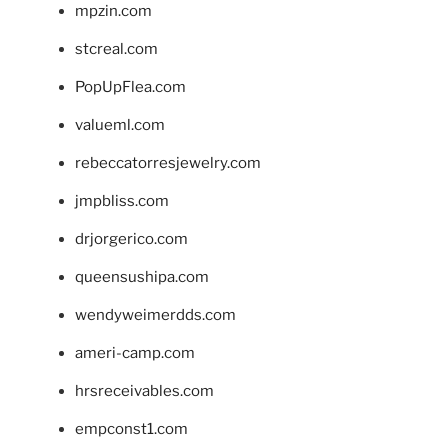
mpzin.com
stcreal.com
PopUpFlea.com
valueml.com
rebeccatorresjewelry.com
jmpbliss.com
drjorgerico.com
queensushipa.com
wendyweimerdds.com
ameri-camp.com
hrsreceivables.com
empconst1.com