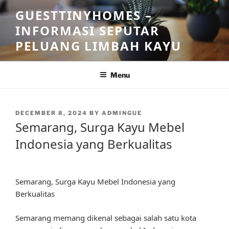
Skip
GUESTTINYHOMES –
to
INFORMASI SEPUTAR
content
PELUANG LIMBAH KAYU
Menu
POSTED
DECEMBER 8, 2024
BY
ADMINGUE
ON
Semarang, Surga Kayu Mebel
Indonesia yang Berkualitas
Semarang, Surga Kayu Mebel Indonesia yang
Berkualitas
Semarang memang dikenal sebagai salah satu kota