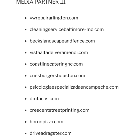
MEDIA PARTNER III
vwrepairarlington.com
cleaningservicebaltimore-md.com
beckslandscapeandfence.com
vistaaltadelveramendi.com
coastlinecateringnc.com
cuesburgershouston.com
psicologiaespecializadaencampeche.com
dmtacos.com
crescentstreetprinting.com
hornopizza.com
driveadragster.com