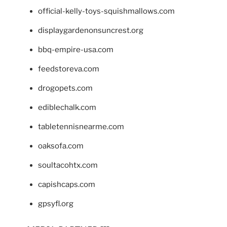
official-kelly-toys-squishmallows.com
displaygardenonsuncrest.org
bbq-empire-usa.com
feedstoreva.com
drogopets.com
ediblechalk.com
tabletennisnearme.com
oaksofa.com
soultacohtx.com
capishcaps.com
gpsyfl.org