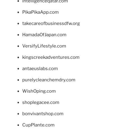
intelligenceqatar.com
PikaPikaApp.com
takecareofbusinessdfw.org
HamadaOfJapan.com
VersifyLifestyle.com
kingscreekadventures.com
antaeuslabs.com
purelycleanchemdry.com
WishOping.com
shoplegacee.com
bonvivantshop.com
CupPlante.com