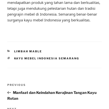
mendapatkan produk yang tahan lama dan berkualitas,
tetapi juga mendukung pelestarian hutan dan tradisi
pengrajin mebel di Indonesia. Semarang benar-benar
surganya kayu mebel Indonesia yang berkualitas.
CATEGORIES
LIMBAH MABLE
TAGS
KAYU MEBEL INDONESIA SEMARANG
Post
Previous
PREVIOUS
navigation
Post
Manfaat dan Keindahan Kerajinan Tangan Kayu
Rotan