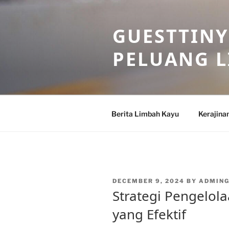
Skip
to
GUESTTINY
content
PELUANG 
Berita Limbah Kayu
Kerajina
POSTED
DECEMBER 9, 2024
BY
ADMIN
ON
Strategi Pengelola
yang Efektif