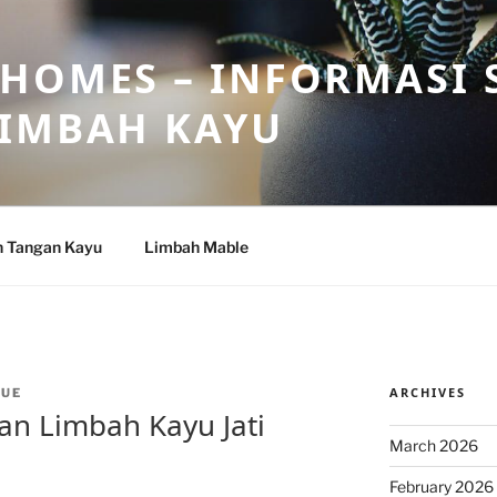
HOMES – INFORMASI 
LIMBAH KAYU
n Tangan Kayu
Limbah Mable
ARCHIVES
GUE
an Limbah Kayu Jati
March 2026
February 2026