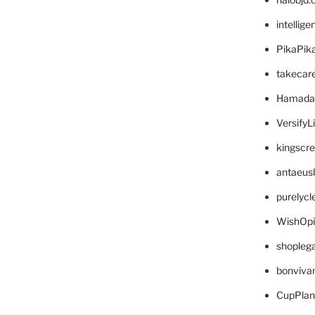
intellig
PikaPik
takecar
Hamada
VersifyL
kingscr
antaeus
purelyc
WishOp
shopleg
bonviva
CupPlan