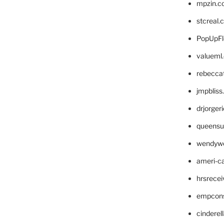
mpzin.c
stcreal.
PopUpFl
valueml
rebecca
jmpblis
drjorger
queensu
wendyw
ameri-
hrsrece
empcon
cinderel