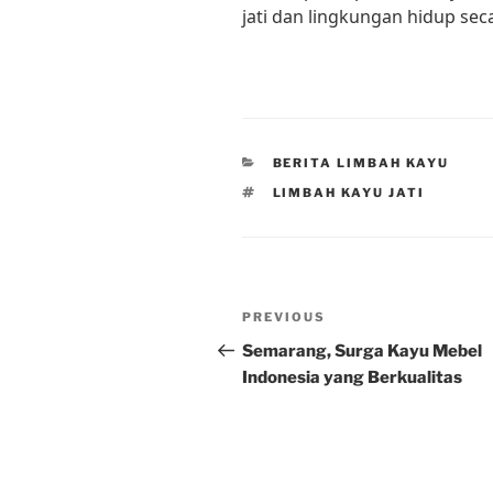
jati dan lingkungan hidup sec
CATEGORIES
BERITA LIMBAH KAYU
TAGS
LIMBAH KAYU JATI
Post
Previous
PREVIOUS
navigation
Post
Semarang, Surga Kayu Mebel
Indonesia yang Berkualitas