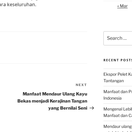
ara keseluruhan.
« Mar
Search
for:
RECENT POST
Ekspor Pelet K
Tantangan
NEXT
Next
Manfaat dan P
Post
Manfaat Mendaur Ulang Kayu
Indonesia
Bekas menjadi Kerajinan Tangan
yang Bernilai Seni
Mengenal Lebih
Manfaat dan C
Mendaur ulang