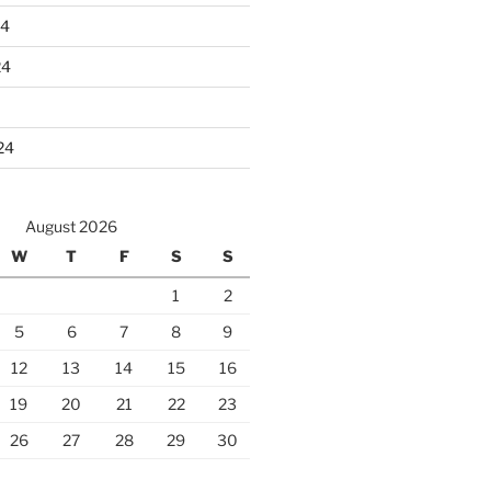
24
24
24
August 2026
W
T
F
S
S
1
2
5
6
7
8
9
12
13
14
15
16
19
20
21
22
23
26
27
28
29
30