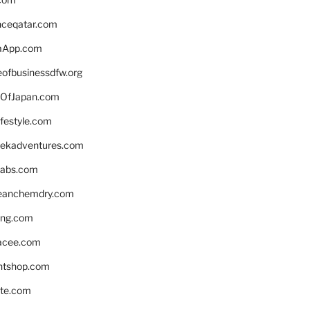
enceqatar.com
aApp.com
eofbusinessdfw.org
OfJapan.com
ifestyle.com
eekadventures.com
labs.com
leanchemdry.com
ing.com
acee.com
ntshop.com
te.com