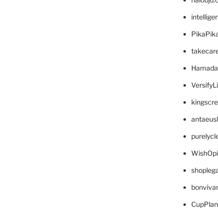
intellig
PikaPik
takecar
Hamada
VersifyL
kingscr
antaeus
purelyc
WishOp
shopleg
bonviva
CupPlan