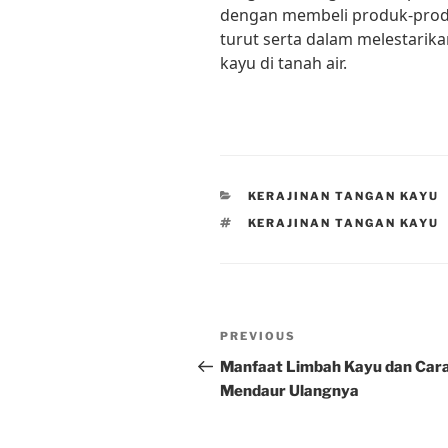
dengan membeli produk-prod
turut serta dalam melestarika
kayu di tanah air.
CATEGORIES
KERAJINAN TANGAN KAYU
TAGS
KERAJINAN TANGAN KAYU
Post
Previous
PREVIOUS
navigation
Post
Manfaat Limbah Kayu dan Car
Mendaur Ulangnya