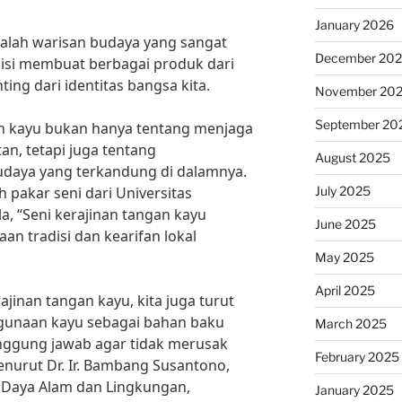
January 2026
dalah warisan budaya yang sangat
December 20
disi membuat berbagai produk dari
ing dari identitas bangsa kita.
November 20
September 20
an kayu bukan hanya tentang menjaga
an, tetapi juga tentang
August 2025
udaya yang terkandung di dalamnya.
July 2025
 pakar seni dari Universitas
ela, “Seni kerajinan tangan kayu
June 2025
n tradisi dan kearifan lokal
May 2025
April 2025
jinan tangan kayu, kita juga turut
gunaan kayu sebagai bahan baku
March 2025
anggung jawab agar tidak merusak
February 2025
nurut Dr. Ir. Bambang Susantono,
r Daya Alam dan Lingkungan,
January 2025