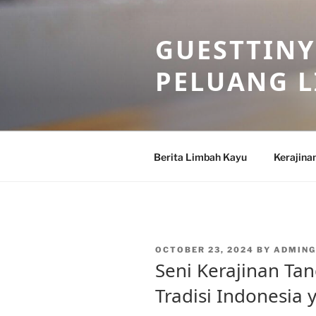
Skip
to
GUESTTINY
content
PELUANG 
Berita Limbah Kayu
Kerajina
POSTED
OCTOBER 23, 2024
BY
ADMING
ON
Seni Kerajinan Ta
Tradisi Indonesia