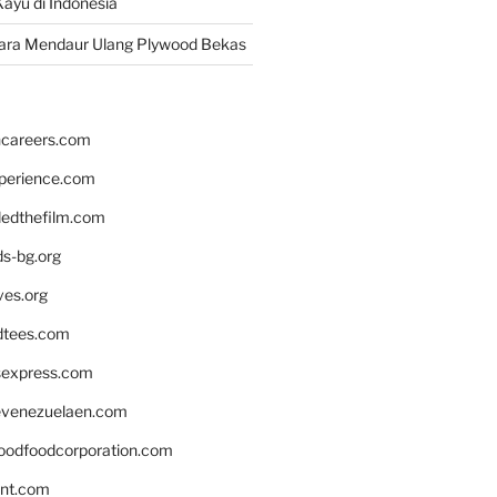
ayu di Indonesia
ara Mendaur Ulang Plywood Bekas
hcareers.com
xperience.com
edthefilm.com
ds-bg.org
ves.org
tees.com
rsexpress.com
venezuelaen.com
oodfoodcorporation.com
nnt.com