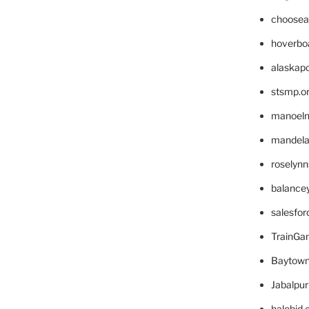
choosea
hoverbo
alaskapo
stsmp.o
manoel
mandelae
roselyn
balance
salesfo
TrainG
Baytown
Jabalpu
halobjd