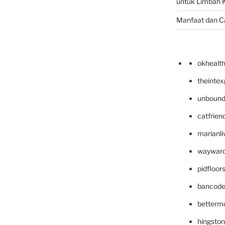
untuk Limbah K
Manfaat dan C
okhealt
theinte
unbound
catfrien
marianli
wayward
pidfloo
bancode
betterm
hingsto