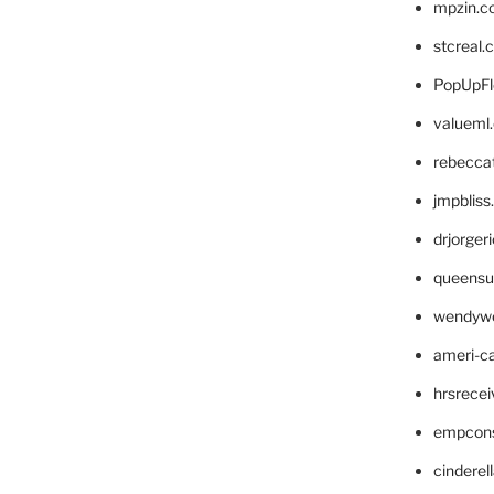
mpzin.c
stcreal.
PopUpFl
valueml
rebecca
jmpblis
drjorger
queensu
wendyw
ameri-
hrsrece
empcon
cinderel