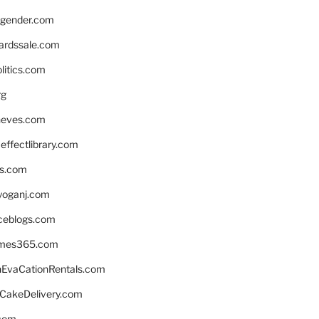
gender.com
ardssale.com
litics.com
rg
neves.com
ffectlibrary.com
ns.com
yoganj.com
rceblogs.com
ames365.com
EvaCationRentals.com
rCakeDelivery.com
.com