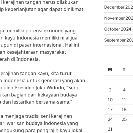
 kerajinan tangan harus dilakukan
December 20
 keberlanjutan agar dapat dinikmati
November 20
October 2024
uga memiliki potensi ekonomi yang
 kayu Indonesia memiliki nilai jual
September 20
upun di pasar internasional. Hal ini
n kesejahteraan masyarakat
erah di Indonesia.
M
T
erajinan tangan kayu, kita turut
a Indonesia untuk generasi yang akan
n oleh Presiden Joko Widodo, “Seni
3
4
akan bagian dari kekayaan budaya
10
11
a dan lestarikan bersama-sama.”
17
18
 menjaga tradisi seni kerajinan
24
25
ari warisan budaya Indonesia yang
31
mendukung para pengrajin kayu lokal