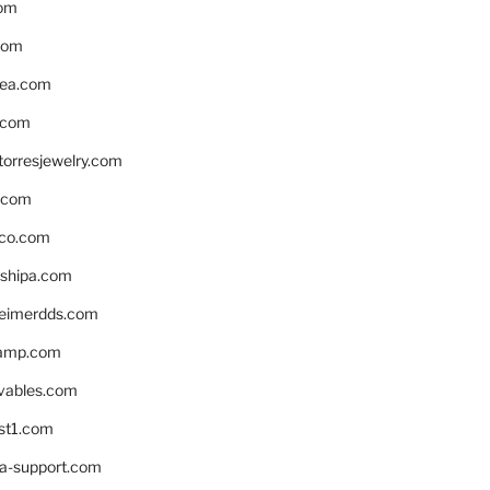
om
com
ea.com
.com
torresjewelry.com
s.com
ico.com
shipa.com
eimerdds.com
camp.com
ivables.com
st1.com
la-support.com