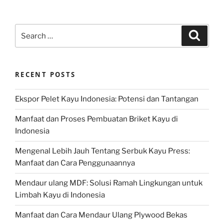
Search
Search
for:
RECENT POSTS
Ekspor Pelet Kayu Indonesia: Potensi dan Tantangan
Manfaat dan Proses Pembuatan Briket Kayu di
Indonesia
Mengenal Lebih Jauh Tentang Serbuk Kayu Press:
Manfaat dan Cara Penggunaannya
Mendaur ulang MDF: Solusi Ramah Lingkungan untuk
Limbah Kayu di Indonesia
Manfaat dan Cara Mendaur Ulang Plywood Bekas