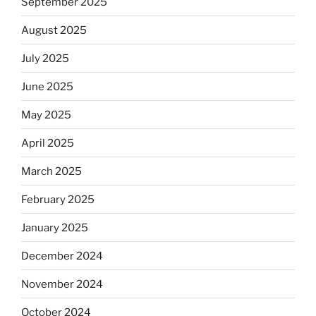
September 2025
August 2025
July 2025
June 2025
May 2025
April 2025
March 2025
February 2025
January 2025
December 2024
November 2024
October 2024