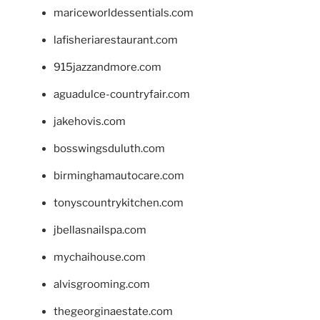
mariceworldessentials.com
lafisheriarestaurant.com
915jazzandmore.com
aguadulce-countryfair.com
jakehovis.com
bosswingsduluth.com
birminghamautocare.com
tonyscountrykitchen.com
jbellasnailspa.com
mychaihouse.com
alvisgrooming.com
thegeorginaestate.com