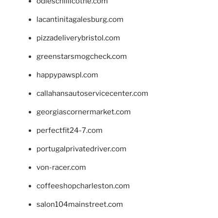
odieschillicothe.com
lacantinitagalesburg.com
pizzadeliverybristol.com
greenstarsmogcheck.com
happypawspl.com
callahansautoservicecenter.com
georgiascornermarket.com
perfectfit24-7.com
portugalprivatedriver.com
von-racer.com
coffeeshopcharleston.com
salon104mainstreet.com