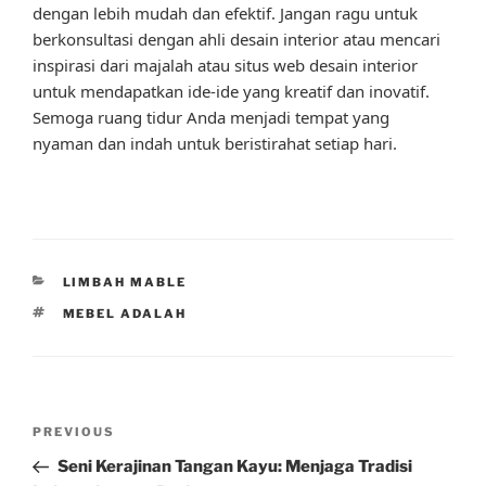
dengan lebih mudah dan efektif. Jangan ragu untuk
berkonsultasi dengan ahli desain interior atau mencari
inspirasi dari majalah atau situs web desain interior
untuk mendapatkan ide-ide yang kreatif dan inovatif.
Semoga ruang tidur Anda menjadi tempat yang
nyaman dan indah untuk beristirahat setiap hari.
CATEGORIES
LIMBAH MABLE
TAGS
MEBEL ADALAH
Post
Previous
PREVIOUS
navigation
Post
Seni Kerajinan Tangan Kayu: Menjaga Tradisi