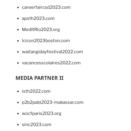
careerfaircsd2023.com
apsth2023.com
MedItRio2023.org
lcicon2023boston.com
waitangidayfestival2022.com
vacancesscolaires2022.com
MEDIA PARTNER II
isth2022.com
p2b2pabi2023-makassar.com
wocfparis2023.org
sinc2023.com