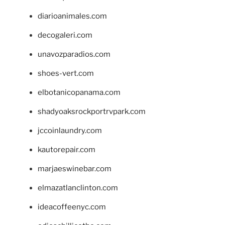
diarioanimales.com
decogaleri.com
unavozparadios.com
shoes-vert.com
elbotanicopanama.com
shadyoaksrockportrvpark.com
jccoinlaundry.com
kautorepair.com
marjaeswinebar.com
elmazatlanclinton.com
ideacoffeenyc.com