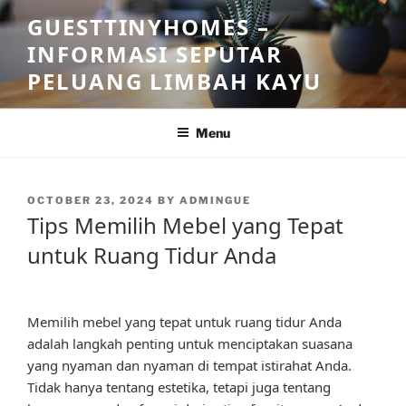
Skip
GUESTTINYHOMES –
to
INFORMASI SEPUTAR
content
PELUANG LIMBAH KAYU
Menu
POSTED
OCTOBER 23, 2024
BY
ADMINGUE
ON
Tips Memilih Mebel yang Tepat
untuk Ruang Tidur Anda
Memilih mebel yang tepat untuk ruang tidur Anda
adalah langkah penting untuk menciptakan suasana
yang nyaman dan nyaman di tempat istirahat Anda.
Tidak hanya tentang estetika, tetapi juga tentang