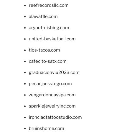
reefrecordsllc.com
alawaffle.com
aryouthfishing.com
united-basketball.com
tios-tacos.com
cafecito-satx.com
graduacionviu2023.com
pecanjackstogo.com
zengardendayspa.com
sparklejewelryinc.com
ironcladtattoostudio.com
bruinshome.com