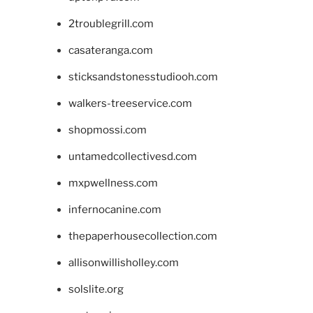
2troublegrill.com
casateranga.com
sticksandstonesstudiooh.com
walkers-treeservice.com
shopmossi.com
untamedcollectivesd.com
mxpwellness.com
infernocanine.com
thepaperhousecollection.com
allisonwillisholley.com
solslite.org