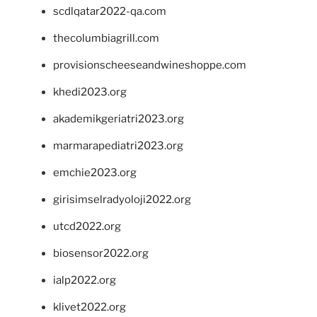
scdlqatar2022-qa.com
thecolumbiagrill.com
provisionscheeseandwineshoppe.com
khedi2023.org
akademikgeriatri2023.org
marmarapediatri2023.org
emchie2023.org
girisimselradyoloji2022.org
utcd2022.org
biosensor2022.org
ialp2022.org
klivet2022.org