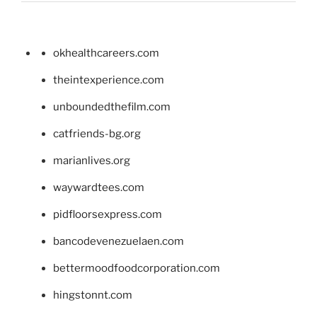
okhealthcareers.com
theintexperience.com
unboundedthefilm.com
catfriends-bg.org
marianlives.org
waywardtees.com
pidfloorsexpress.com
bancodevenezuelaen.com
bettermoodfoodcorporation.com
hingstonnt.com