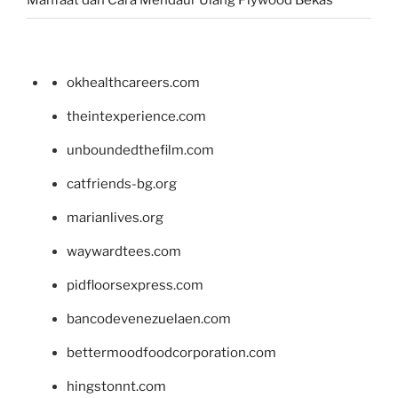
Manfaat dan Cara Mendaur Ulang Plywood Bekas
okhealthcareers.com
theintexperience.com
unboundedthefilm.com
catfriends-bg.org
marianlives.org
waywardtees.com
pidfloorsexpress.com
bancodevenezuelaen.com
bettermoodfoodcorporation.com
hingstonnt.com