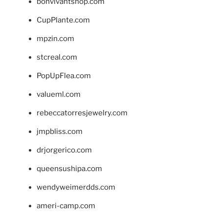
bonvivantshop.com
CupPlante.com
mpzin.com
stcreal.com
PopUpFlea.com
valueml.com
rebeccatorresjewelry.com
jmpbliss.com
drjorgerico.com
queensushipa.com
wendyweimerdds.com
ameri-camp.com