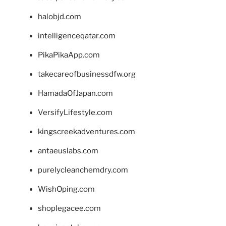
halobjd.com
intelligenceqatar.com
PikaPikaApp.com
takecareofbusinessdfw.org
HamadaOfJapan.com
VersifyLifestyle.com
kingscreekadventures.com
antaeuslabs.com
purelycleanchemdry.com
WishOping.com
shoplegacee.com