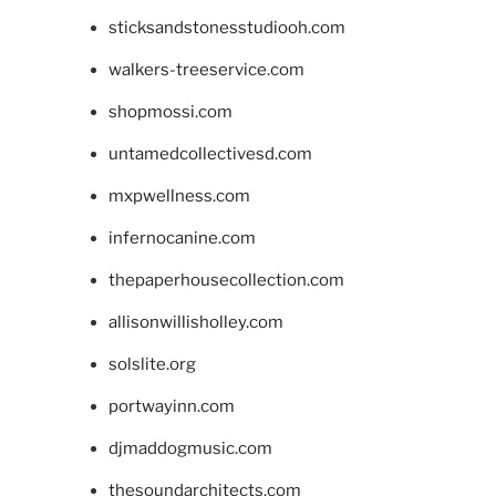
sticksandstonesstudiooh.com
walkers-treeservice.com
shopmossi.com
untamedcollectivesd.com
mxpwellness.com
infernocanine.com
thepaperhousecollection.com
allisonwillisholley.com
solslite.org
portwayinn.com
djmaddogmusic.com
thesoundarchitects.com