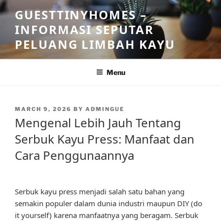
Skip
GUESTTINYHOMES –
to
INFORMASI SEPUTAR
content
PELUANG LIMBAH KAYU
Menu
POSTED
MARCH 9, 2026
BY
ADMINGUE
ON
Mengenal Lebih Jauh Tentang
Serbuk Kayu Press: Manfaat dan
Cara Penggunaannya
Serbuk kayu press menjadi salah satu bahan yang
semakin populer dalam dunia industri maupun DIY (do
it yourself) karena manfaatnya yang beragam. Serbuk