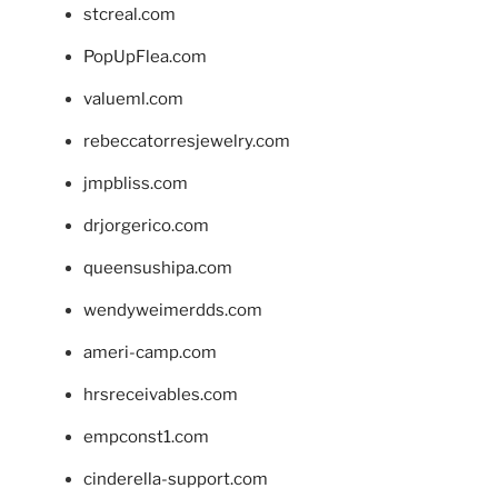
stcreal.com
PopUpFlea.com
valueml.com
rebeccatorresjewelry.com
jmpbliss.com
drjorgerico.com
queensushipa.com
wendyweimerdds.com
ameri-camp.com
hrsreceivables.com
empconst1.com
cinderella-support.com