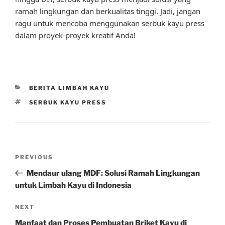
ramah lingkungan dan berkualitas tinggi. Jadi, jangan
ragu untuk mencoba menggunakan serbuk kayu press
dalam proyek-proyek kreatif Anda!
CATEGORIES
BERITA LIMBAH KAYU
TAGS
SERBUK KAYU PRESS
Post
Previous
PREVIOUS
navigation
Post
Mendaur ulang MDF: Solusi Ramah Lingkungan
untuk Limbah Kayu di Indonesia
Next
NEXT
Post
Manfaat dan Proses Pembuatan Briket Kayu di