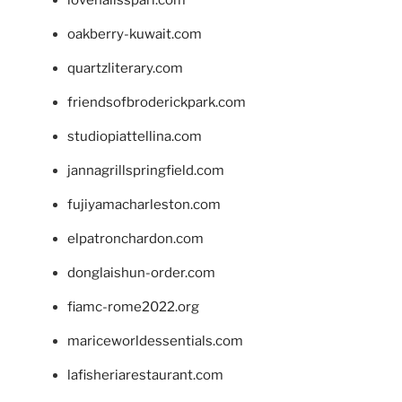
lovenailsspari.com
oakberry-kuwait.com
quartzliterary.com
friendsofbroderickpark.com
studiopiattellina.com
jannagrillspringfield.com
fujiyamacharleston.com
elpatronchardon.com
donglaishun-order.com
fiamc-rome2022.org
mariceworldessentials.com
lafisheriarestaurant.com