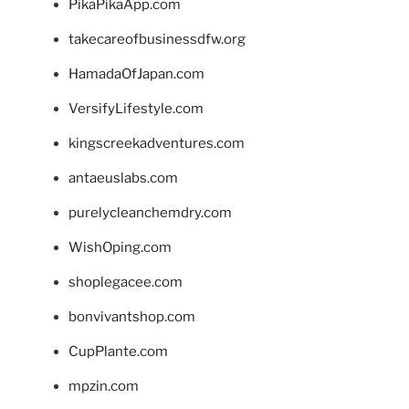
PikaPikaApp.com
takecareofbusinessdfw.org
HamadaOfJapan.com
VersifyLifestyle.com
kingscreekadventures.com
antaeuslabs.com
purelycleanchemdry.com
WishOping.com
shoplegacee.com
bonvivantshop.com
CupPlante.com
mpzin.com