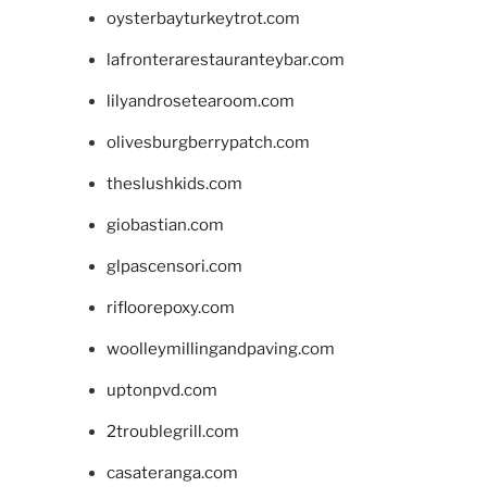
oysterbayturkeytrot.com
lafronterarestauranteybar.com
lilyandrosetearoom.com
olivesburgberrypatch.com
theslushkids.com
giobastian.com
glpascensori.com
rifloorepoxy.com
woolleymillingandpaving.com
uptonpvd.com
2troublegrill.com
casateranga.com