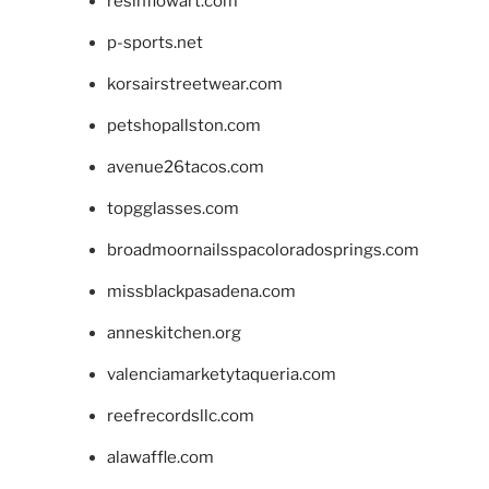
resinflowart.com
p-sports.net
korsairstreetwear.com
petshopallston.com
avenue26tacos.com
topgglasses.com
broadmoornailsspacoloradosprings.com
missblackpasadena.com
anneskitchen.org
valenciamarketytaqueria.com
reefrecordsllc.com
alawaffle.com