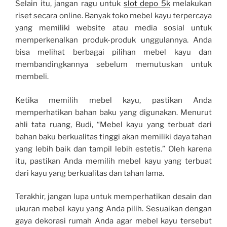
Selain itu, jangan ragu untuk
slot depo 5k
melakukan
riset secara online. Banyak toko mebel kayu terpercaya
yang memiliki website atau media sosial untuk
memperkenalkan produk-produk unggulannya. Anda
bisa melihat berbagai pilihan mebel kayu dan
membandingkannya sebelum memutuskan untuk
membeli.
Ketika memilih mebel kayu, pastikan Anda
memperhatikan bahan baku yang digunakan. Menurut
ahli tata ruang, Budi, “Mebel kayu yang terbuat dari
bahan baku berkualitas tinggi akan memiliki daya tahan
yang lebih baik dan tampil lebih estetis.” Oleh karena
itu, pastikan Anda memilih mebel kayu yang terbuat
dari kayu yang berkualitas dan tahan lama.
Terakhir, jangan lupa untuk memperhatikan desain dan
ukuran mebel kayu yang Anda pilih. Sesuaikan dengan
gaya dekorasi rumah Anda agar mebel kayu tersebut