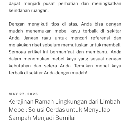
dapat menjadi pusat perhatian dan meningkatkan
keindahan ruangan.
Dengan mengikuti tips di atas, Anda bisa dengan
mudah menemukan mebel kayu terbaik di sekitar
Anda. Jangan ragu untuk mencari referensi dan
melakukan riset sebelum memutuskan untuk membeli.
Semoga artikel ini bermanfaat dan membantu Anda
dalam menemukan mebel kayu yang sesuai dengan
kebutuhan dan selera Anda. Temukan mebel kayu
terbaik di sekitar Anda dengan mudah!
POSTED
MAY 27, 2025
ON
Kerajinan Ramah Lingkungan dari Limbah
Mebel: Solusi Cerdas untuk Menyulap
Sampah Menjadi Bernilai