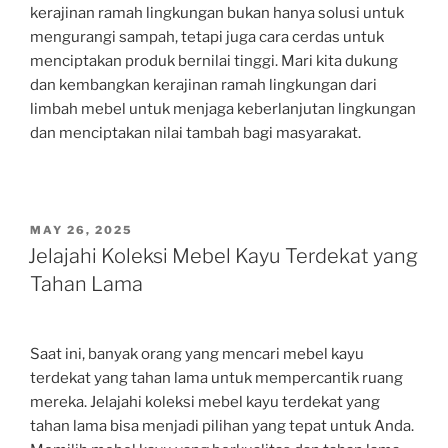
kerajinan ramah lingkungan bukan hanya solusi untuk
mengurangi sampah, tetapi juga cara cerdas untuk
menciptakan produk bernilai tinggi. Mari kita dukung
dan kembangkan kerajinan ramah lingkungan dari
limbah mebel untuk menjaga keberlanjutan lingkungan
dan menciptakan nilai tambah bagi masyarakat.
POSTED
MAY 26, 2025
ON
Jelajahi Koleksi Mebel Kayu Terdekat yang
Tahan Lama
Saat ini, banyak orang yang mencari mebel kayu
terdekat yang tahan lama untuk mempercantik ruang
mereka. Jelajahi koleksi mebel kayu terdekat yang
tahan lama bisa menjadi pilihan yang tepat untuk Anda.