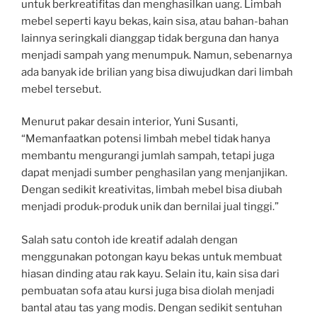
untuk berkreatifitas dan menghasilkan uang. Limbah
mebel seperti kayu bekas, kain sisa, atau bahan-bahan
lainnya seringkali dianggap tidak berguna dan hanya
menjadi sampah yang menumpuk. Namun, sebenarnya
ada banyak ide brilian yang bisa diwujudkan dari limbah
mebel tersebut.
Menurut pakar desain interior, Yuni Susanti,
“Memanfaatkan potensi limbah mebel tidak hanya
membantu mengurangi jumlah sampah, tetapi juga
dapat menjadi sumber penghasilan yang menjanjikan.
Dengan sedikit kreativitas, limbah mebel bisa diubah
menjadi produk-produk unik dan bernilai jual tinggi.”
Salah satu contoh ide kreatif adalah dengan
menggunakan potongan kayu bekas untuk membuat
hiasan dinding atau rak kayu. Selain itu, kain sisa dari
pembuatan sofa atau kursi juga bisa diolah menjadi
bantal atau tas yang modis. Dengan sedikit sentuhan