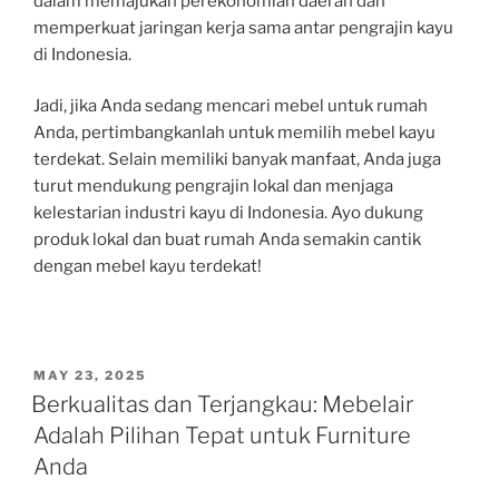
dalam memajukan perekonomian daerah dan
memperkuat jaringan kerja sama antar pengrajin kayu
di Indonesia.
Jadi, jika Anda sedang mencari mebel untuk rumah
Anda, pertimbangkanlah untuk memilih mebel kayu
terdekat. Selain memiliki banyak manfaat, Anda juga
turut mendukung pengrajin lokal dan menjaga
kelestarian industri kayu di Indonesia. Ayo dukung
produk lokal dan buat rumah Anda semakin cantik
dengan mebel kayu terdekat!
POSTED
MAY 23, 2025
ON
Berkualitas dan Terjangkau: Mebelair
Adalah Pilihan Tepat untuk Furniture
Anda