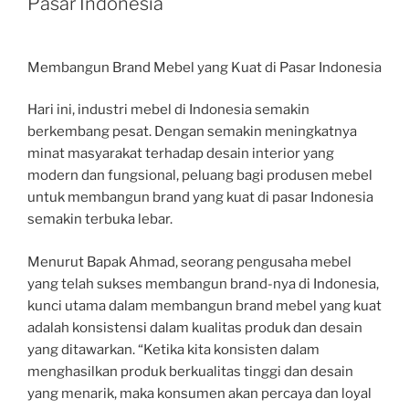
Pasar Indonesia
Membangun Brand Mebel yang Kuat di Pasar Indonesia
Hari ini, industri mebel di Indonesia semakin
berkembang pesat. Dengan semakin meningkatnya
minat masyarakat terhadap desain interior yang
modern dan fungsional, peluang bagi produsen mebel
untuk membangun brand yang kuat di pasar Indonesia
semakin terbuka lebar.
Menurut Bapak Ahmad, seorang pengusaha mebel
yang telah sukses membangun brand-nya di Indonesia,
kunci utama dalam membangun brand mebel yang kuat
adalah konsistensi dalam kualitas produk dan desain
yang ditawarkan. “Ketika kita konsisten dalam
menghasilkan produk berkualitas tinggi dan desain
yang menarik, maka konsumen akan percaya dan loyal