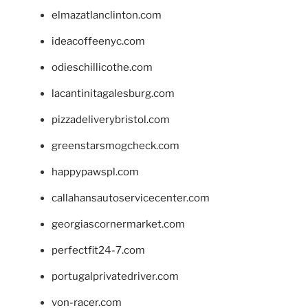
elmazatlanclinton.com
ideacoffeenyc.com
odieschillicothe.com
lacantinitagalesburg.com
pizzadeliverybristol.com
greenstarsmogcheck.com
happypawspl.com
callahansautoservicecenter.com
georgiascornermarket.com
perfectfit24-7.com
portugalprivatedriver.com
von-racer.com