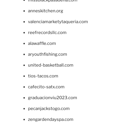
missblackpasadena.com
anneskitchen.org
valenciamarketytaqueria.com
reefrecordsllc.com
alawaffle.com
aryouthfishing.com
united-basketball.com
tios-tacos.com
cafecito-satx.com
graduacionviu2023.com
pecanjackstogo.com
zengardendayspa.com