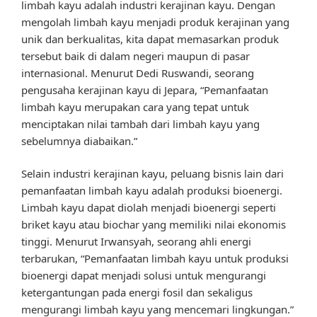
limbah kayu adalah industri kerajinan kayu. Dengan
mengolah limbah kayu menjadi produk kerajinan yang
unik dan berkualitas, kita dapat memasarkan produk
tersebut baik di dalam negeri maupun di pasar
internasional. Menurut Dedi Ruswandi, seorang
pengusaha kerajinan kayu di Jepara, “Pemanfaatan
limbah kayu merupakan cara yang tepat untuk
menciptakan nilai tambah dari limbah kayu yang
sebelumnya diabaikan.”
Selain industri kerajinan kayu, peluang bisnis lain dari
pemanfaatan limbah kayu adalah produksi bioenergi.
Limbah kayu dapat diolah menjadi bioenergi seperti
briket kayu atau biochar yang memiliki nilai ekonomis
tinggi. Menurut Irwansyah, seorang ahli energi
terbarukan, “Pemanfaatan limbah kayu untuk produksi
bioenergi dapat menjadi solusi untuk mengurangi
ketergantungan pada energi fosil dan sekaligus
mengurangi limbah kayu yang mencemari lingkungan.”