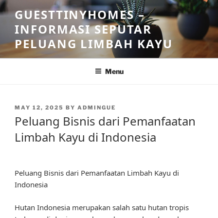
Skip
GUESTTINYHOMES –
to
INFORMASI SEPUTAR
content
PELUANG LIMBAH KAYU
Menu
POSTED
MAY 12, 2025
BY
ADMINGUE
ON
Peluang Bisnis dari Pemanfaatan
Limbah Kayu di Indonesia
Peluang Bisnis dari Pemanfaatan Limbah Kayu di
Indonesia
Hutan Indonesia merupakan salah satu hutan tropis