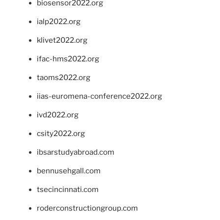
biosensor2022.org
ialp2022.org
klivet2022.org
ifac-hms2022.org
taoms2022.org
iias-euromena-conference2022.org
ivd2022.org
csity2022.org
ibsarstudyabroad.com
bennusehgall.com
tsecincinnati.com
roderconstructiongroup.com