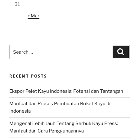
31
« Mar
Search
Search
for:
RECENT POSTS
Ekspor Pelet Kayu Indonesia: Potensi dan Tantangan
Manfaat dan Proses Pembuatan Briket Kayu di
Indonesia
Mengenal Lebih Jauh Tentang Serbuk Kayu Press:
Manfaat dan Cara Penggunaannya