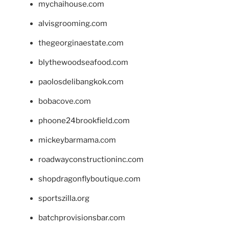
mychaihouse.com
alvisgrooming.com
thegeorginaestate.com
blythewoodseafood.com
paolosdelibangkok.com
bobacove.com
phoone24brookfield.com
mickeybarmama.com
roadwayconstructioninc.com
shopdragonflyboutique.com
sportszilla.org
batchprovisionsbar.com