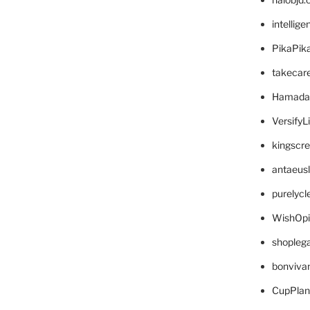
intellig
PikaPik
takecar
Hamada
VersifyL
kingscr
antaeus
purelyc
WishOp
shopleg
bonviva
CupPlan