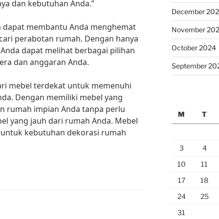
ya dan kebutuhan Anda.”
December 20
juga dapat membantu Anda menghemat
November 20
cari perabotan rumah. Dengan hanya
October 2024
 Anda dapat melihat berbagai pilihan
lera dan anggaran Anda.
September 20
cari mebel terdekat untuk memenuhi
da. Dengan memiliki mebel yang
an rumah impian Anda tanpa perlu
M
T
el yang jauh dari rumah Anda. Mebel
is untuk kebutuhan dekorasi rumah
3
4
10
11
17
18
24
25
31