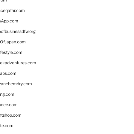
enceqatar.com
aApp.com
eofbusinessdfw.org
OfJapan.com
ifestyle.com
eekadventures.com
labs.com
leanchemdry.com
ing.com
acee.com
ntshop.com
te.com