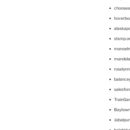
choosea
hoverbo
alaskapo
stsmp.o
manoel
mandelae
roselyn
balance
salesfo
TrainG
Baytown
Jabalpu
halobjd