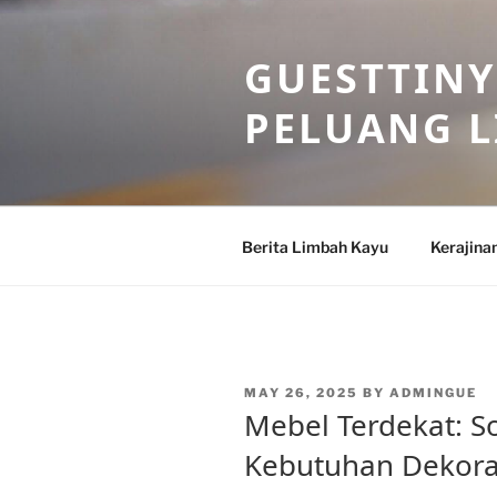
Skip
to
GUESTTINY
content
PELUANG 
Berita Limbah Kayu
Kerajina
POSTED
MAY 26, 2025
BY
ADMINGUE
ON
Mebel Terdekat: So
Kebutuhan Dekor