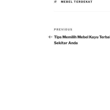
TAGS
MEBEL TERDEKAT
Post
Previous
PREVIOUS
navigation
Post
Tips Memilih Mebel Kayu Terbai
Sekitar Anda