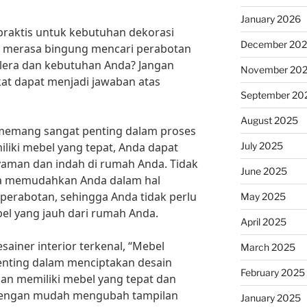
January 2026
 praktis untuk kebutuhan dekorasi
December 20
 merasa bingung mencari perabotan
lera dan kebutuhan Anda? Jangan
November 20
kat dapat menjadi jawaban atas
September 20
August 2025
emang sangat penting dalam proses
July 2025
iki mebel yang tepat, Anda dapat
aman dan indah di rumah Anda. Tidak
June 2025
uga memudahkan Anda dalam hal
erabotan, sehingga Anda tidak perlu
May 2025
el yang jauh dari rumah Anda.
April 2025
ainer interior terkenal, “Mebel
March 2025
nting dalam menciptakan desain
February 2025
an memiliki mebel yang tepat dan
dengan mudah mengubah tampilan
January 2025