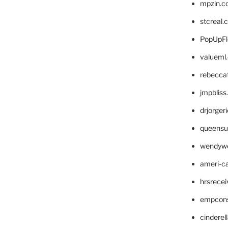
mpzin.c
stcreal.
PopUpFl
valueml
rebecca
jmpblis
drjorger
queensu
wendyw
ameri-
hrsrece
empcon
cinderel