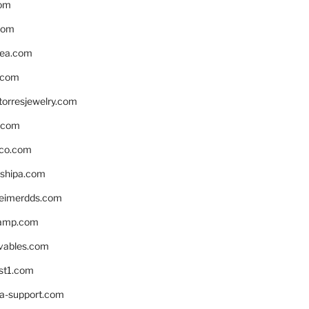
om
com
ea.com
.com
torresjewelry.com
s.com
ico.com
shipa.com
eimerdds.com
camp.com
ivables.com
st1.com
la-support.com