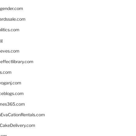
gender.com
ardssale.com
litics.com
rg
neves.com
ffectlibrary.com
ns.com
yoganj.com
rceblogs.com
ames365.com
EvaCationRentals.com
rCakeDelivery.com
.com