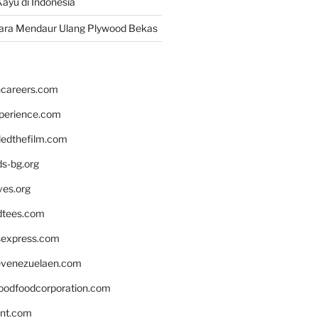
ayu di Indonesia
ara Mendaur Ulang Plywood Bekas
hcareers.com
xperience.com
edthefilm.com
ds-bg.org
ves.org
tees.com
rsexpress.com
venezuelaen.com
oodfoodcorporation.com
nnt.com