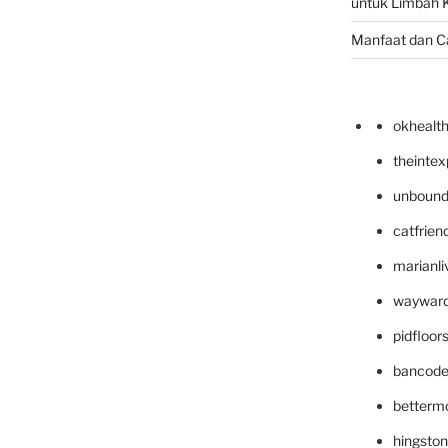
untuk Limbah K
Manfaat dan C
okhealt
theinte
unbound
catfrien
marianli
wayward
pidfloo
bancode
betterm
hingsto