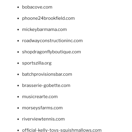
bobacove.com
phoone24brookfield.com
mickeybarmama.com
roadwayconstructioninc.com
shopdragonflyboutique.com
sportszilla.org
batchprovisionsbar.com
brasserie-gobette.com
musicrearte.com
morseysfarms.com
riverviewtennis.com
official-kelly-toys-squishmallows.com