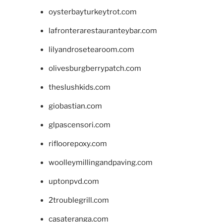
oysterbayturkeytrot.com
lafronterarestauranteybar.com
lilyandrosetearoom.com
olivesburgberrypatch.com
theslushkids.com
giobastian.com
glpascensori.com
rifloorepoxy.com
woolleymillingandpaving.com
uptonpvd.com
2troublegrill.com
casateranga.com