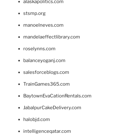
alaskapolitics.com
stsmp.org
manoelneves.com
mandelaeffectlibrary.com
roselynns.com
balanceyoganj.com
salesforceblogs.com
TrainGames365.com
BaytownEvaCationRentals.com
JabalpurCakeDelivery.com
halobjd.com
intelligenceqatar.com