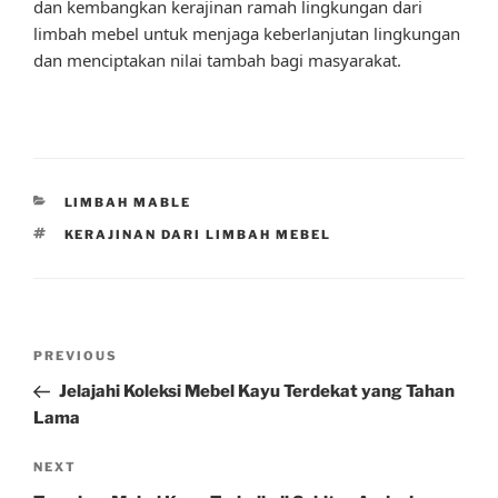
dan kembangkan kerajinan ramah lingkungan dari
limbah mebel untuk menjaga keberlanjutan lingkungan
dan menciptakan nilai tambah bagi masyarakat.
CATEGORIES
LIMBAH MABLE
TAGS
KERAJINAN DARI LIMBAH MEBEL
Post
Previous
PREVIOUS
navigation
Post
Jelajahi Koleksi Mebel Kayu Terdekat yang Tahan
Lama
Next
NEXT
Post