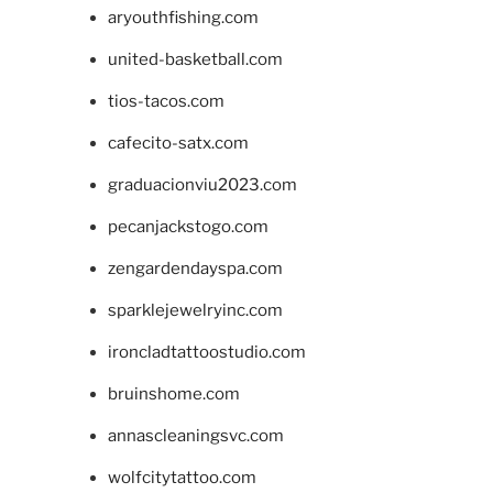
aryouthfishing.com
united-basketball.com
tios-tacos.com
cafecito-satx.com
graduacionviu2023.com
pecanjackstogo.com
zengardendayspa.com
sparklejewelryinc.com
ironcladtattoostudio.com
bruinshome.com
annascleaningsvc.com
wolfcitytattoo.com