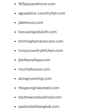
915jazzandmore.com
aguadulce-countryfair.com
jakehovis.com
bosswingsduluth.com
birminghamautocare.com
tonyscountrykitchen.com
jbellasnailspa.com
mychaihouse.com
alvisgrooming.com
thegeorginaestate.com
blythewoodseafood.com
paolosdelibangkok.com