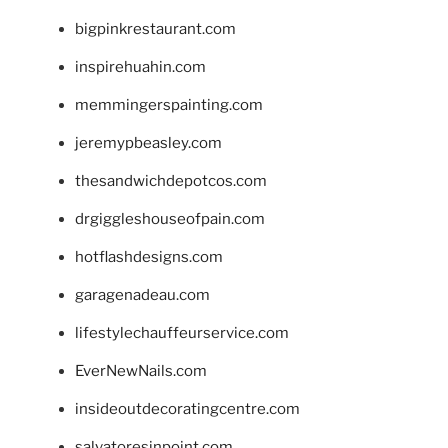
bigpinkrestaurant.com
inspirehuahin.com
memmingerspainting.com
jeremypbeasley.com
thesandwichdepotcos.com
drgiggleshouseofpain.com
hotflashdesigns.com
garagenadeau.com
lifestylechauffeurservice.com
EverNewNails.com
insideoutdecoratingcentre.com
salvatoresinpoint.com