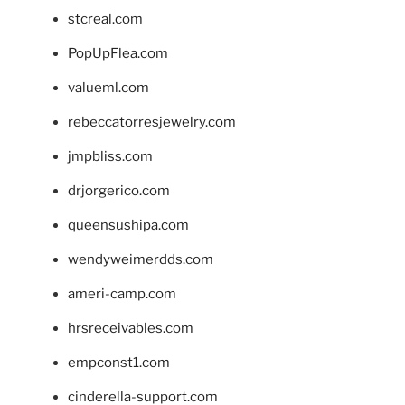
stcreal.com
PopUpFlea.com
valueml.com
rebeccatorresjewelry.com
jmpbliss.com
drjorgerico.com
queensushipa.com
wendyweimerdds.com
ameri-camp.com
hrsreceivables.com
empconst1.com
cinderella-support.com