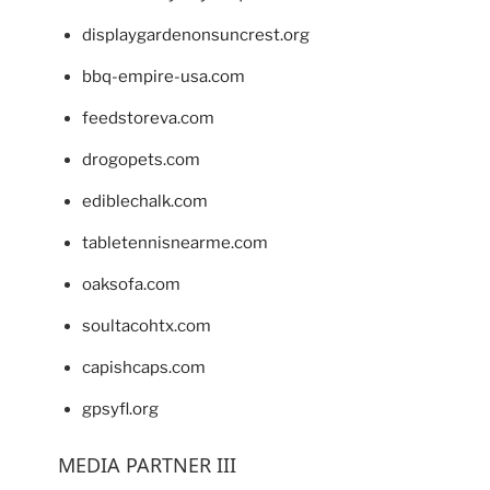
displaygardenonsuncrest.org
bbq-empire-usa.com
feedstoreva.com
drogopets.com
ediblechalk.com
tabletennisnearme.com
oaksofa.com
soultacohtx.com
capishcaps.com
gpsyfl.org
MEDIA PARTNER III