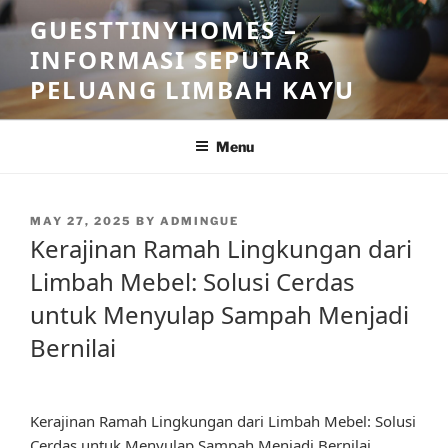
Skip
GUESTTINYHOMES –
to
INFORMASI SEPUTAR
content
PELUANG LIMBAH KAYU
Menu
POSTED
MAY 27, 2025
BY
ADMINGUE
ON
Kerajinan Ramah Lingkungan dari
Limbah Mebel: Solusi Cerdas
untuk Menyulap Sampah Menjadi
Bernilai
Kerajinan Ramah Lingkungan dari Limbah Mebel: Solusi
Cerdas untuk Menyulap Sampah Menjadi Bernilai