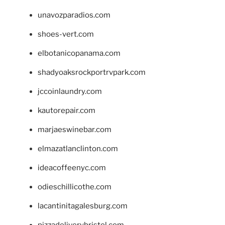
unavozparadios.com
shoes-vert.com
elbotanicopanama.com
shadyoaksrockportrvpark.com
jccoinlaundry.com
kautorepair.com
marjaeswinebar.com
elmazatlanclinton.com
ideacoffeenyc.com
odieschillicothe.com
lacantinitagalesburg.com
pizzadeliverybristol.com