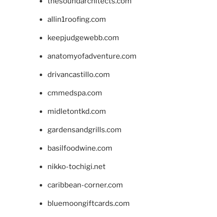
thesoundarchitects.com
allin1roofing.com
keepjudgewebb.com
anatomyofadventure.com
drivancastillo.com
cmmedspa.com
midletontkd.com
gardensandgrills.com
basilfoodwine.com
nikko-tochigi.net
caribbean-corner.com
bluemoongiftcards.com