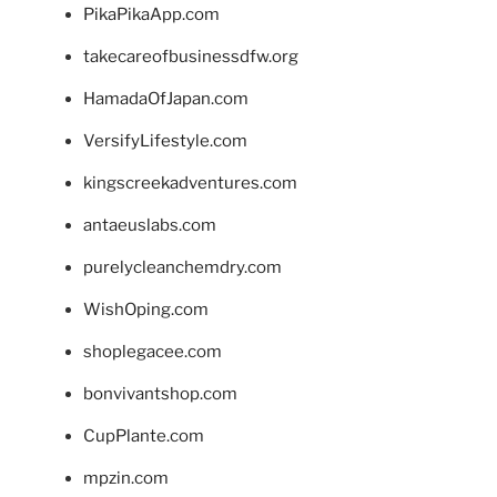
PikaPikaApp.com
takecareofbusinessdfw.org
HamadaOfJapan.com
VersifyLifestyle.com
kingscreekadventures.com
antaeuslabs.com
purelycleanchemdry.com
WishOping.com
shoplegacee.com
bonvivantshop.com
CupPlante.com
mpzin.com