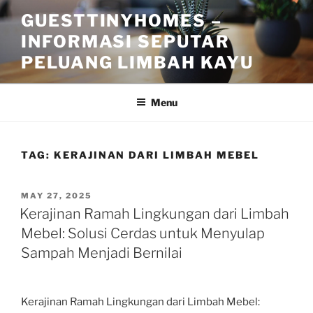
Skip
GUESTTINYHOMES –
to
INFORMASI SEPUTAR
content
PELUANG LIMBAH KAYU
Menu
TAG:
KERAJINAN DARI LIMBAH MEBEL
POSTED
MAY 27, 2025
ON
Kerajinan Ramah Lingkungan dari Limbah
Mebel: Solusi Cerdas untuk Menyulap
Sampah Menjadi Bernilai
Kerajinan Ramah Lingkungan dari Limbah Mebel: