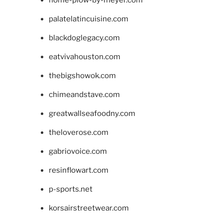
home-plow-by-meyer.com
palatelatincuisine.com
blackdoglegacy.com
eatvivahouston.com
thebigshowok.com
chimeandstave.com
greatwallseafoodny.com
theloverose.com
gabriovoice.com
resinflowart.com
p-sports.net
korsairstreetwear.com