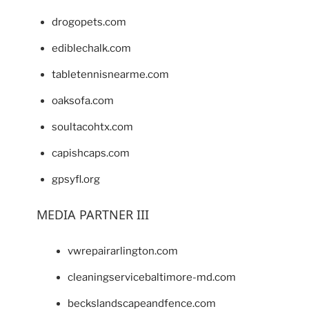
drogopets.com
ediblechalk.com
tabletennisnearme.com
oaksofa.com
soultacohtx.com
capishcaps.com
gpsyfl.org
MEDIA PARTNER III
vwrepairarlington.com
cleaningservicebaltimore-md.com
beckslandscapeandfence.com