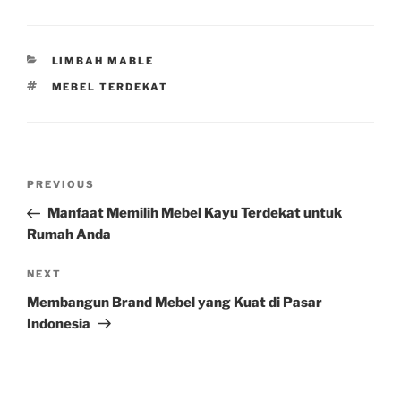
CATEGORIES
LIMBAH MABLE
TAGS
MEBEL TERDEKAT
Post
Previous
PREVIOUS
navigation
Post
Manfaat Memilih Mebel Kayu Terdekat untuk
Rumah Anda
Next
NEXT
Post
Membangun Brand Mebel yang Kuat di Pasar
Indonesia