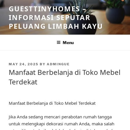
Skip
GUESTTINYHOMES –
to
INFORMASI SEPUTAR
content
PELUANG LIMBAH KAYU
Menu
POSTED
MAY 24, 2025
BY
ADMINGUE
ON
Manfaat Berbelanja di Toko Mebel
Terdekat
Manfaat Berbelanja di Toko Mebel Terdekat
Jika Anda sedang mencari perabotan rumah tangga
untuk melengkapi dekorasi rumah Anda, maka salah