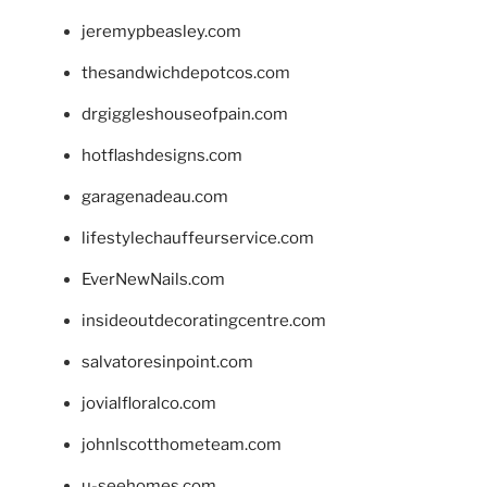
jeremypbeasley.com
thesandwichdepotcos.com
drgiggleshouseofpain.com
hotflashdesigns.com
garagenadeau.com
lifestylechauffeurservice.com
EverNewNails.com
insideoutdecoratingcentre.com
salvatoresinpoint.com
jovialfloralco.com
johnlscotthometeam.com
u-seehomes.com