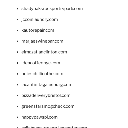
shadyoaksrockportrvpark.com
jccoinlaundry.com
kautorepair.com
marjaeswinebar.com
elmazatlanclinton.com
ideacoffeenyc.com
odieschillicothe.com
lacantinitagalesburg.com
pizzadeliverybristol.com
greenstarsmogcheck.com
happypawspl.com
callahansautoservicecenter.com