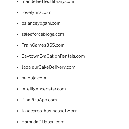
mandelaeffectlibrary.com
roselynns.com
balanceyoganj.com
salesforceblogs.com
TrainGames365.com
BaytownEvaCationRentals.com
JabalpurCakeDelivery.com
halobjd.com
intelligenceqatar.com
PikaPikaApp.com
takecareofbusinessdfw.org
HamadaOfJapan.com