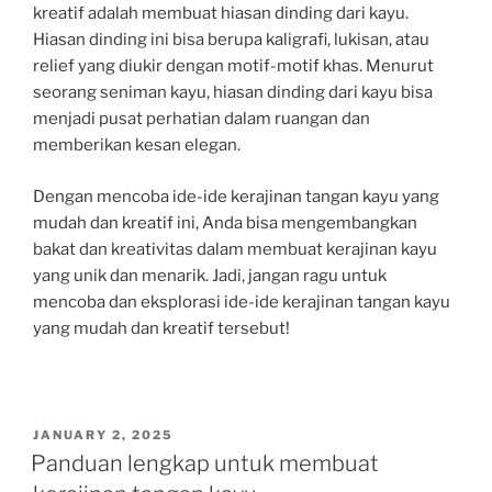
kreatif adalah membuat hiasan dinding dari kayu.
Hiasan dinding ini bisa berupa kaligrafi, lukisan, atau
relief yang diukir dengan motif-motif khas. Menurut
seorang seniman kayu, hiasan dinding dari kayu bisa
menjadi pusat perhatian dalam ruangan dan
memberikan kesan elegan.
Dengan mencoba ide-ide kerajinan tangan kayu yang
mudah dan kreatif ini, Anda bisa mengembangkan
bakat dan kreativitas dalam membuat kerajinan kayu
yang unik dan menarik. Jadi, jangan ragu untuk
mencoba dan eksplorasi ide-ide kerajinan tangan kayu
yang mudah dan kreatif tersebut!
POSTED
JANUARY 2, 2025
ON
Panduan lengkap untuk membuat