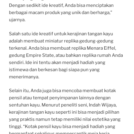
Dengan sedikit ide kreatif, Anda bisa menciptakan
berbagai macam produk yang unik dan berharga,”
ujarnya.
Salah satu ide kreatif untuk kerajinan tangan kayu
adalah membuat miniatur replika gedung-gedung
terkenal. Anda bisa membuat replika Menara Eiffel,
gedung Empire State, atau bahkan replika rumah Anda
sendiri. Ide ini tentu akan menjadi hadiah yang
istimewa dan berkesan bagi siapa pun yang
menerimanya.
Selain itu, Anda juga bisa mencoba membuat kotak
pensil atau tempat penyimpanan lainnya dengan
sentuhan kayu. Menurut peneliti seni, Indah Wijaya,
kerajinan tangan kayu seperti ini bisa menjadi pilihan
yang praktis namun tetap memiliki nilai estetika yang
tinggi. “Kotak pensil kayu bisa menjadi hadiah yang
bermanfaat sekaligus mempercantik meja kerja