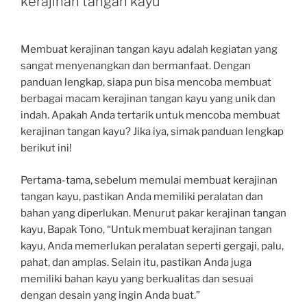
kerajinan tangan kayu
Membuat kerajinan tangan kayu adalah kegiatan yang
sangat menyenangkan dan bermanfaat. Dengan
panduan lengkap, siapa pun bisa mencoba membuat
berbagai macam kerajinan tangan kayu yang unik dan
indah. Apakah Anda tertarik untuk mencoba membuat
kerajinan tangan kayu? Jika iya, simak panduan lengkap
berikut ini!
Pertama-tama, sebelum memulai membuat kerajinan
tangan kayu, pastikan Anda memiliki peralatan dan
bahan yang diperlukan. Menurut pakar kerajinan tangan
kayu, Bapak Tono, “Untuk membuat kerajinan tangan
kayu, Anda memerlukan peralatan seperti gergaji, palu,
pahat, dan amplas. Selain itu, pastikan Anda juga
memiliki bahan kayu yang berkualitas dan sesuai
dengan desain yang ingin Anda buat.”