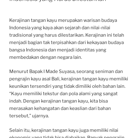
Kerajinan tangan kayu merupakan warisan budaya
Indonesia yang kaya akan sejarah dan nilai-nilai
tradisional yang harus dilestarikan. Kerajinan ini telah
menjadi bagian tak terpisahkan dari kekayaan budaya
bangsa Indonesia dan menjadi identitas yang
membedakan dengan negara lain.
Menurut Bapak I Made Suyasa, seorang seniman dan
pengrajin kayu asal Bali, kerajinan tangan kayu memiliki
keunikan tersendiri yang tidak dimiliki oleh bahan lain.
“Kayu memiliki tekstur dan pola alami yang sangat
indah. Dengan kerajinan tangan kayu, kita bisa
merasakan kehangatan dan keaslian dari bahan
tersebut,” ujarnya.
Selain itu, kerajinan tangan kayu juga memiliki nilai
ekonomis yang tidak bisa diabaikan. Banyak pengrajin