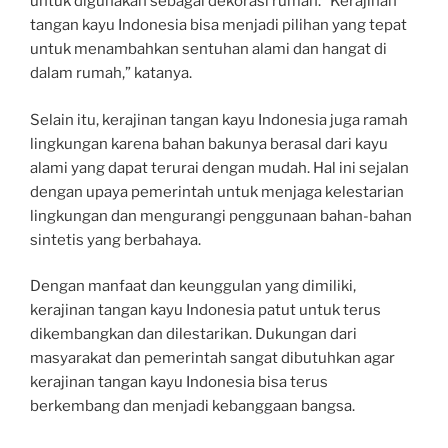
untuk digunakan sebagai dekorasi rumah. “Kerajinan
tangan kayu Indonesia bisa menjadi pilihan yang tepat
untuk menambahkan sentuhan alami dan hangat di
dalam rumah,” katanya.
Selain itu, kerajinan tangan kayu Indonesia juga ramah
lingkungan karena bahan bakunya berasal dari kayu
alami yang dapat terurai dengan mudah. Hal ini sejalan
dengan upaya pemerintah untuk menjaga kelestarian
lingkungan dan mengurangi penggunaan bahan-bahan
sintetis yang berbahaya.
Dengan manfaat dan keunggulan yang dimiliki,
kerajinan tangan kayu Indonesia patut untuk terus
dikembangkan dan dilestarikan. Dukungan dari
masyarakat dan pemerintah sangat dibutuhkan agar
kerajinan tangan kayu Indonesia bisa terus
berkembang dan menjadi kebanggaan bangsa.