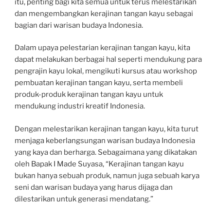
itu, penting bagi kita semua untuk terus melestarikan
dan mengembangkan kerajinan tangan kayu sebagai
bagian dari warisan budaya Indonesia.
Dalam upaya pelestarian kerajinan tangan kayu, kita
dapat melakukan berbagai hal seperti mendukung para
pengrajin kayu lokal, mengikuti kursus atau workshop
pembuatan kerajinan tangan kayu, serta membeli
produk-produk kerajinan tangan kayu untuk
mendukung industri kreatif Indonesia.
Dengan melestarikan kerajinan tangan kayu, kita turut
menjaga keberlangsungan warisan budaya Indonesia
yang kaya dan berharga. Sebagaimana yang dikatakan
oleh Bapak I Made Suyasa, “Kerajinan tangan kayu
bukan hanya sebuah produk, namun juga sebuah karya
seni dan warisan budaya yang harus dijaga dan
dilestarikan untuk generasi mendatang.”