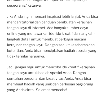
seseorang,” katanya.
Jika Anda ingin mencari inspirasi lebih lanjut, Anda bisa
mencari tutorial dan panduan pembuatan kerajinan
tangan kayu di internet. Ada banyak sumber daya
online yang menawarkan ide-ide kreatif dan langkah-
langkah detail untuk membuat berbagai macam
kerajinan tangan kayu. Dengan sedikit kesabaran dan
ketelitian, Anda bisa menciptakan hadiah spesial yang
tidak ternilai harganya.
Jadi, jangan ragu untuk mencoba ide kreatif kerajinan
tangan kayu untuk hadiah spesial Anda. Dengan
sentuhan personal dan kreativitas Anda, Anda bisa
membuat hadiah yang unik dan berkesan bagi orang
yang Anda cintai. Selamat mencoba!