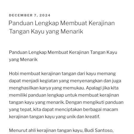
POSTED
DECEMBER 7, 2024
ON
Panduan Lengkap Membuat Kerajinan
Tangan Kayu yang Menarik
Panduan Lengkap Membuat Kerajinan Tangan Kayu
yang Menarik
Hobi membuat kerajinan tangan dari kayu memang
dapat menjadi kegiatan yang menyenangkan dan juga
menghasilkan karya yang memukau. Apalagi jika kita
memiliki panduan lengkap untuk membuat kerajinan
tangan kayu yang menarik. Dengan mengikuti panduan
yang tepat, kita dapat menciptakan berbagai macam
kerajinan tangan kayu yang unik dan kreatif.
Menurut ahli kerajinan tangan kayu, Budi Santoso,