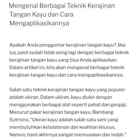
ON
Mengenal Berbagai Teknik Kerajinan
Tangan Kayu dan Cara
Mengaplikasikannya
Apakah Anda penggemar kerajinan tangan kayu? Jika
iya, pasti sudah tidak asing lagi dengan berbagai teknik
kerajinan tangan kayu yang bisa Anda aplikasikan.
Dalam artikel ini, kita akan mengenal berbagai teknik
kerajinan tangan kayu dan cara mengaplikasikannya.
Salah satu teknik kerajinan tangan kayu yang populer
adalah ukiran. Dalam ukiran, kayu diukir dengan
menggunakan berbagai alat seperti pahat dan gergaji.
Menurut pakar kerajinan tangan kayu, Bambang
Sutrisno, “Ukiran kayu adalah salah satu seni yang
membutuhkan ketelatenan dan keahlian khusus.
Namun, hasil akhirnya sangat memuaskan dan indah.”