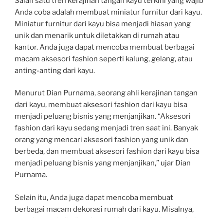
Salah satu tren kerajinan tangan kayu terkini yang wajib
Anda coba adalah membuat miniatur furnitur dari kayu.
Miniatur furnitur dari kayu bisa menjadi hiasan yang
unik dan menarik untuk diletakkan di rumah atau
kantor. Anda juga dapat mencoba membuat berbagai
macam aksesori fashion seperti kalung, gelang, atau
anting-anting dari kayu.
Menurut Dian Purnama, seorang ahli kerajinan tangan
dari kayu, membuat aksesori fashion dari kayu bisa
menjadi peluang bisnis yang menjanjikan. “Aksesori
fashion dari kayu sedang menjadi tren saat ini. Banyak
orang yang mencari aksesori fashion yang unik dan
berbeda, dan membuat aksesori fashion dari kayu bisa
menjadi peluang bisnis yang menjanjikan,” ujar Dian
Purnama.
Selain itu, Anda juga dapat mencoba membuat
berbagai macam dekorasi rumah dari kayu. Misalnya,