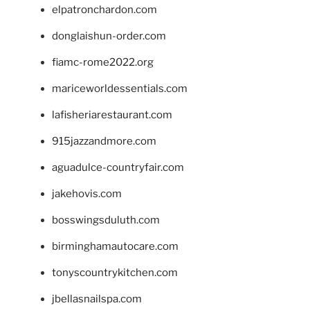
elpatronchardon.com
donglaishun-order.com
fiamc-rome2022.org
mariceworldessentials.com
lafisheriarestaurant.com
915jazzandmore.com
aguadulce-countryfair.com
jakehovis.com
bosswingsduluth.com
birminghamautocare.com
tonyscountrykitchen.com
jbellasnailspa.com