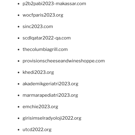
p2b2pabi2023-makassar.com
wocfparis2023.org
sinc2023.com
scdlqatar2022-qa.com
thecolumbiagrill.com
provisionscheeseandwineshoppe.com
khedi2023.org
akademikgeriatri2023.org
marmarapediatri2023.org
emchie2023.org
girisimselradyoloji2022.org
utcd2022.org