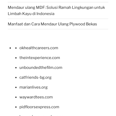
Mendaur ulang MDF: Solusi Ramah Lingkungan untuk
Limbah Kayu di Indonesia
Manfaat dan Cara Mendaur Ulang Plywood Bekas
okhealthcareers.com
theintexperience.com
unboundedthefilm.com
catfriends-bg.org
marianlives.org
waywardtees.com
pidfloorsexpress.com