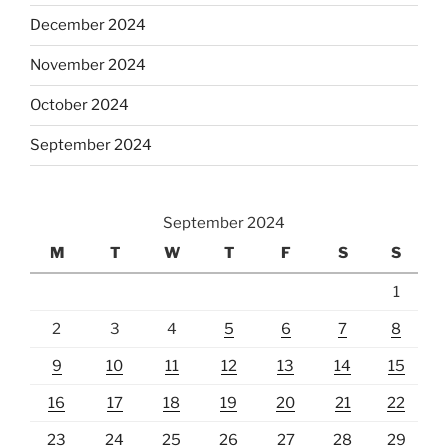
December 2024
November 2024
October 2024
September 2024
September 2024
M
T
W
T
F
S
S
1
2
3
4
5
6
7
8
9
10
11
12
13
14
15
16
17
18
19
20
21
22
23
24
25
26
27
28
29