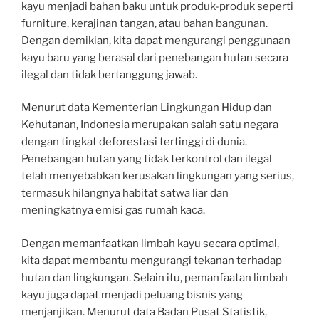
kayu menjadi bahan baku untuk produk-produk seperti
furniture, kerajinan tangan, atau bahan bangunan.
Dengan demikian, kita dapat mengurangi penggunaan
kayu baru yang berasal dari penebangan hutan secara
ilegal dan tidak bertanggung jawab.
Menurut data Kementerian Lingkungan Hidup dan
Kehutanan, Indonesia merupakan salah satu negara
dengan tingkat deforestasi tertinggi di dunia.
Penebangan hutan yang tidak terkontrol dan ilegal
telah menyebabkan kerusakan lingkungan yang serius,
termasuk hilangnya habitat satwa liar dan
meningkatnya emisi gas rumah kaca.
Dengan memanfaatkan limbah kayu secara optimal,
kita dapat membantu mengurangi tekanan terhadap
hutan dan lingkungan. Selain itu, pemanfaatan limbah
kayu juga dapat menjadi peluang bisnis yang
menjanjikan. Menurut data Badan Pusat Statistik,