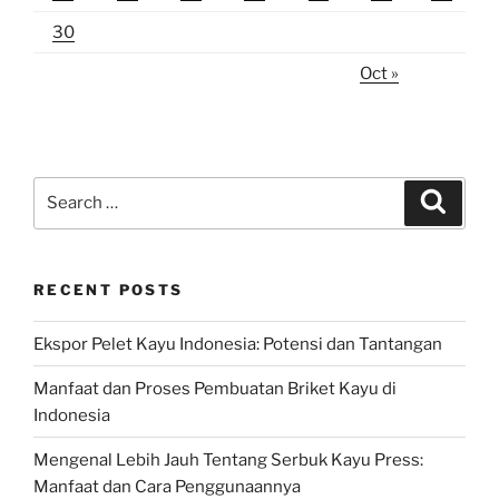
30
Oct »
Search
Search
for:
RECENT POSTS
Ekspor Pelet Kayu Indonesia: Potensi dan Tantangan
Manfaat dan Proses Pembuatan Briket Kayu di
Indonesia
Mengenal Lebih Jauh Tentang Serbuk Kayu Press:
Manfaat dan Cara Penggunaannya