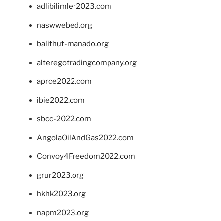
adlibilimler2023.com
naswwebed.org
balithut-manado.org
alteregotradingcompany.org
aprce2022.com
ibie2022.com
sbcc-2022.com
AngolaOilAndGas2022.com
Convoy4Freedom2022.com
grur2023.org
hkhk2023.org
napm2023.org