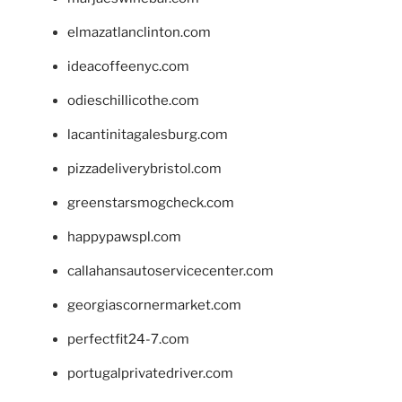
elmazatlanclinton.com
ideacoffeenyc.com
odieschillicothe.com
lacantinitagalesburg.com
pizzadeliverybristol.com
greenstarsmogcheck.com
happypawspl.com
callahansautoservicecenter.com
georgiascornermarket.com
perfectfit24-7.com
portugalprivatedriver.com