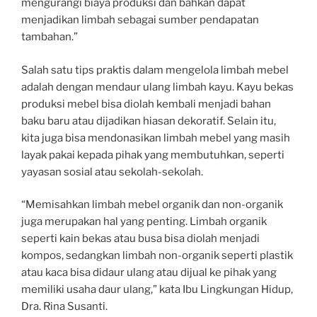
mengurangi biaya produksi dan bahkan dapat
menjadikan limbah sebagai sumber pendapatan
tambahan.”
Salah satu tips praktis dalam mengelola limbah mebel
adalah dengan mendaur ulang limbah kayu. Kayu bekas
produksi mebel bisa diolah kembali menjadi bahan
baku baru atau dijadikan hiasan dekoratif. Selain itu,
kita juga bisa mendonasikan limbah mebel yang masih
layak pakai kepada pihak yang membutuhkan, seperti
yayasan sosial atau sekolah-sekolah.
“Memisahkan limbah mebel organik dan non-organik
juga merupakan hal yang penting. Limbah organik
seperti kain bekas atau busa bisa diolah menjadi
kompos, sedangkan limbah non-organik seperti plastik
atau kaca bisa didaur ulang atau dijual ke pihak yang
memiliki usaha daur ulang,” kata Ibu Lingkungan Hidup,
Dra. Rina Susanti.