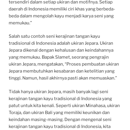
tersendiri dalam setiap ukiran dan motifnya. Setiap
daerah di Indonesia memiliki ciri khas yang berbeda-
beda dalam mengolah kayu menjadi karya seni yang
memukau.”
Salah satu contoh seni kerajinan tangan kayu
tradisional di Indonesia adalah ukiran Jepara. Ukiran
Jepara dikenal dengan kehalusan dan keindahannya
yang memukau. Bapak Slamet, seorang pengrajin
ukiran Jepara, mengatakan, “Proses pembuatan ukiran
Jepara membutuhkan kesabaran dan ketelitian yang
tinggi. Namun, hasil akhirnya pasti akan memuaskan.”
Tidak hanya ukiran Jepara, masih banyak lagi seni
kerajinan tangan kayu tradisional di Indonesia yang
patut untuk kita kenali. Seperti ukiran Minahasa, ukiran
Toraja, dan ukiran Bali yang memiliki keunikan dan
keindahan masing-masing. Dengan mengenal seni
kerajinan tangan kayu tradisional di Indonesia, kita