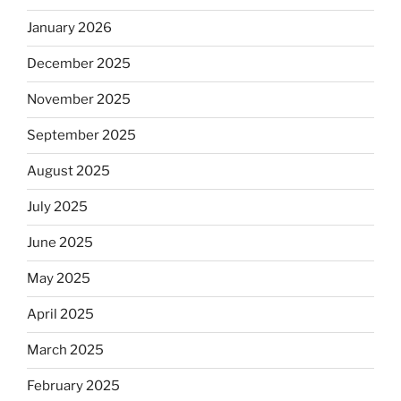
January 2026
December 2025
November 2025
September 2025
August 2025
July 2025
June 2025
May 2025
April 2025
March 2025
February 2025