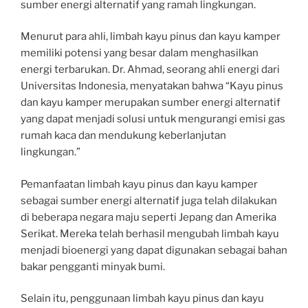
sumber energi alternatif yang ramah lingkungan.
Menurut para ahli, limbah kayu pinus dan kayu kamper
memiliki potensi yang besar dalam menghasilkan
energi terbarukan. Dr. Ahmad, seorang ahli energi dari
Universitas Indonesia, menyatakan bahwa “Kayu pinus
dan kayu kamper merupakan sumber energi alternatif
yang dapat menjadi solusi untuk mengurangi emisi gas
rumah kaca dan mendukung keberlanjutan
lingkungan.”
Pemanfaatan limbah kayu pinus dan kayu kamper
sebagai sumber energi alternatif juga telah dilakukan
di beberapa negara maju seperti Jepang dan Amerika
Serikat. Mereka telah berhasil mengubah limbah kayu
menjadi bioenergi yang dapat digunakan sebagai bahan
bakar pengganti minyak bumi.
Selain itu, penggunaan limbah kayu pinus dan kayu