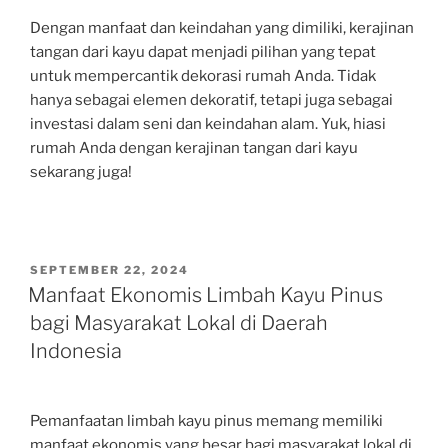
Dengan manfaat dan keindahan yang dimiliki, kerajinan
tangan dari kayu dapat menjadi pilihan yang tepat
untuk mempercantik dekorasi rumah Anda. Tidak
hanya sebagai elemen dekoratif, tetapi juga sebagai
investasi dalam seni dan keindahan alam. Yuk, hiasi
rumah Anda dengan kerajinan tangan dari kayu
sekarang juga!
POSTED
SEPTEMBER 22, 2024
ON
Manfaat Ekonomis Limbah Kayu Pinus
bagi Masyarakat Lokal di Daerah
Indonesia
Pemanfaatan limbah kayu pinus memang memiliki
manfaat ekonomis yang besar bagi masyarakat lokal di