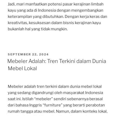
Jadi, mari manfaatkan potensi pasar kerajinan limbah
kayu yang ada di Indonesia dengan mengembangkan
keterampilan yang dibutuhkan. Dengan kerja keras dan
kreativitas, kesuksesan dalam bisnis kerajinan kayu
bukanlah hal yang tidak mungkin.
POSTED
SEPTEMBER 22, 2024
ON
Mebeler Adalah: Tren Terkini dalam Dunia
Mebel Lokal
Mebeler adalah tren terkini dalam dunia mebel lokal
yang sedang digandrungi oleh masyarakat Indonesia
saat ini. Istilah “mebeler” sendiri sebenarnya berasal
dari bahasa Inggris “furniture” yang berarti perabotan
rumah tangga atau mebel. Namun, dalam konteks lokal,