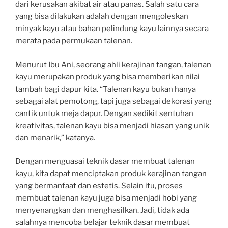
dari kerusakan akibat air atau panas. Salah satu cara
yang bisa dilakukan adalah dengan mengoleskan
minyak kayu atau bahan pelindung kayu lainnya secara
merata pada permukaan talenan.
Menurut Ibu Ani, seorang ahli kerajinan tangan, talenan
kayu merupakan produk yang bisa memberikan nilai
tambah bagi dapur kita. “Talenan kayu bukan hanya
sebagai alat pemotong, tapi juga sebagai dekorasi yang
cantik untuk meja dapur. Dengan sedikit sentuhan
kreativitas, talenan kayu bisa menjadi hiasan yang unik
dan menarik,” katanya.
Dengan menguasai teknik dasar membuat talenan
kayu, kita dapat menciptakan produk kerajinan tangan
yang bermanfaat dan estetis. Selain itu, proses
membuat talenan kayu juga bisa menjadi hobi yang
menyenangkan dan menghasilkan. Jadi, tidak ada
salahnya mencoba belajar teknik dasar membuat