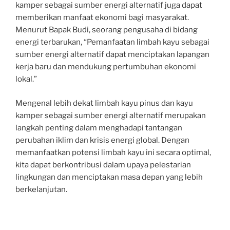
kamper sebagai sumber energi alternatif juga dapat
memberikan manfaat ekonomi bagi masyarakat.
Menurut Bapak Budi, seorang pengusaha di bidang
energi terbarukan, “Pemanfaatan limbah kayu sebagai
sumber energi alternatif dapat menciptakan lapangan
kerja baru dan mendukung pertumbuhan ekonomi
lokal.”
Mengenal lebih dekat limbah kayu pinus dan kayu
kamper sebagai sumber energi alternatif merupakan
langkah penting dalam menghadapi tantangan
perubahan iklim dan krisis energi global. Dengan
memanfaatkan potensi limbah kayu ini secara optimal,
kita dapat berkontribusi dalam upaya pelestarian
lingkungan dan menciptakan masa depan yang lebih
berkelanjutan.