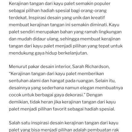
Kerajinan tangan dari kayu palet semakin populer
sebagai pilihan hadiah spesial bagi orang-orang
terdekat. Inspirasi desain yang unik dan kreatif
membuat kerajinan tangan ini semakin diminati. Kayu
palet sendiri merupakan bahan yang ramah lingkungan
dan mudah didaur ulang, sehingga membuat kerajinan
tangan dari kayu palet menjadi pilihan yang tepat untuk
mendukung gaya hidup berkelanjutan.
Menurut pakar desain interior, Sarah Richardson,
“Kerajinan tangan dari kayu palet memberikan
sentuhan alami dan hangat pada ruangan. Selain itu,
desainnya yang sederhana namun elegan membuatnya
cocok untuk berbagai gaya dekorasi.” Dengan
demikian, tidak heran jika kerajinan tangan dari kayu
palet menjadi pilihan favorit sebagai hadiah spesial.
Salah satu inspirasi desain kerajinan tangan dari kayu
palet yang bisa menjadi pilihan adalah pembuatan rak