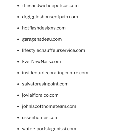
thesandwichdepotcos.com
drgiggleshouseofpain.com
hotflashdesigns.com
garagenadeau.com
lifestylechauffeurservice.com
EverNewNails.com
insideoutdecoratingcentre.com
salvatoresinpoint.com
jovialfloralco.com
johnlscotthometeam.com
u-seehomes.com
watersportslagonissi.com