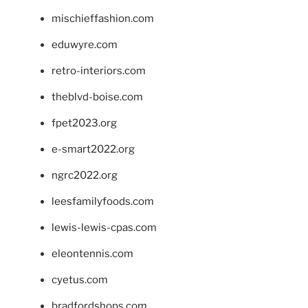
mischieffashion.com
eduwyre.com
retro-interiors.com
theblvd-boise.com
fpet2023.org
e-smart2022.org
ngrc2022.org
leesfamilyfoods.com
lewis-lewis-cpas.com
eleontennis.com
cyetus.com
bradfordshops.com