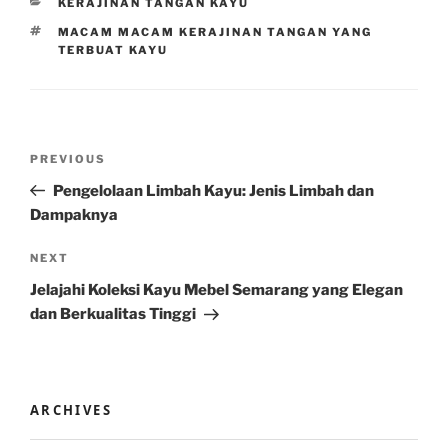
CATEGORIES
KERAJINAN TANGAN KAYU
TAGS
MACAM MACAM KERAJINAN TANGAN YANG
TERBUAT KAYU
Post
Previous
PREVIOUS
navigation
Post
Pengelolaan Limbah Kayu: Jenis Limbah dan
Dampaknya
Next
NEXT
Post
Jelajahi Koleksi Kayu Mebel Semarang yang Elegan
dan Berkualitas Tinggi
ARCHIVES