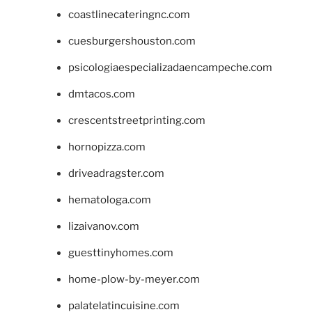
coastlinecateringnc.com
cuesburgershouston.com
psicologiaespecializadaencampeche.com
dmtacos.com
crescentstreetprinting.com
hornopizza.com
driveadragster.com
hematologa.com
lizaivanov.com
guesttinyhomes.com
home-plow-by-meyer.com
palatelatincuisine.com