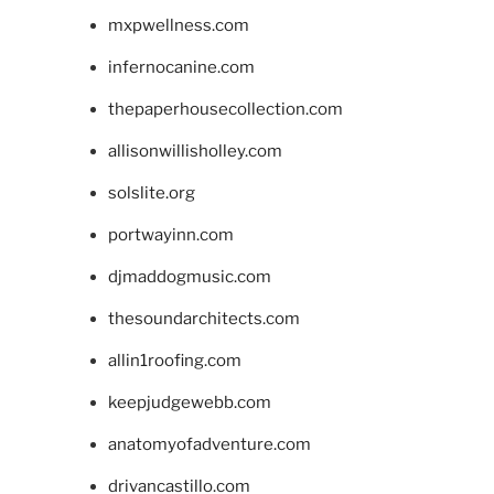
mxpwellness.com
infernocanine.com
thepaperhousecollection.com
allisonwillisholley.com
solslite.org
portwayinn.com
djmaddogmusic.com
thesoundarchitects.com
allin1roofing.com
keepjudgewebb.com
anatomyofadventure.com
drivancastillo.com