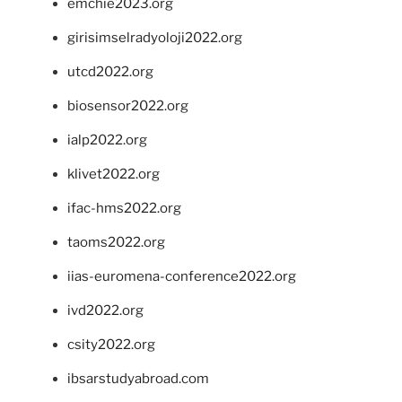
emchie2023.org
girisimselradyoloji2022.org
utcd2022.org
biosensor2022.org
ialp2022.org
klivet2022.org
ifac-hms2022.org
taoms2022.org
iias-euromena-conference2022.org
ivd2022.org
csity2022.org
ibsarstudyabroad.com