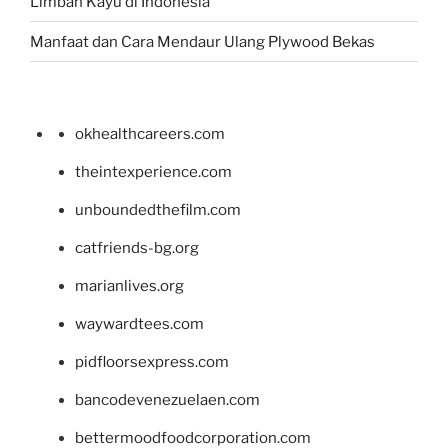
Limbah Kayu di Indonesia
Manfaat dan Cara Mendaur Ulang Plywood Bekas
okhealthcareers.com
theintexperience.com
unboundedthefilm.com
catfriends-bg.org
marianlives.org
waywardtees.com
pidfloorsexpress.com
bancodevenezuelaen.com
bettermoodfoodcorporation.com