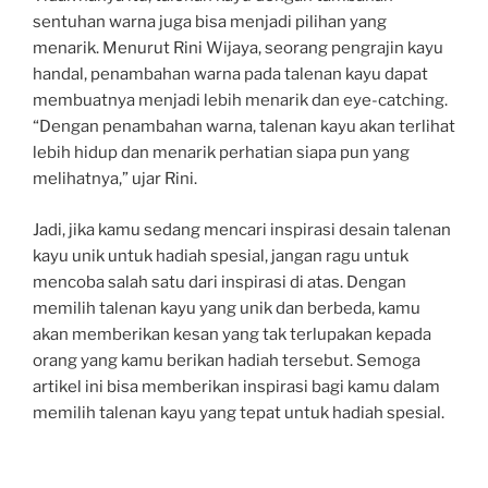
sentuhan warna juga bisa menjadi pilihan yang
menarik. Menurut Rini Wijaya, seorang pengrajin kayu
handal, penambahan warna pada talenan kayu dapat
membuatnya menjadi lebih menarik dan eye-catching.
“Dengan penambahan warna, talenan kayu akan terlihat
lebih hidup dan menarik perhatian siapa pun yang
melihatnya,” ujar Rini.
Jadi, jika kamu sedang mencari inspirasi desain talenan
kayu unik untuk hadiah spesial, jangan ragu untuk
mencoba salah satu dari inspirasi di atas. Dengan
memilih talenan kayu yang unik dan berbeda, kamu
akan memberikan kesan yang tak terlupakan kepada
orang yang kamu berikan hadiah tersebut. Semoga
artikel ini bisa memberikan inspirasi bagi kamu dalam
memilih talenan kayu yang tepat untuk hadiah spesial.