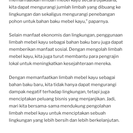
kita dapat mengurangi jumlah limbah yang dibuang ke
lingkungan dan sekaligus mengurangi penebangan
pohon untuk bahan baku mebel kayu,” paparnya.
Selain manfaat ekonomis dan lingkungan, penggunaan
limbah mebel kayu sebagai bahan baku baru juga dapat
memberikan manfaat sosial. Dengan mengolah limbah
mebel kayu, kita juga turut membantu para pengrajin
lokal untuk meningkatkan kesejahteraan mereka.
Dengan memanfaatkan limbah mebel kayu sebagai
bahan baku baru, kita tidak hanya dapat mengurangi
dampak negatif terhadap lingkungan, tetapi juga
menciptakan peluang bisnis yang menjanjikan. Jadi,
mari kita bersama-sama mendukung pengolahan
limbah mebel kayu untuk menciptakan sebuah
lingkungan yang lebih bersih dan lebih berkelanjutan.