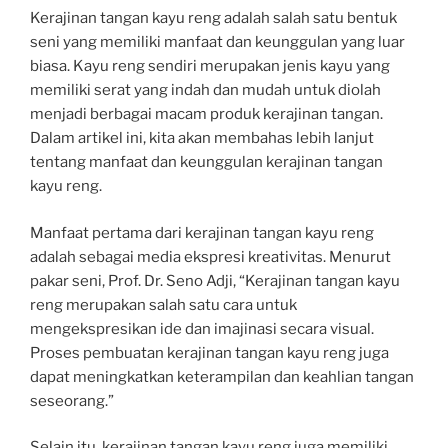
Kerajinan tangan kayu reng adalah salah satu bentuk
seni yang memiliki manfaat dan keunggulan yang luar
biasa. Kayu reng sendiri merupakan jenis kayu yang
memiliki serat yang indah dan mudah untuk diolah
menjadi berbagai macam produk kerajinan tangan.
Dalam artikel ini, kita akan membahas lebih lanjut
tentang manfaat dan keunggulan kerajinan tangan
kayu reng.
Manfaat pertama dari kerajinan tangan kayu reng
adalah sebagai media ekspresi kreativitas. Menurut
pakar seni, Prof. Dr. Seno Adji, “Kerajinan tangan kayu
reng merupakan salah satu cara untuk
mengekspresikan ide dan imajinasi secara visual.
Proses pembuatan kerajinan tangan kayu reng juga
dapat meningkatkan keterampilan dan keahlian tangan
seseorang.”
Selain itu, kerajinan tangan kayu reng juga memiliki