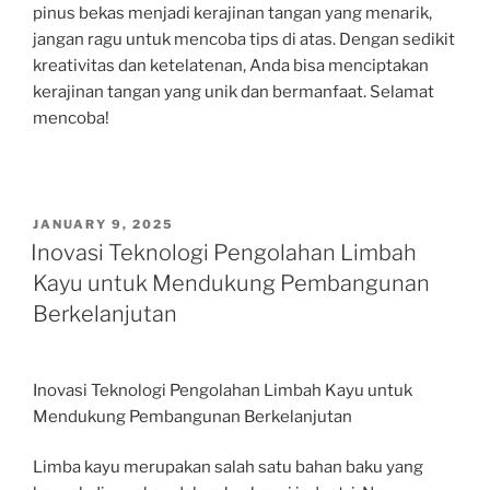
pinus bekas menjadi kerajinan tangan yang menarik,
jangan ragu untuk mencoba tips di atas. Dengan sedikit
kreativitas dan ketelatenan, Anda bisa menciptakan
kerajinan tangan yang unik dan bermanfaat. Selamat
mencoba!
POSTED
JANUARY 9, 2025
ON
Inovasi Teknologi Pengolahan Limbah
Kayu untuk Mendukung Pembangunan
Berkelanjutan
Inovasi Teknologi Pengolahan Limbah Kayu untuk
Mendukung Pembangunan Berkelanjutan
Limba kayu merupakan salah satu bahan baku yang