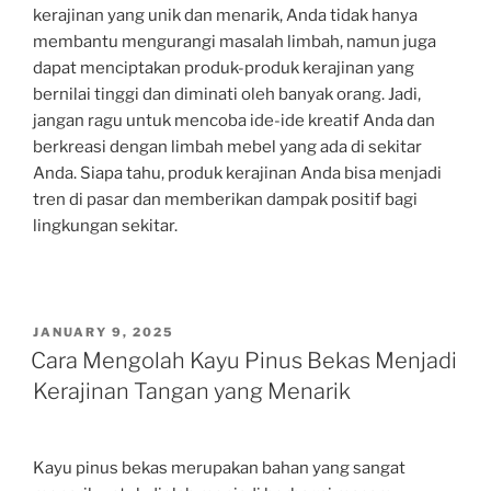
kerajinan yang unik dan menarik, Anda tidak hanya
membantu mengurangi masalah limbah, namun juga
dapat menciptakan produk-produk kerajinan yang
bernilai tinggi dan diminati oleh banyak orang. Jadi,
jangan ragu untuk mencoba ide-ide kreatif Anda dan
berkreasi dengan limbah mebel yang ada di sekitar
Anda. Siapa tahu, produk kerajinan Anda bisa menjadi
tren di pasar dan memberikan dampak positif bagi
lingkungan sekitar.
POSTED
JANUARY 9, 2025
ON
Cara Mengolah Kayu Pinus Bekas Menjadi
Kerajinan Tangan yang Menarik
Kayu pinus bekas merupakan bahan yang sangat