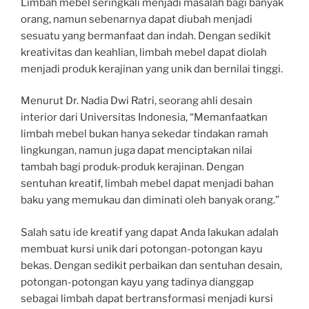
Limbah mebel seringkali menjadi masalah bagi banyak
orang, namun sebenarnya dapat diubah menjadi
sesuatu yang bermanfaat dan indah. Dengan sedikit
kreativitas dan keahlian, limbah mebel dapat diolah
menjadi produk kerajinan yang unik dan bernilai tinggi.
Menurut Dr. Nadia Dwi Ratri, seorang ahli desain
interior dari Universitas Indonesia, “Memanfaatkan
limbah mebel bukan hanya sekedar tindakan ramah
lingkungan, namun juga dapat menciptakan nilai
tambah bagi produk-produk kerajinan. Dengan
sentuhan kreatif, limbah mebel dapat menjadi bahan
baku yang memukau dan diminati oleh banyak orang.”
Salah satu ide kreatif yang dapat Anda lakukan adalah
membuat kursi unik dari potongan-potongan kayu
bekas. Dengan sedikit perbaikan dan sentuhan desain,
potongan-potongan kayu yang tadinya dianggap
sebagai limbah dapat bertransformasi menjadi kursi