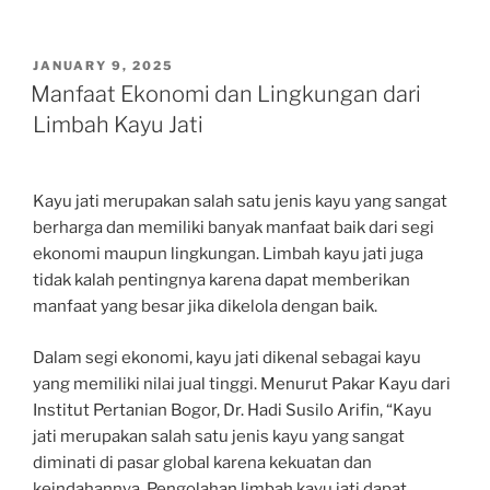
POSTED
JANUARY 9, 2025
ON
Manfaat Ekonomi dan Lingkungan dari
Limbah Kayu Jati
Kayu jati merupakan salah satu jenis kayu yang sangat
berharga dan memiliki banyak manfaat baik dari segi
ekonomi maupun lingkungan. Limbah kayu jati juga
tidak kalah pentingnya karena dapat memberikan
manfaat yang besar jika dikelola dengan baik.
Dalam segi ekonomi, kayu jati dikenal sebagai kayu
yang memiliki nilai jual tinggi. Menurut Pakar Kayu dari
Institut Pertanian Bogor, Dr. Hadi Susilo Arifin, “Kayu
jati merupakan salah satu jenis kayu yang sangat
diminati di pasar global karena kekuatan dan
keindahannya. Pengolahan limbah kayu jati dapat