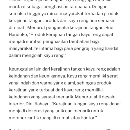
manfaat sebagai penghasilan tambahan. Dengan
semakin tingginya minat masyarakat terhadap produk
kerajinan tangan, produk dari kayu reng pun semakin
diminati. Menurut pengusaha kerajinan tangan, Budi
Handoko, “Produk kerajinan tangan kayu reng dapat
menjadi sumber penghasilan tambahan bagi
masyarakat, terutama bagi para pengrajin yang handal
dalam mengolah kayu reng.”
Keunggulan lain dari kerajinan tangan kayu reng adalah
keindahan dan keunikannya. Kayu reng memiliki serat
yang indah dan warna yang alami, sehingga produk
kerajinan yang terbuat dari kayu reng memiliki
keindahan yang sangat menarik. Menurut ahli desain
interior, Dini Rahayu, “Kerajinan tangan kayu reng dapat
menjadi dekorasi yang unik dan menarik untuk
mempercantik ruang di rumah atau kantor.”