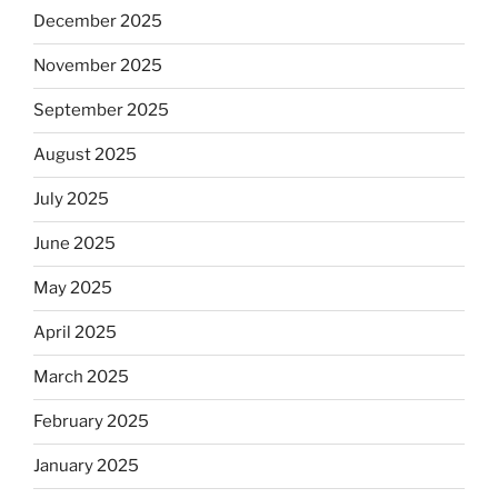
December 2025
November 2025
September 2025
August 2025
July 2025
June 2025
May 2025
April 2025
March 2025
February 2025
January 2025