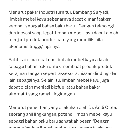
Menurut pakar industri furnitur, Bambang Suryadi,
limbah mebel kayu sebenarnya dapat dimanfaatkan
kembali sebagai bahan baku baru. “Dengan teknologi
dan inovasi yang tepat, limbah mebel kayu dapat diolah
menjadi produk-produk baru yang memiliki nilai
ekonomis tinggi,” ujarnya.
Salah satu manfaat dari limbah mebel kayu adalah
sebagai bahan baku untuk membuat produk-produk
kerajinan tangan seperti aksesoris, hiasan dinding, dan
lain sebagainya. Selain itu, limbah mebel kayu juga
dapat diolah menjadi biofuel atau bahan bakar
alternatif yang ramah lingkungan.
Menurut penelitian yang dilakukan oleh Dr. Andi Cipta,
seorang ahli lingkungan, potensi limbah mebel kayu
sebagai bahan baku baru sangatlah besar. “Dengan
memanfaatkan limbah mebel kayu secara bijaksana,