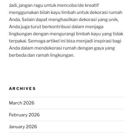
Jadi, jangan ragu untuk mencoba ide kreatif
menggunakan bilah kayu limbah untuk dekorasi rumah
Anda. Selain dapat menghasilkan dekorasi yang unik,
Anda juga turut berkontribusi dalam menjaga
lingkungan dengan mengurangi limbah kayu yang tidak
terpakai. Semoga artikel ini bisa menjadi inspirasi bagi
Anda dalam mendekorasi rumah dengan gaya yang
berbeda dan ramah lingkungan.
ARCHIVES
March 2026
February 2026
January 2026