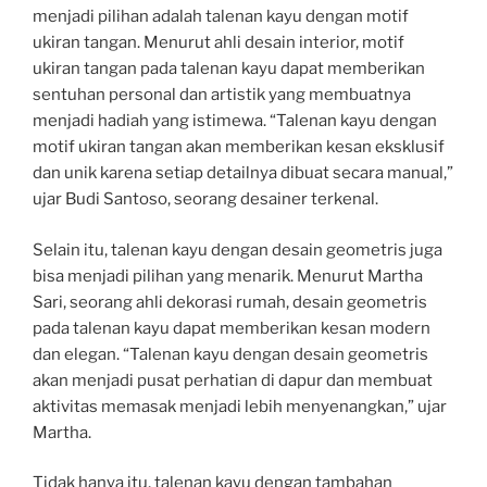
menjadi pilihan adalah talenan kayu dengan motif
ukiran tangan. Menurut ahli desain interior, motif
ukiran tangan pada talenan kayu dapat memberikan
sentuhan personal dan artistik yang membuatnya
menjadi hadiah yang istimewa. “Talenan kayu dengan
motif ukiran tangan akan memberikan kesan eksklusif
dan unik karena setiap detailnya dibuat secara manual,”
ujar Budi Santoso, seorang desainer terkenal.
Selain itu, talenan kayu dengan desain geometris juga
bisa menjadi pilihan yang menarik. Menurut Martha
Sari, seorang ahli dekorasi rumah, desain geometris
pada talenan kayu dapat memberikan kesan modern
dan elegan. “Talenan kayu dengan desain geometris
akan menjadi pusat perhatian di dapur dan membuat
aktivitas memasak menjadi lebih menyenangkan,” ujar
Martha.
Tidak hanya itu, talenan kayu dengan tambahan