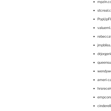
mpzin.c
stcreal.
PopUpFl
valueml
rebecca
jmpblis
drjorger
queensu
wendyw
ameri-
hrsrece
empcon
cinderel