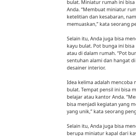
bulat. Miniatur rumah ini bis
Anda. “Membuat miniatur ru
ketelitian dan kesabaran, nam
memuaskan,” kata seorang pe
Selain itu, Anda juga bisa m
kayu bulat. Pot bunga ini bis
atau di dalam rumah. “Pot bu
sentuhan alami dan hangat di
desainer interior.
Idea kelima adalah mencoba m
bulat. Tempat pensil ini bisa
belajar atau kantor Anda. “Me
bisa menjadi kegiatan yang 
yang unik,” kata seorang peng
Selain itu, Anda juga bisa m
berupa miniatur kapal dari kay