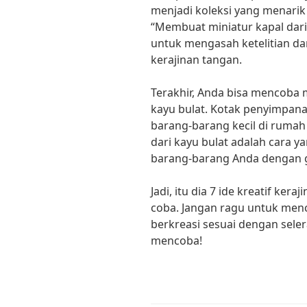
menjadi koleksi yang menarik
“Membuat miniatur kapal dari
untuk mengasah ketelitian dan
kerajinan tangan.
Terakhir, Anda bisa mencoba
kayu bulat. Kotak penyimpan
barang-barang kecil di ruma
dari kayu bulat adalah cara 
barang-barang Anda dengan ga
Jadi, itu dia 7 ide kreatif ker
coba. Jangan ragu untuk menco
berkreasi sesuai dengan seler
mencoba!