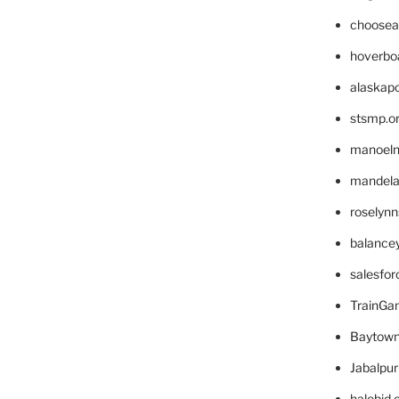
choosea
hoverbo
alaskapo
stsmp.o
manoel
mandelae
roselyn
balance
salesfo
TrainG
Baytown
Jabalpu
halobjd