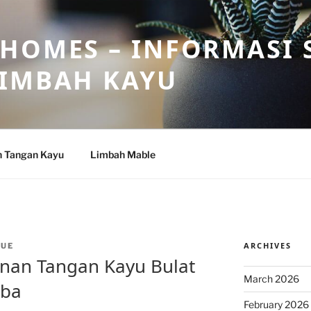
HOMES – INFORMASI 
LIMBAH KAYU
n Tangan Kayu
Limbah Mable
ARCHIVES
GUE
jinan Tangan Kayu Bulat
March 2026
oba
February 2026