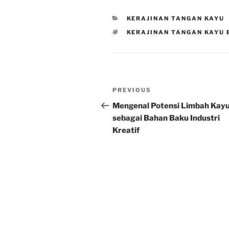
CATEGORIES
KERAJINAN TANGAN KAYU
TAGS
KERAJINAN TANGAN KAYU 
Post
Previous
PREVIOUS
navigation
Post
Mengenal Potensi Limbah Kay
sebagai Bahan Baku Industri
Kreatif