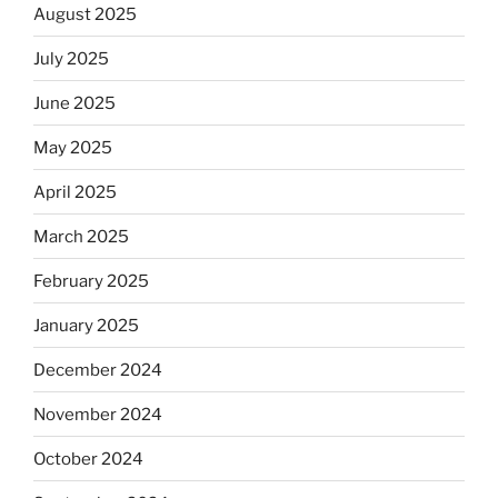
August 2025
July 2025
June 2025
May 2025
April 2025
March 2025
February 2025
January 2025
December 2024
November 2024
October 2024