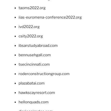
taoms2022.org
iias-euromena-conference2022.org
ivd2022.org
csity2022.org
ibsarstudyabroad.com
bennusehgall.com
tsecincinnati.com
roderconstructiongroup.com
plazabatai.com
hawkscayresort.com
hellonquads.com