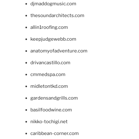
djmaddogmusic.com
thesoundarchitects.com
allin1roofing.com
keepjudgewebb.com
anatomyofadventure.com
drivancastillo.com
cmmedspa.com
midletontkd.com
gardensandgrills.com
basilfoodwine.com
nikko-tochigi.net
caribbean-corner.com