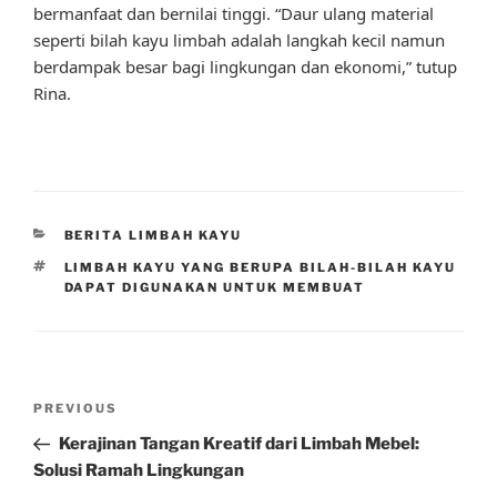
bermanfaat dan bernilai tinggi. “Daur ulang material
seperti bilah kayu limbah adalah langkah kecil namun
berdampak besar bagi lingkungan dan ekonomi,” tutup
Rina.
CATEGORIES
BERITA LIMBAH KAYU
TAGS
LIMBAH KAYU YANG BERUPA BILAH-BILAH KAYU
DAPAT DIGUNAKAN UNTUK MEMBUAT
Post
Previous
PREVIOUS
navigation
Post
Kerajinan Tangan Kreatif dari Limbah Mebel:
Solusi Ramah Lingkungan