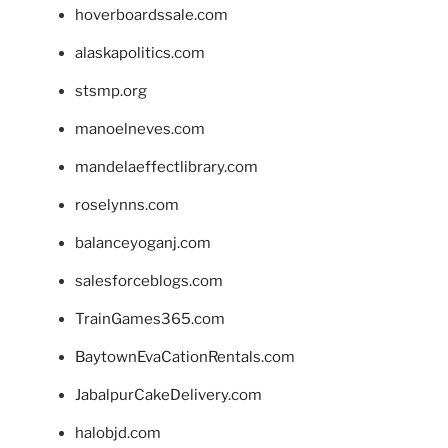
hoverboardssale.com
alaskapolitics.com
stsmp.org
manoelneves.com
mandelaeffectlibrary.com
roselynns.com
balanceyoganj.com
salesforceblogs.com
TrainGames365.com
BaytownEvaCationRentals.com
JabalpurCakeDelivery.com
halobjd.com