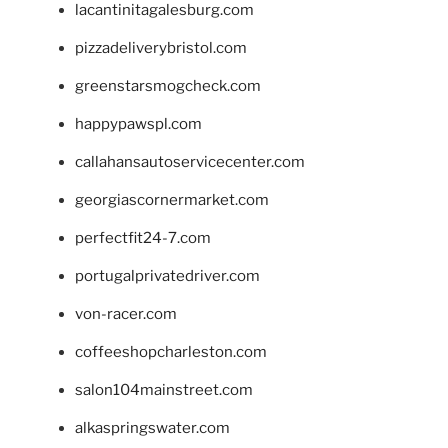
lacantinitagalesburg.com
pizzadeliverybristol.com
greenstarsmogcheck.com
happypawspl.com
callahansautoservicecenter.com
georgiascornermarket.com
perfectfit24-7.com
portugalprivatedriver.com
von-racer.com
coffeeshopcharleston.com
salon104mainstreet.com
alkaspringswater.com