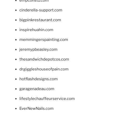
empconst1.com
cinderella-support.com
bigpinkrestaurant.com
inspirehuahin.com
memmingerspainting.com
jeremypbeasley.com
thesandwichdepotcos.com
drgiggleshouseofpain.com
hotflashdesigns.com
garagenadeau.com
lifestylechauffeurservice.com
EverNewNails.com