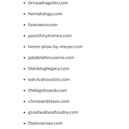
driveadragster.com
hematologa.com
lizaivanov.com
guesttinyhomes.com
home-plow-by-meyer.com
palatelatincuisine.com
blackdoglegacy.com
eatvivahouston.com
thebigshowok.com
chimeandstave.com
greatwallseafoodny.com
theloverose.com