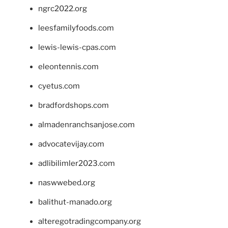
ngrc2022.org
leesfamilyfoods.com
lewis-lewis-cpas.com
eleontennis.com
cyetus.com
bradfordshops.com
almadenranchsanjose.com
advocatevijay.com
adlibilimler2023.com
naswwebed.org
balithut-manado.org
alteregotradingcompany.org