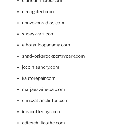
diarioanimales.com
decogaleri.com
unavozparadios.com
shoes-vert.com
elbotanicopanama.com
shadyoaksrockportrvpark.com
jccoinlaundry.com
kautorepair.com
marjaeswinebar.com
elmazatlanclinton.com
ideacoffeenyc.com
odieschillicothe.com