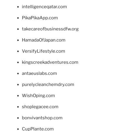
intelligenceqatar.com
PikaPikaApp.com
takecareofbusinessdfw.org
HamadaOfJapan.com
VersifyLifestyle.com
kingscreekadventures.com
antaeuslabs.com
purelycleanchemdry.com
WishOping.com
shoplegacee.com
bonvivantshop.com
CupPlante.com