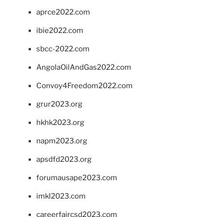
aprce2022.com
ibie2022.com
sbcc-2022.com
AngolaOilAndGas2022.com
Convoy4Freedom2022.com
grur2023.org
hkhk2023.org
napm2023.org
apsdfd2023.org
forumausape2023.com
imkl2023.com
careerfaircsd2023.com