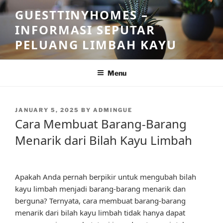
Skip
GUESTTINYHOMES –
to
INFORMASI SEPUTAR
content
PELUANG LIMBAH KAYU
Menu
POSTED
JANUARY 5, 2025
BY
ADMINGUE
ON
Cara Membuat Barang-Barang
Menarik dari Bilah Kayu Limbah
Apakah Anda pernah berpikir untuk mengubah bilah
kayu limbah menjadi barang-barang menarik dan
berguna? Ternyata, cara membuat barang-barang
menarik dari bilah kayu limbah tidak hanya dapat