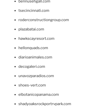
bennusehgall.com
tsecincinnati.com
roderconstructiongroup.com
plazabatai.com
hawkscayresort.com
hellonquads.com
diarioanimales.com
decogaleri.com
unavozparadios.com
shoes-vert.com
elbotanicopanama.com
shadyoaksrockportrvpark.com