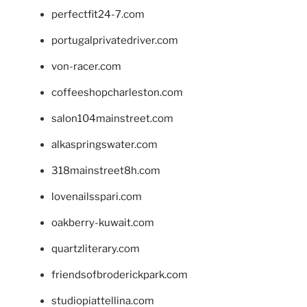
perfectfit24-7.com
portugalprivatedriver.com
von-racer.com
coffeeshopcharleston.com
salon104mainstreet.com
alkaspringswater.com
318mainstreet8h.com
lovenailsspari.com
oakberry-kuwait.com
quartzliterary.com
friendsofbroderickpark.com
studiopiattellina.com