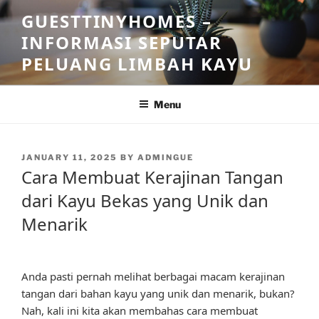
Skip
GUESTTINYHOMES –
to
INFORMASI SEPUTAR
content
PELUANG LIMBAH KAYU
Menu
POSTED
JANUARY 11, 2025
BY
ADMINGUE
ON
Cara Membuat Kerajinan Tangan
dari Kayu Bekas yang Unik dan
Menarik
Anda pasti pernah melihat berbagai macam kerajinan
tangan dari bahan kayu yang unik dan menarik, bukan?
Nah, kali ini kita akan membahas cara membuat