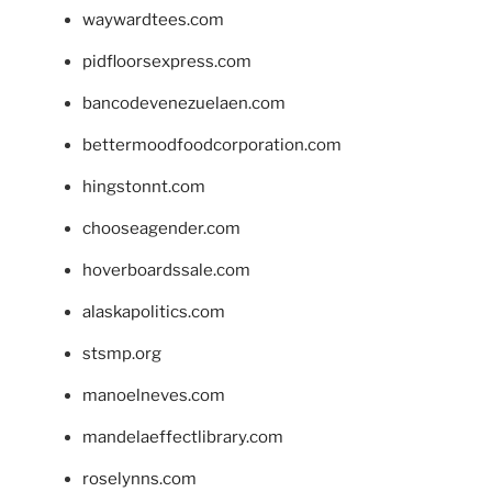
waywardtees.com
pidfloorsexpress.com
bancodevenezuelaen.com
bettermoodfoodcorporation.com
hingstonnt.com
chooseagender.com
hoverboardssale.com
alaskapolitics.com
stsmp.org
manoelneves.com
mandelaeffectlibrary.com
roselynns.com