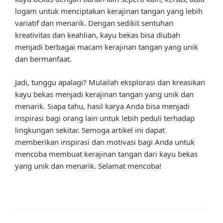
logam untuk menciptakan kerajinan tangan yang lebih
variatif dan menarik. Dengan sedikit sentuhan
kreativitas dan keahlian, kayu bekas bisa diubah
menjadi berbagai macam kerajinan tangan yang unik
dan bermanfaat.
Jadi, tunggu apalagi? Mulailah eksplorasi dan kreasikan
kayu bekas menjadi kerajinan tangan yang unik dan
menarik. Siapa tahu, hasil karya Anda bisa menjadi
inspirasi bagi orang lain untuk lebih peduli terhadap
lingkungan sekitar. Semoga artikel ini dapat
memberikan inspirasi dan motivasi bagi Anda untuk
mencoba membuat kerajinan tangan dari kayu bekas
yang unik dan menarik. Selamat mencoba!