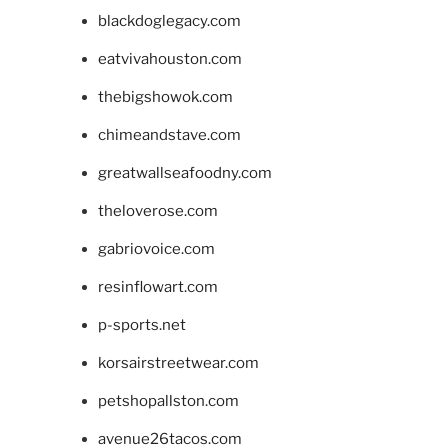
blackdoglegacy.com
eatvivahouston.com
thebigshowok.com
chimeandstave.com
greatwallseafoodny.com
theloverose.com
gabriovoice.com
resinflowart.com
p-sports.net
korsairstreetwear.com
petshopallston.com
avenue26tacos.com