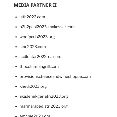
MEDIA PARTNER II
isth2022.com
p2b2pabi2023-makassar.com
wocfparis2023.org
sinc2023.com
scdlqatar2022-qa.com
thecolumbiagrill.com
provisionscheeseandwineshoppe.com
khedi2023.org
akademikgeriatri2023.org
marmarapediatri2023.org
emchie2023.org