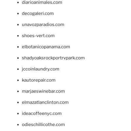
diarioanimales.com
decogaleri.com
unavozparadios.com
shoes-vert.com
elbotanicopanama.com
shadyoaksrockportrvpark.com
jccoinlaundry.com
kautorepair.com
marjaeswinebar.com
elmazatlanclinton.com
ideacoffeenyc.com
odieschillicothe.com