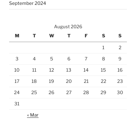
September 2024
August 2026
M
T
W
T
F
S
S
1
2
3
4
5
6
7
8
9
10
11
12
13
14
15
16
17
18
19
20
21
22
23
24
25
26
27
28
29
30
31
« Mar