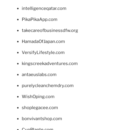
intelligenceqatar.com
PikaPikaApp.com
takecareofbusinessdfw.org
HamadaOfJapan.com
VersifyLifestyle.com
kingscreekadventures.com
antaeuslabs.com
purelycleanchemdry.com
WishOping.com
shoplegacee.com
bonvivantshop.com
CupPlante.com