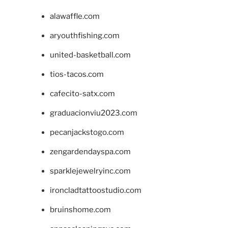
alawaffle.com
aryouthfishing.com
united-basketball.com
tios-tacos.com
cafecito-satx.com
graduacionviu2023.com
pecanjackstogo.com
zengardendayspa.com
sparklejewelryinc.com
ironcladtattoostudio.com
bruinshome.com