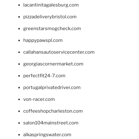
lacantinitagalesburg.com
pizzadeliverybristol.com
greenstarsmogcheck.com
happypawspl.com
callahansautoservicecenter.com
georgiascornermarket.com
perfectfit24-7.com
portugalprivatedriver.com
von-racer.com
coffeeshopcharleston.com
salon104mainstreet.com
alkaspringswater.com