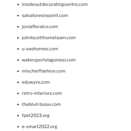
insideoutdecoratingcentre.com
salvatoresinpoint.com
jovialfloralco.com
johnlscotthometeam.com
u-seehomes.com
watersportslagonissi.com
mischieffashion.com
eduwyre.com
retro-interiors.com
theblvd-boise.com
fpet2023.org
e-smart2022.org