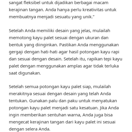
sangat fleksibel untuk dijadikan berbagai macam
kerajinan tangan. Anda hanya perlu kreativitas untuk
membuatnya menjadi sesuatu yang unik.”
Setelah Anda memiliki desain yang jelas, mulailah
memotong kayu palet sesuai dengan ukuran dan
bentuk yang diinginkan. Pastikan Anda menggunakan
gergaji dengan hati-hati agar hasil potongan kayu rapi
dan sesuai dengan desain. Setelah itu, rapikan tepi kayu
palet dengan menggunakan amplas agar tidak terluka
saat digunakan.
Setelah semua potongan kayu palet siap, mulailah
merakitnya sesuai dengan desain yang telah Anda
tentukan. Gunakan palu dan paku untuk menyatukan
potongan kayu palet menjadi satu kesatuan. Jika Anda
ingin memberikan sentuhan warna, Anda juga bisa
mengecat kerajinan tangan dari kayu palet ini sesuai
dengan selera Anda.