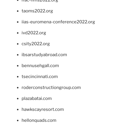
taoms2022.org
iias-euromena-conference2022.org
ivd2022.org
csity2022.org
ibsarstudyabroad.com
bennusehgall.com
tsecincinnati.com
roderconstructiongroup.com
plazabatai.com
hawkscayresort.com
hellonquads.com