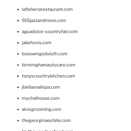
lafisheriarestaurant.com
915jazzandmore.com
aguadulce-countryfair.com
jakehovis.com
bosswingsduluth.com
birminghamautocare.com
tonyscountrykitchen.com
jbellasnailspa.com
mychaihouse.com
alvisgrooming.com
thegeorginaestate.com