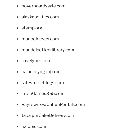
hoverboardssale.com
alaskapolitics.com
stsmp.org
manoelneves.com
mandelaeffectlibrary.com
roselynns.com
balanceyoganj.com
salesforceblogs.com
TrainGames365.com
BaytownEvaCationRentals.com
JabalpurCakeDelivery.com
halobjd.com