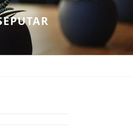
SEPUTAR