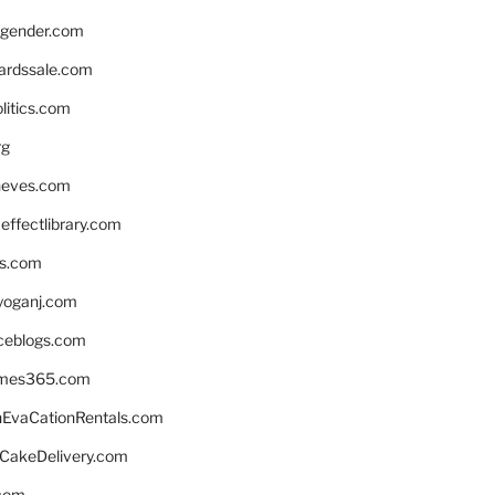
gender.com
ardssale.com
litics.com
rg
neves.com
ffectlibrary.com
ns.com
yoganj.com
rceblogs.com
ames365.com
EvaCationRentals.com
rCakeDelivery.com
.com