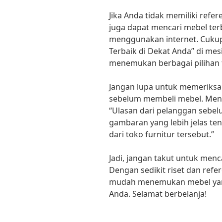
Jika Anda tidak memiliki refe
juga dapat mencari mebel ter
menggunakan internet. Cukup 
Terbaik di Dekat Anda” di me
menemukan berbagai pilihan to
Jangan lupa untuk memeriksa 
sebelum membeli mebel. Menur
“Ulasan dari pelanggan seb
gambaran yang lebih jelas te
dari toko furnitur tersebut.”
Jadi, jangan takut untuk menc
Dengan sedikit riset dan refe
mudah menemukan mebel yan
Anda. Selamat berbelanja!