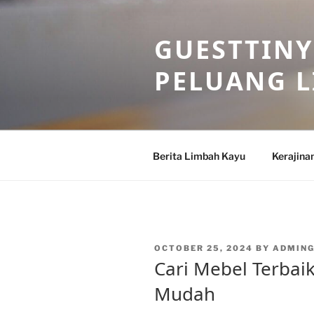
Skip
to
GUESTTINY
content
PELUANG 
Berita Limbah Kayu
Kerajina
POSTED
OCTOBER 25, 2024
BY
ADMIN
ON
Cari Mebel Terbai
Mudah