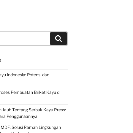
Search
S
ayu Indonesia: Potensi dan
roses Pembuatan Briket Kayu di
 Jauh Tentang Serbuk Kayu Press:
ara Penggunaannya
 MDF: Solusi Ramah Lingkungan