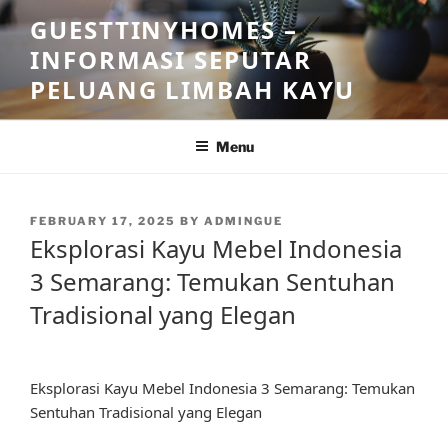
Skip
GUESTTINYHOMES –
to
INFORMASI SEPUTAR
content
PELUANG LIMBAH KAYU
Menu
POSTED
FEBRUARY 17, 2025
BY
ADMINGUE
ON
Eksplorasi Kayu Mebel Indonesia
3 Semarang: Temukan Sentuhan
Tradisional yang Elegan
Eksplorasi Kayu Mebel Indonesia 3 Semarang: Temukan
Sentuhan Tradisional yang Elegan