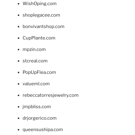
WishOping.com
shoplegacee.com
bonvivantshop.com
CupPlante.com
mpzin.com
stcreal.com
PopUpFlea.com
valueml.com
rebeccatorresjewelry.com
jmpbliss.com
drjorgerico.com
queensushipa.com