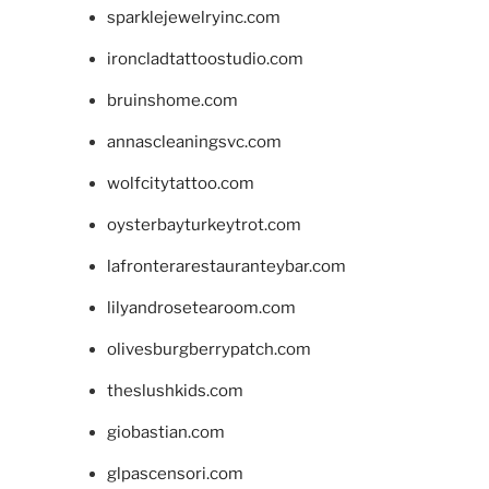
sparklejewelryinc.com
ironcladtattoostudio.com
bruinshome.com
annascleaningsvc.com
wolfcitytattoo.com
oysterbayturkeytrot.com
lafronterarestauranteybar.com
lilyandrosetearoom.com
olivesburgberrypatch.com
theslushkids.com
giobastian.com
glpascensori.com