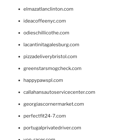
elmazatlanclinton.com
ideacoffeenyc.com
odieschillicothe.com
lacantinitagalesburg.com
pizzadeliverybristol.com
greenstarsmogcheck.com
happypawspl.com
callahansautoservicecenter.com
georgiascornermarket.com
perfectfit24-7.com
portugalprivatedriver.com
von-racer.com