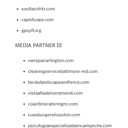
soultacohtx.com
capishcaps.com
gpsyfl.org
MEDIA PARTNER III
vwrepairarlington.com
cleaningservicebaltimore-md.com
beckslandscapeandfence.com
vistaaltadelveramendi.com
coastlinecateringnc.com
cuesburgershouston.com
psicologiaespecializadaencampeche.com