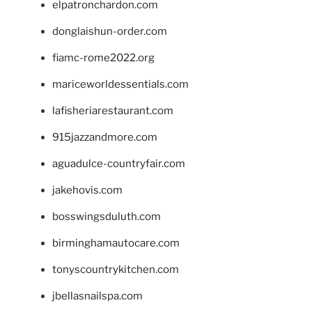
elpatronchardon.com
donglaishun-order.com
fiamc-rome2022.org
mariceworldessentials.com
lafisheriarestaurant.com
915jazzandmore.com
aguadulce-countryfair.com
jakehovis.com
bosswingsduluth.com
birminghamautocare.com
tonyscountrykitchen.com
jbellasnailspa.com