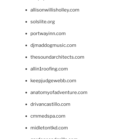
allisonwillisholley.com
solslite.org
portwayinn.com
djmaddogmusic.com
thesoundarchitects.com
allin1roofing.com
keepjudgewebb.com
anatomyofadventure.com
drivancastillo.com
cmmedspa.com
midletontkd.com