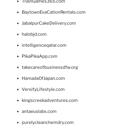
TrainGames365.com
BaytownEvaCationRentals.com
JabalpurCakeDelivery.com
halobjd.com
intelligenceqatar.com
PikaPikaApp.com
takecareofbusinessdfw.org
HamadaOfJapan.com
VersifyLifestyle.com
kingscreekadventures.com
antaeuslabs.com
purelycleanchemdry.com