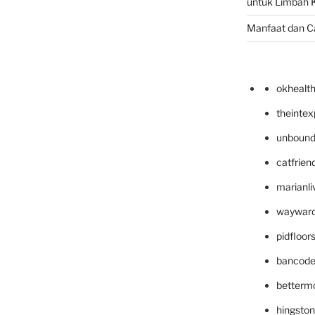
untuk Limbah K
Manfaat dan C
okhealt
theinte
unbound
catfrien
marianli
wayward
pidfloo
bancode
betterm
hingsto