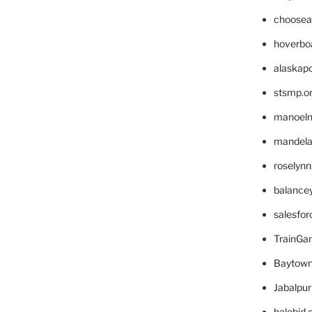
choosea
hoverbo
alaskapo
stsmp.o
manoel
mandelae
roselyn
balance
salesfo
TrainG
Baytown
Jabalpu
halobjd