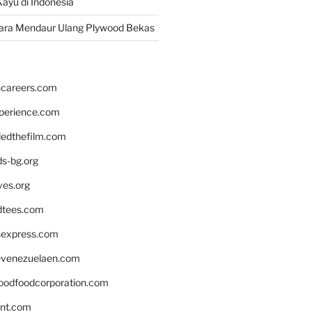
ayu di Indonesia
ara Mendaur Ulang Plywood Bekas
hcareers.com
xperience.com
edthefilm.com
ds-bg.org
ves.org
tees.com
rsexpress.com
venezuelaen.com
oodfoodcorporation.com
nnt.com