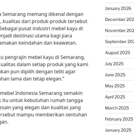
January 2026
sia Semarang memang dikenal dengan
December 20
, kualitas dari produk-produk tersebut
 Sebagai pusat industri mebel kayu di
November 20
njadi destinasi utama bagi para
September 20
tamakan keindahan dan keawetan.
August 2025
tu pengrajin mebel kayu di Semarang,
July 2025
ualitas dalam setiap produk yang kami
an pun dipilih dengan teliti agar
June 2025
ahan lama dan tetap elegan.”
May 2025
yu mebel Indonesia Semarang semakin
April 2025
ik itu untuk kebutuhan rumah tangga
sain yang elegan dan kualitas yang
March 2025
 tersebut mampu memberikan sentuhan
February 2025
gan.
January 2025