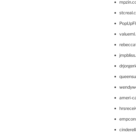
mpzin.c
stcreal.
PopUpFl
valueml
rebecca
jmpblis
drjorger
queensu
wendyw
ameri-
hrsrece
empcon
cinderel