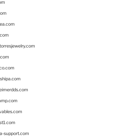
om
com
ea.com
.com
torresjewelry.com
s.com
ico.com
shipa.com
eimerdds.com
camp.com
ivables.com
st1.com
la-support.com