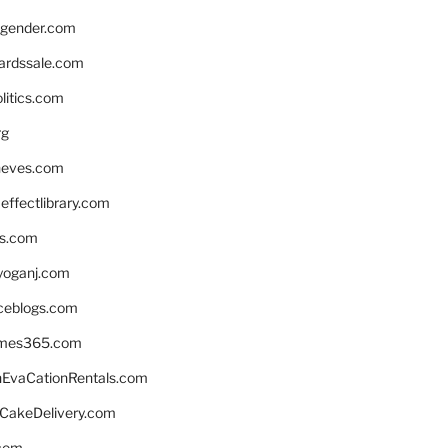
gender.com
ardssale.com
litics.com
rg
neves.com
ffectlibrary.com
ns.com
yoganj.com
rceblogs.com
ames365.com
EvaCationRentals.com
rCakeDelivery.com
.com