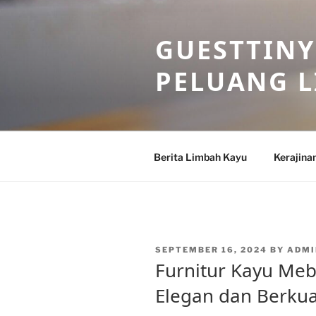
Skip
to
GUESTTINY
content
PELUANG 
Berita Limbah Kayu
Kerajina
POSTED
SEPTEMBER 16, 2024
BY
ADMI
ON
Furnitur Kayu Meb
Elegan dan Berkua