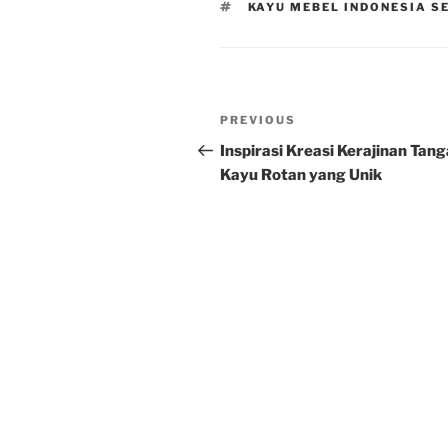
TAGS
KAYU MEBEL INDONESIA 
Post
Previous
PREVIOUS
navigation
Post
Inspirasi Kreasi Kerajinan Tan
Kayu Rotan yang Unik