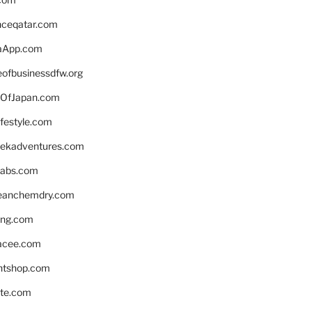
enceqatar.com
aApp.com
eofbusinessdfw.org
OfJapan.com
ifestyle.com
eekadventures.com
labs.com
leanchemdry.com
ing.com
acee.com
ntshop.com
te.com