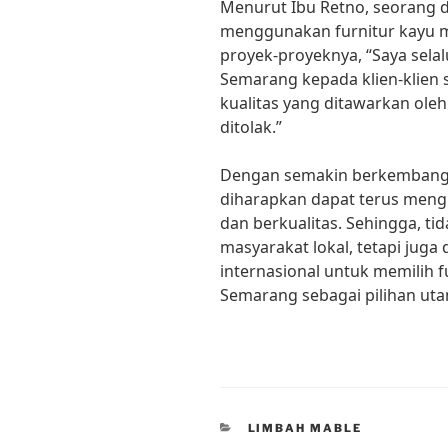
Menurut Ibu Retno, seorang de
menggunakan furnitur kayu 
proyek-proyeknya, “Saya sel
Semarang kepada klien-klien 
kualitas yang ditawarkan oleh
ditolak.”
Dengan semakin berkembangny
diharapkan dapat terus meng
dan berkualitas. Sehingga, t
masyarakat lokal, tetapi juga
internasional untuk memilih f
Semarang sebagai pilihan ut
CATEGORIES
LIMBAH MABLE