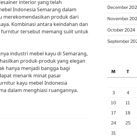
sainer interior yang telah
December 20
mebel Indonesia Semarang dalam
alu merekomendasikan produk dari
November 20
saya. Kombinasi antara keindahan dan
October 2024
 furnitur tersebut memang sulit untuk
September 20
a industri mebel kayu di Semarang,
hasilkan produk-produk yang elegan
idak hanya menjadi bangga bagi
M
T
 dapat menarik minat pasar
urnitur kayu mebel Indonesia
ama dalam menghiasi ruangannya.
3
4
10
11
17
18
24
25
31