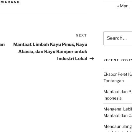
SEMARANG
« Mar
Search
NEXT
Next
for:
Post
gan
Manfaat Limbah Kayu Pinus, Kayu
Abasia, dan Kayu Kamper untuk
Industri Lokal
RECENT POST
Ekspor Pelet K
Tantangan
Manfaat dan P
Indonesia
Mengenal Lebih
Manfaat dan C
Mendaur ulang